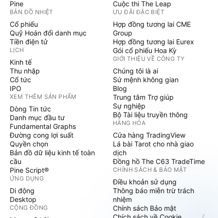
Pine
Cuộc thi The Leap
BẢN ĐỒ NHIỆT
ƯU ĐÃI ĐẶC BIỆT
Cổ phiếu
Hợp đồng tương lai CME
Quỹ Hoán đổi danh mục
Group
Tiền điện tử
Hợp đồng tương lai Eurex
LỊCH
Gói cổ phiếu Hoa Kỳ
GIỚI THIỆU VỀ CÔNG TY
Kinh tế
Thu nhập
Chúng tôi là ai
Cổ tức
Sứ mệnh không gian
IPO
Blog
XEM THÊM SẢN PHẨM
Trung tâm Trợ giúp
Sự nghiệp
Dòng Tin tức
Bộ Tài liệu truyền thông
Danh mục đầu tư
HÀNG HÓA
Fundamental Graphs
Đường cong lợi suất
Cửa hàng TradingView
Quyền chọn
Lá bài Tarot cho nhà giao
Bản đồ dữ liệu kinh tế toàn
dịch
cầu
Đồng hồ The C63 TradeTime
Pine Script®
CHÍNH SÁCH & BẢO MẬT
ỨNG DỤNG
Điều khoản sử dụng
Di động
Thông báo miễn trừ trách
Desktop
nhiệm
CỘNG ĐỒNG
Chính sách Bảo mật
Chích sách về Cookie