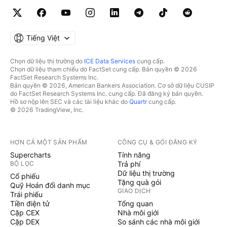
Tiếng Việt
Chọn dữ liệu thị trường do
ICE Data Services
cung cấp.
Chọn dữ liệu tham chiếu do FactSet cung cấp. Bản quyền © 2026
FactSet Research Systems Inc.
Bản quyền © 2026, American Bankers Association. Cơ sở dữ liệu CUSIP
do FactSet Research Systems Inc. cung cấp. Đã đăng ký bản quyền.
Hồ sơ nộp lên SEC và các tài liệu khác do
Quartr
cung cấp.
© 2026 TradingView, Inc.
HƠN CẢ MỘT SẢN PHẨM
CÔNG CỤ & GÓI ĐĂNG KÝ
Supercharts
Tính năng
BỘ LỌC
Trả phí
Dữ liệu thị trường
Cổ phiếu
Tặng quà gói
Quỹ Hoán đổi danh mục
GIAO DỊCH
Trái phiếu
Tiền điện tử
Tổng quan
Cặp CEX
Nhà môi giới
Cặp DEX
So sánh các nhà môi giới