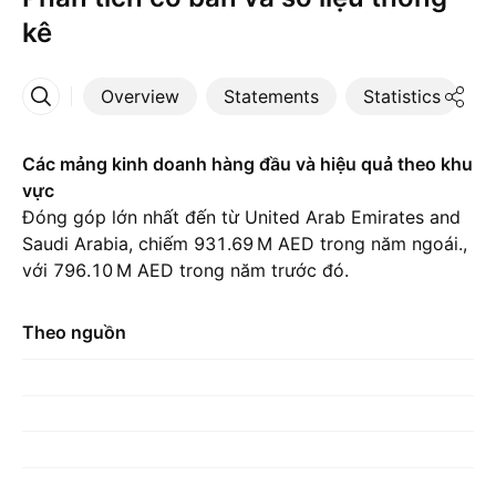
kê
Overview
Statements
Statistics
D
More
Các mảng kinh doanh hàng đầu và hiệu quả theo khu
vực
Đóng góp lớn nhất đến từ United Arab Emirates and
Saudi Arabia, chiếm ‪931.69 M‬ AED trong năm ngoái.,
với ‪796.10 M‬ AED trong năm trước đó.
Theo nguồn