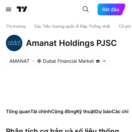
Bắt đầu
/
/
Thị trường
Các Tiểu Vương quốc Ả Rập Thống nhất
Cổ phi
Amanat Holdings PJSC
AMANAT
Dubai Financial Market
Tổng quan
Tài chính
Cộng đồng
Kỹ thuật
Dự báo
Các chỉ s
Phân tích cơ bản và số liệu thống