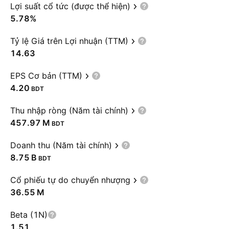
Lợi suất cổ tức (được thể hiện)
5.78%
Tỷ lệ Giá trên Lợi nhuận (TTM)
14.63
EPS Cơ bản (TTM)
4.20
BDT
Thu nhập ròng (Năm tài chính)
‪457.97 M‬
BDT
Doanh thu (Năm tài chính)
‪8.75 B‬
BDT
Cổ phiếu tự do chuyển nhượng
‪36.55 M‬
Beta (1N)
1.51