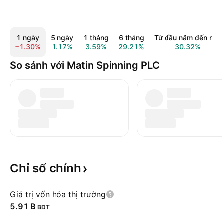
1 ngày
5 ngày
1 tháng
6 tháng
Từ đầu năm đến nay
−1.30%
1.17%
3.59%
29.21%
30.32%
So sánh với Matin Spinning PLC
Chỉ số
chính
Giá trị vốn hóa thị trường
‪5.91 B‬
BDT