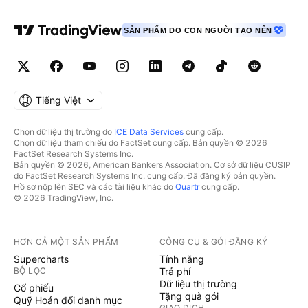
SẢN PHẨM DO CON NGƯỜI TẠO NÊN
Tiếng Việt
Chọn dữ liệu thị trường do
ICE Data Services
cung cấp.
Chọn dữ liệu tham chiếu do FactSet cung cấp. Bản quyền © 2026
FactSet Research Systems Inc.
Bản quyền © 2026, American Bankers Association. Cơ sở dữ liệu CUSIP
do FactSet Research Systems Inc. cung cấp. Đã đăng ký bản quyền.
Hồ sơ nộp lên SEC và các tài liệu khác do
Quartr
cung cấp.
© 2026 TradingView, Inc.
HƠN CẢ MỘT SẢN PHẨM
CÔNG CỤ & GÓI ĐĂNG KÝ
Supercharts
Tính năng
BỘ LỌC
Trả phí
Dữ liệu thị trường
Cổ phiếu
Tặng quà gói
Quỹ Hoán đổi danh mục
GIAO DỊCH