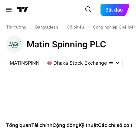
Bắt đầu
/
/
/
Thị trường
Bangladesh
Cổ phiếu
Công nghiệp Chế biến
Matin Spinning PLC
MATINSPINN
Dhaka Stock Exchange
Tổng quan
Tài chính
Cộng đồng
Kỹ thuật
Các chỉ số có tí