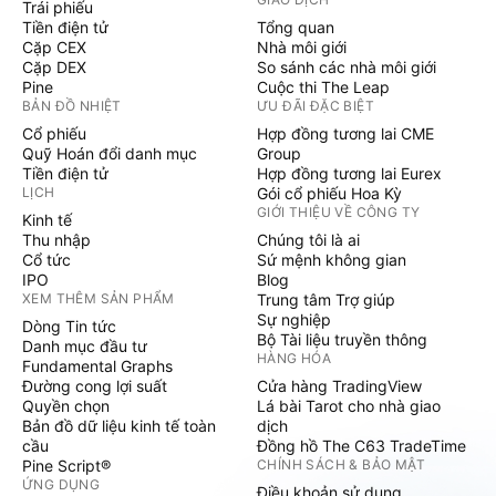
Trái phiếu
Tiền điện tử
Tổng quan
Cặp CEX
Nhà môi giới
Cặp DEX
So sánh các nhà môi giới
Pine
Cuộc thi The Leap
BẢN ĐỒ NHIỆT
ƯU ĐÃI ĐẶC BIỆT
Cổ phiếu
Hợp đồng tương lai CME
Quỹ Hoán đổi danh mục
Group
Tiền điện tử
Hợp đồng tương lai Eurex
LỊCH
Gói cổ phiếu Hoa Kỳ
GIỚI THIỆU VỀ CÔNG TY
Kinh tế
Thu nhập
Chúng tôi là ai
Cổ tức
Sứ mệnh không gian
IPO
Blog
XEM THÊM SẢN PHẨM
Trung tâm Trợ giúp
Sự nghiệp
Dòng Tin tức
Bộ Tài liệu truyền thông
Danh mục đầu tư
HÀNG HÓA
Fundamental Graphs
Đường cong lợi suất
Cửa hàng TradingView
Quyền chọn
Lá bài Tarot cho nhà giao
Bản đồ dữ liệu kinh tế toàn
dịch
cầu
Đồng hồ The C63 TradeTime
Pine Script®
CHÍNH SÁCH & BẢO MẬT
ỨNG DỤNG
Điều khoản sử dụng