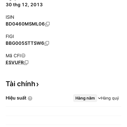
30 thg 12, 2013
ISIN
BD0460MSML06
FIGI
BBG005STTSW6
Mã CFI
ESVUFR
Tài
chính
Hiệu
suất
Hàng năm
Xem thêm
Hàng quý