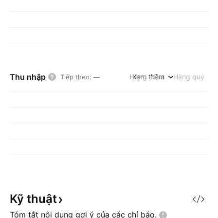
Thu nhập
Hàng năm
Xem thêm
Hàng quý
Tiếp theo
:
—
Kỹ
thuật
Tóm tắt nội dung gợi ý của các chỉ
báo.