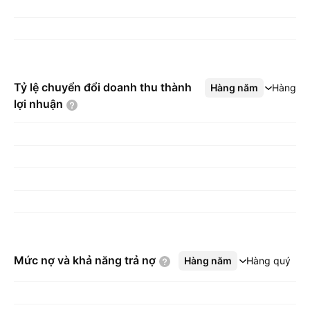
Tỷ lệ chuyển đổi doanh thu thành
Hàng năm
Xem thêm
Hàng q
lợi
nhuận
Mức nợ và khả năng trả
nợ
Hàng năm
Xem thêm
Hàng quý