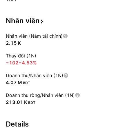
Nhân
viên
Nhân viên (Năm tài chính)
‪2.15 K‬
Thay đổi (1N)
−102
−4.53%
Doanh thu/Nhân viên (1N)
‪4.07 M‬
BDT
Doanh thu ròng/Nhân viên (1N)
‪213.01 K‬
BDT
Details