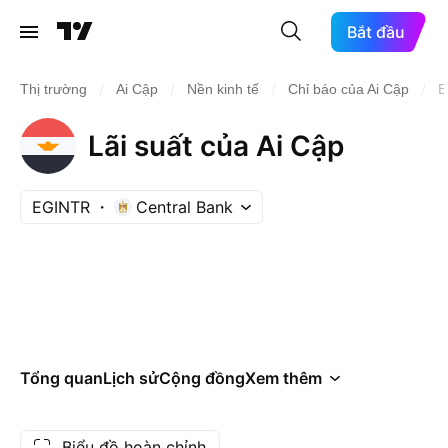
Bắt đầu
/
/
/
/
Thị trường
Ai Cập
Nền kinh tế
Chỉ báo của Ai Cập
E
Lãi suất của Ai Cập
EGINTR
Central Bank
Tổng quan
Lịch sử
Cộng đồng
Xem thêm
Biểu đồ hoàn chỉnh