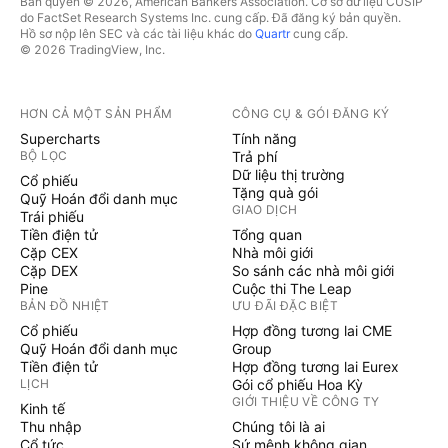
Bản quyền © 2026, American Bankers Association. Cơ sở dữ liệu CUSIP
do FactSet Research Systems Inc. cung cấp. Đã đăng ký bản quyền.
Hồ sơ nộp lên SEC và các tài liệu khác do
Quartr
cung cấp.
© 2026 TradingView, Inc.
HƠN CẢ MỘT SẢN PHẨM
CÔNG CỤ & GÓI ĐĂNG KÝ
Supercharts
Tính năng
BỘ LỌC
Trả phí
Dữ liệu thị trường
Cổ phiếu
Tặng quà gói
Quỹ Hoán đổi danh mục
GIAO DỊCH
Trái phiếu
Tiền điện tử
Tổng quan
Cặp CEX
Nhà môi giới
Cặp DEX
So sánh các nhà môi giới
Pine
Cuộc thi The Leap
BẢN ĐỒ NHIỆT
ƯU ĐÃI ĐẶC BIỆT
Cổ phiếu
Hợp đồng tương lai CME
Quỹ Hoán đổi danh mục
Group
Tiền điện tử
Hợp đồng tương lai Eurex
LỊCH
Gói cổ phiếu Hoa Kỳ
GIỚI THIỆU VỀ CÔNG TY
Kinh tế
Thu nhập
Chúng tôi là ai
Cổ tức
Sứ mệnh không gian