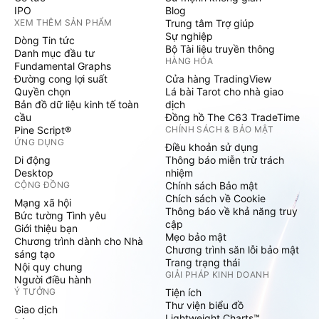
IPO
Blog
XEM THÊM SẢN PHẨM
Trung tâm Trợ giúp
Sự nghiệp
Dòng Tin tức
Bộ Tài liệu truyền thông
Danh mục đầu tư
HÀNG HÓA
Fundamental Graphs
Đường cong lợi suất
Cửa hàng TradingView
Quyền chọn
Lá bài Tarot cho nhà giao
Bản đồ dữ liệu kinh tế toàn
dịch
cầu
Đồng hồ The C63 TradeTime
Pine Script®
CHÍNH SÁCH & BẢO MẬT
ỨNG DỤNG
Điều khoản sử dụng
Di động
Thông báo miễn trừ trách
Desktop
nhiệm
CỘNG ĐỒNG
Chính sách Bảo mật
Chích sách về Cookie
Mạng xã hội
Thông báo về khả năng truy
Bức tường Tình yêu
cập
Giới thiệu bạn
Mẹo bảo mật
Chương trình dành cho Nhà
Chương trình săn lỗi bảo mật
sáng tạo
Trang trạng thái
Nội quy chung
GIẢI PHÁP KINH DOANH
Người điều hành
Ý TƯỞNG
Tiện ích
Thư viện biểu đồ
Giao dịch
Lightweight Charts™