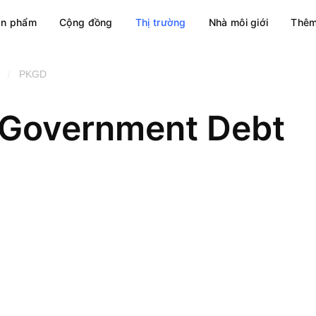
ản phẩm
Cộng đồng
Thị trường
Nhà môi giới
Thêm
/
PKGD
 Government Debt