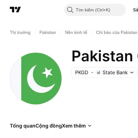
S
Tìm kiếm
/
/
/
Thị trường
Pakistan
Nền kinh tế
Chỉ báo của Pakistan
Pakistan
PKGD
State Bank
Tổng quan
Cộng đồng
Xem thêm