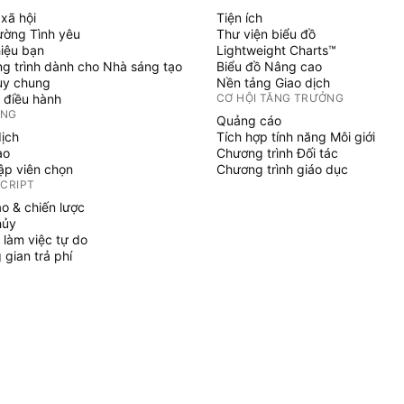
xã hội
Tiện ích
ường Tình yêu
Thư viện biểu đồ
hiệu bạn
Lightweight Charts™
g trình dành cho Nhà sáng tạo
Biểu đồ Nâng cao
uy chung
Nền tảng Giao dịch
 điều hành
CƠ HỘI TĂNG TRƯỞNG
ỞNG
Quảng cáo
dịch
Tích hợp tính năng Môi giới
ạo
Chương trình Đối tác
tập viên chọn
Chương trình giáo dục
SCRIPT
áo & chiến lược
hủy
 làm việc tự do
gian trả phí