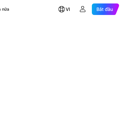
VI
Bắt đầu
 nữa