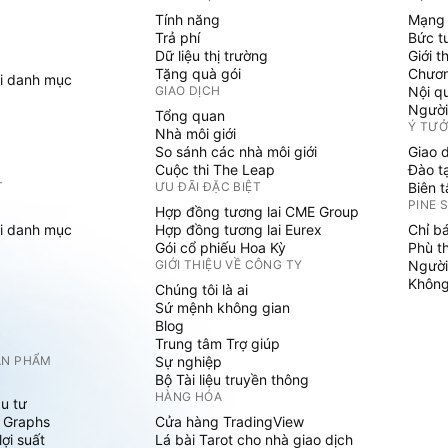
Tính năng
Mạng 
Trả phí
Bức t
Dữ liệu thị trường
Giới t
Tặng quà gói
Chươn
i danh mục
GIAO DỊCH
Nội q
Người
Tổng quan
Ý TƯ
Nhà môi giới
So sánh các nhà môi giới
Giao 
Cuộc thi The Leap
Đào t
T
ƯU ĐÃI ĐẶC BIỆT
Biên 
PINE 
Hợp đồng tương lai CME Group
i danh mục
Hợp đồng tương lai Eurex
Chỉ b
Gói cổ phiếu Hoa Kỳ
Phù t
GIỚI THIỆU VỀ CÔNG TY
Người
Không 
Chúng tôi là ai
Sứ mệnh không gian
Blog
Trung tâm Trợ giúp
ẢN PHẨM
Sự nghiệp
Bộ Tài liệu truyền thông
HÀNG HÓA
u tư
 Graphs
Cửa hàng TradingView
ợi suất
Lá bài Tarot cho nhà giao dịch