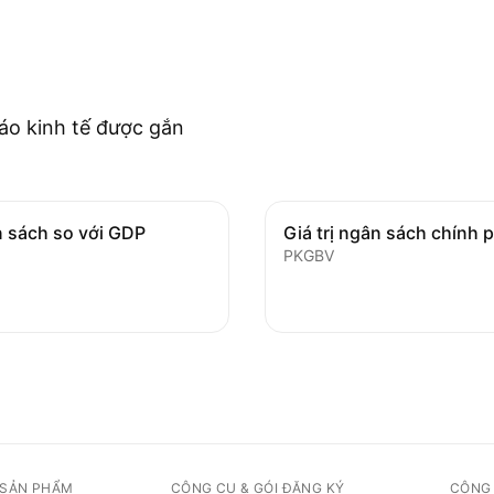
áo kinh tế được gắn
n sách so với GDP
Giá trị ngân sách chính 
PKGBV
 SẢN PHẨM
CÔNG CỤ & GÓI ĐĂNG KÝ
CỘNG