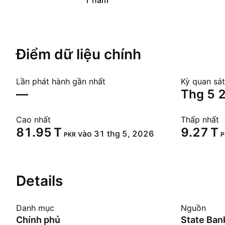
1 năm
Điểm dữ liệu chính
Lần phát hành gần nhất
Kỳ quan sát
—
thg 5
Cao nhất
Thấp nhất
‪81.95 T‬
‪9.27 T‬
vào 31 thg 5, 2026
PKR
P
Details
Danh mục
Nguồn
Chính phủ
State Ban