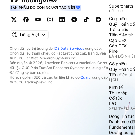
Supercharts
SẢN PHẨM DO CON NGƯỜI TẠO NÊN
BỘ LỌC
Cổ phiếu
Quỹ Hoán đổ
Trái phiếu
Tiếng Việt
Tiền điện tử
Cặp CEX
Cặp DEX
Chọn dữ liệu thị trường do
ICE Data Services
cung cấp.
Pine
Chọn dữ liệu tham chiếu do FactSet cung cấp. Bản quyền
BẢN ĐỒ NHIỆ
© 2026 FactSet Research Systems Inc.
Bản quyền © 2026, American Bankers Association. Cơ sở
Cổ phiếu
dữ liệu CUSIP do FactSet Research Systems Inc. cung cấp.
Quỹ Hoán đổ
Đã đăng ký bản quyền.
Tiền điện tử
Hồ sơ nộp lên SEC và các tài liệu khác do
Quartr
cung cấp.
LỊCH
© 2026 TradingView, Inc.
Kinh tế
Thu nhập
Cổ tức
IPO
XEM THÊM S
Dòng Tin tức
Danh mục đầ
Fundamental
Đường cong l