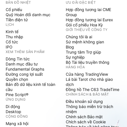
BẢN ĐỒ NHIỆT
ƯU ĐÃI ĐẶC BIỆT
Cổ phiếu
Hợp đồng tương lai CME
Quỹ Hoán đổi danh mục
Group
Tiền điện tử
Hợp đồng tương lai Eurex
LỊCH
Gói cổ phiếu Hoa Kỳ
GIỚI THIỆU VỀ CÔNG TY
Kinh tế
Thu nhập
Chúng tôi là ai
Cổ tức
Sứ mệnh không gian
IPO
Blog
XEM THÊM SẢN PHẨM
Trung tâm Trợ giúp
Sự nghiệp
Dòng Tin tức
Bộ Tài liệu truyền thông
Danh mục đầu tư
HÀNG HÓA
Fundamental Graphs
Đường cong lợi suất
Cửa hàng TradingView
Quyền chọn
Lá bài Tarot cho nhà giao
Bản đồ dữ liệu kinh tế toàn
dịch
cầu
Đồng hồ The C63 TradeTime
Pine Script®
CHÍNH SÁCH & BẢO MẬT
ỨNG DỤNG
Điều khoản sử dụng
Di động
Thông báo miễn trừ trách
Desktop
nhiệm
CỘNG ĐỒNG
Chính sách Bảo mật
Chích sách về Cookie
Mạng xã hội
Thông báo về khả năng truy