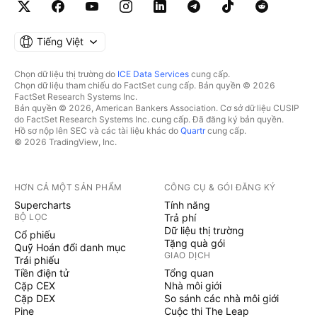
Tiếng Việt
Chọn dữ liệu thị trường do
ICE Data Services
cung cấp.
Chọn dữ liệu tham chiếu do FactSet cung cấp. Bản quyền © 2026
FactSet Research Systems Inc.
Bản quyền © 2026, American Bankers Association. Cơ sở dữ liệu CUSIP
do FactSet Research Systems Inc. cung cấp. Đã đăng ký bản quyền.
Hồ sơ nộp lên SEC và các tài liệu khác do
Quartr
cung cấp.
© 2026 TradingView, Inc.
HƠN CẢ MỘT SẢN PHẨM
CÔNG CỤ & GÓI ĐĂNG KÝ
Supercharts
Tính năng
BỘ LỌC
Trả phí
Dữ liệu thị trường
Cổ phiếu
Tặng quà gói
Quỹ Hoán đổi danh mục
GIAO DỊCH
Trái phiếu
Tiền điện tử
Tổng quan
Cặp CEX
Nhà môi giới
Cặp DEX
So sánh các nhà môi giới
Pine
Cuộc thi The Leap