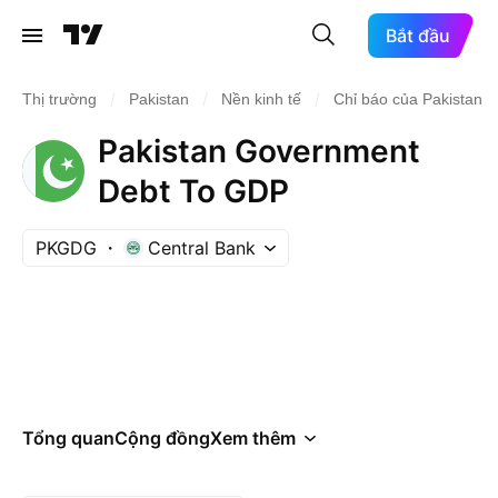
Bắt đầu
/
/
/
Thị trường
Pakistan
Nền kinh tế
Chỉ báo của Pakistan
Pakistan Government
Debt To GDP
PKGDG
Central Bank
Tổng quan
Cộng đồng
Xem thêm