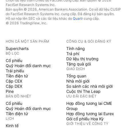
Chọn dữ liệu tham chiếu do FactSet cung cấp. Bản quyền © 2026
FactSet Research Systems Inc.
Bản quyền © 2026, American Bankers Association. Cơ sở dữ liệu CUSIP
do FactSet Research Systems Inc. cung cấp. Đã đăng ký bản quyền.
Hồ sơ nộp lên SEC và các tài liệu khác do
Quartr
cung cấp.
© 2026 TradingView, Inc.
HƠN CẢ MỘT SẢN PHẨM
CÔNG CỤ & GÓI ĐĂNG KÝ
Supercharts
Tính năng
BỘ LỌC
Trả phí
Dữ liệu thị trường
Cổ phiếu
Tặng quà gói
Quỹ Hoán đổi danh mục
GIAO DỊCH
Trái phiếu
Tiền điện tử
Tổng quan
Cặp CEX
Nhà môi giới
Cặp DEX
So sánh các nhà môi giới
Pine
Cuộc thi The Leap
BẢN ĐỒ NHIỆT
ƯU ĐÃI ĐẶC BIỆT
Cổ phiếu
Hợp đồng tương lai CME
Quỹ Hoán đổi danh mục
Group
Tiền điện tử
Hợp đồng tương lai Eurex
LỊCH
Gói cổ phiếu Hoa Kỳ
GIỚI THIỆU VỀ CÔNG TY
Kinh tế