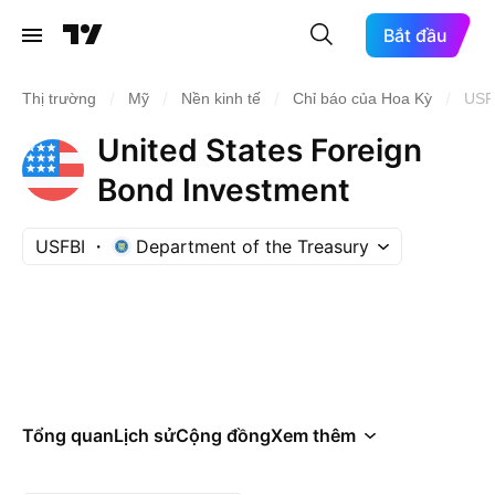
Bắt đầu
/
/
/
/
Thị trường
Mỹ
Nền kinh tế
Chỉ báo của Hoa Kỳ
USF
United States Foreign
Bond Investment
USFBI
Department of the Treasury
Tổng quan
Lịch sử
Cộng đồng
Xem thêm