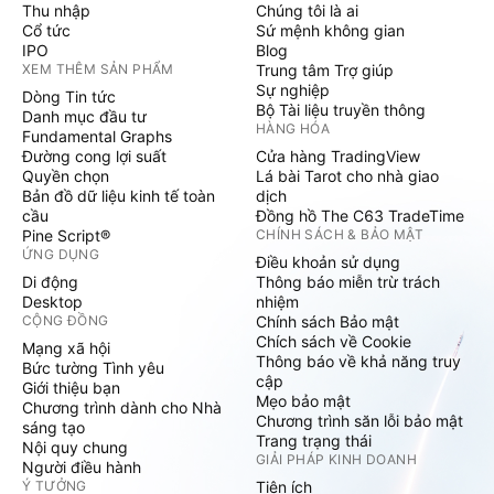
Thu nhập
Chúng tôi là ai
Cổ tức
Sứ mệnh không gian
IPO
Blog
XEM THÊM SẢN PHẨM
Trung tâm Trợ giúp
Sự nghiệp
Dòng Tin tức
Bộ Tài liệu truyền thông
Danh mục đầu tư
HÀNG HÓA
Fundamental Graphs
Đường cong lợi suất
Cửa hàng TradingView
Quyền chọn
Lá bài Tarot cho nhà giao
Bản đồ dữ liệu kinh tế toàn
dịch
cầu
Đồng hồ The C63 TradeTime
Pine Script®
CHÍNH SÁCH & BẢO MẬT
ỨNG DỤNG
Điều khoản sử dụng
Di động
Thông báo miễn trừ trách
Desktop
nhiệm
CỘNG ĐỒNG
Chính sách Bảo mật
Chích sách về Cookie
Mạng xã hội
Thông báo về khả năng truy
Bức tường Tình yêu
cập
Giới thiệu bạn
Mẹo bảo mật
Chương trình dành cho Nhà
Chương trình săn lỗi bảo mật
sáng tạo
Trang trạng thái
Nội quy chung
GIẢI PHÁP KINH DOANH
Người điều hành
Ý TƯỞNG
Tiện ích