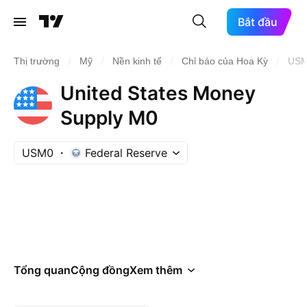
Bắt đầu
/
/
/
/
Thị trường
Mỹ
Nền kinh tế
Chỉ báo của Hoa Kỳ
US
United States Money
Supply M0
USM0
Federal Reserve
Tổng quan
Cộng đồng
Xem thêm