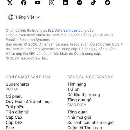
Tiếng Việt
Chọn dữ liệu thị trường do
ICE Data Services
cung cấp.
Chọn dữ liệu tham chiếu do FactSet cung cấp. Bản quyền © 2026
FactSet Research Systems Inc.
Bản quyền © 2026, American Bankers Association. Cơ sở dữ liệu CUSIP
do FactSet Research Systems Inc. cung cấp. Đã đăng ký bản quyền.
Hồ sơ nộp lên SEC và các tài liệu khác do
Quartr
cung cấp.
© 2026 TradingView, Inc.
HƠN CẢ MỘT SẢN PHẨM
CÔNG CỤ & GÓI ĐĂNG KÝ
Supercharts
Tính năng
BỘ LỌC
Trả phí
Dữ liệu thị trường
Cổ phiếu
Tặng quà gói
Quỹ Hoán đổi danh mục
GIAO DỊCH
Trái phiếu
Tiền điện tử
Tổng quan
Cặp CEX
Nhà môi giới
Cặp DEX
So sánh các nhà môi giới
Pine
Cuộc thi The Leap