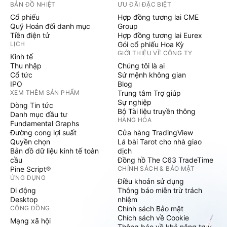
BẢN ĐỒ NHIỆT
ƯU ĐÃI ĐẶC BIỆT
Cổ phiếu
Hợp đồng tương lai CME
Quỹ Hoán đổi danh mục
Group
Tiền điện tử
Hợp đồng tương lai Eurex
LỊCH
Gói cổ phiếu Hoa Kỳ
GIỚI THIỆU VỀ CÔNG TY
Kinh tế
Thu nhập
Chúng tôi là ai
Cổ tức
Sứ mệnh không gian
IPO
Blog
XEM THÊM SẢN PHẨM
Trung tâm Trợ giúp
Sự nghiệp
Dòng Tin tức
Bộ Tài liệu truyền thông
Danh mục đầu tư
HÀNG HÓA
Fundamental Graphs
Đường cong lợi suất
Cửa hàng TradingView
Quyền chọn
Lá bài Tarot cho nhà giao
Bản đồ dữ liệu kinh tế toàn
dịch
cầu
Đồng hồ The C63 TradeTime
Pine Script®
CHÍNH SÁCH & BẢO MẬT
ỨNG DỤNG
Điều khoản sử dụng
Di động
Thông báo miễn trừ trách
Desktop
nhiệm
CỘNG ĐỒNG
Chính sách Bảo mật
Chích sách về Cookie
Mạng xã hội
Thông báo về khả năng truy