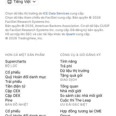
Tiếng Việt
Chọn dữ liệu thị trường do
ICE Data Services
cung cấp.
Chọn dữ liệu tham chiếu do FactSet cung cấp. Bản quyền © 2026
FactSet Research Systems Inc.
Bản quyền © 2026, American Bankers Association. Cơ sở dữ liệu CUSIP
do FactSet Research Systems Inc. cung cấp. Đã đăng ký bản quyền.
Hồ sơ nộp lên SEC và các tài liệu khác do
Quartr
cung cấp.
© 2026 TradingView, Inc.
HƠN CẢ MỘT SẢN PHẨM
CÔNG CỤ & GÓI ĐĂNG KÝ
Supercharts
Tính năng
BỘ LỌC
Trả phí
Dữ liệu thị trường
Cổ phiếu
Tặng quà gói
Quỹ Hoán đổi danh mục
GIAO DỊCH
Trái phiếu
Tiền điện tử
Tổng quan
Cặp CEX
Nhà môi giới
Cặp DEX
So sánh các nhà môi giới
Pine
Cuộc thi The Leap
BẢN ĐỒ NHIỆT
ƯU ĐÃI ĐẶC BIỆT
Cổ phiếu
Hợp đồng tương lai CME
Quỹ Hoán đổi danh mục
Group