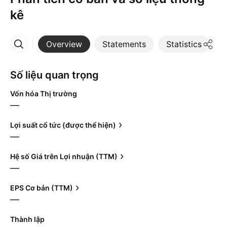
kê
Overview
Statements
Statistics
D
More
Số liệu quan trọng
Vốn hóa Thị trường
—
Lợi suất cổ tức (được thể hiện)
—
Hệ số Giá trên Lợi nhuận (TTM)
—
EPS Cơ bản (TTM)
—
Thành lập