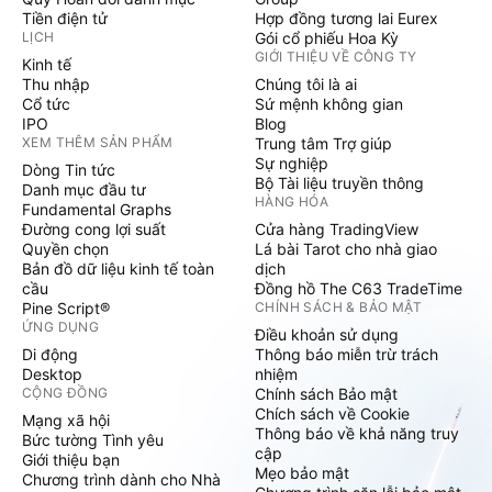
Tiền điện tử
Hợp đồng tương lai Eurex
LỊCH
Gói cổ phiếu Hoa Kỳ
GIỚI THIỆU VỀ CÔNG TY
Kinh tế
Thu nhập
Chúng tôi là ai
Cổ tức
Sứ mệnh không gian
IPO
Blog
XEM THÊM SẢN PHẨM
Trung tâm Trợ giúp
Sự nghiệp
Dòng Tin tức
Bộ Tài liệu truyền thông
Danh mục đầu tư
HÀNG HÓA
Fundamental Graphs
Đường cong lợi suất
Cửa hàng TradingView
Quyền chọn
Lá bài Tarot cho nhà giao
Bản đồ dữ liệu kinh tế toàn
dịch
cầu
Đồng hồ The C63 TradeTime
Pine Script®
CHÍNH SÁCH & BẢO MẬT
ỨNG DỤNG
Điều khoản sử dụng
Di động
Thông báo miễn trừ trách
Desktop
nhiệm
CỘNG ĐỒNG
Chính sách Bảo mật
Chích sách về Cookie
Mạng xã hội
Thông báo về khả năng truy
Bức tường Tình yêu
cập
Giới thiệu bạn
Mẹo bảo mật
Chương trình dành cho Nhà