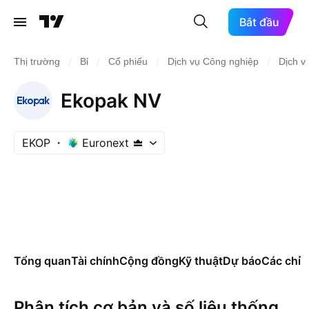
Bắt đầu
/
/
/
/
Thị trường
Bỉ
Cổ phiếu
Dịch vụ Công nghiệp
Dịch v
Ekopak NV
EKOP
Euronext
Tổng quan
Tài chính
Cộng đồng
Kỹ thuật
Dự báo
Các chỉ s
Phân tích cơ bản và số liệu thống