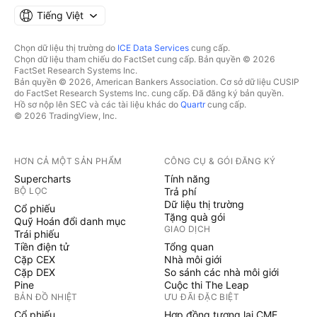
Tiếng Việt
Chọn dữ liệu thị trường do
ICE Data Services
cung cấp.
Chọn dữ liệu tham chiếu do FactSet cung cấp. Bản quyền © 2026
FactSet Research Systems Inc.
Bản quyền © 2026, American Bankers Association. Cơ sở dữ liệu CUSIP
do FactSet Research Systems Inc. cung cấp. Đã đăng ký bản quyền.
Hồ sơ nộp lên SEC và các tài liệu khác do
Quartr
cung cấp.
© 2026 TradingView, Inc.
HƠN CẢ MỘT SẢN PHẨM
CÔNG CỤ & GÓI ĐĂNG KÝ
Supercharts
Tính năng
BỘ LỌC
Trả phí
Dữ liệu thị trường
Cổ phiếu
Tặng quà gói
Quỹ Hoán đổi danh mục
GIAO DỊCH
Trái phiếu
Tiền điện tử
Tổng quan
Cặp CEX
Nhà môi giới
Cặp DEX
So sánh các nhà môi giới
Pine
Cuộc thi The Leap
BẢN ĐỒ NHIỆT
ƯU ĐÃI ĐẶC BIỆT
Cổ phiếu
Hợp đồng tương lai CME