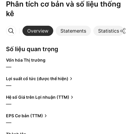
Phân tích cơ bản và số liệu thống
kê
Overview
Statements
Statistics
D
More
Số liệu quan trọng
Vốn hóa Thị trường
—
Lợi suất cổ tức (được thể hiện)
—
Hệ số Giá trên Lợi nhuận (TTM)
—
EPS Cơ bản (TTM)
—