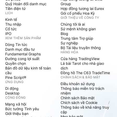
Quỹ Hoán đổi danh mục
Group
Tiền điện tử
Hợp đồng tương lai Eurex
LỊCH
Gói cổ phiếu Hoa Kỳ
GIỚI THIỆU VỀ CÔNG TY
Kinh tế
Thu nhập
Chúng tôi là ai
Cổ tức
Sứ mệnh không gian
IPO
Blog
XEM THÊM SẢN PHẨM
Trung tâm Trợ giúp
Sự nghiệp
Dòng Tin tức
Bộ Tài liệu truyền thông
Danh mục đầu tư
HÀNG HÓA
Fundamental Graphs
Đường cong lợi suất
Cửa hàng TradingView
Quyền chọn
Lá bài Tarot cho nhà giao
Bản đồ dữ liệu kinh tế toàn
dịch
cầu
Đồng hồ The C63 TradeTime
Pine Script®
CHÍNH SÁCH & BẢO MẬT
ỨNG DỤNG
Điều khoản sử dụng
Di động
Thông báo miễn trừ trách
Desktop
nhiệm
CỘNG ĐỒNG
Chính sách Bảo mật
Chích sách về Cookie
Mạng xã hội
Thông báo về khả năng truy
Bức tường Tình yêu
cập
Giới thiệu bạn
Mẹo bảo mật