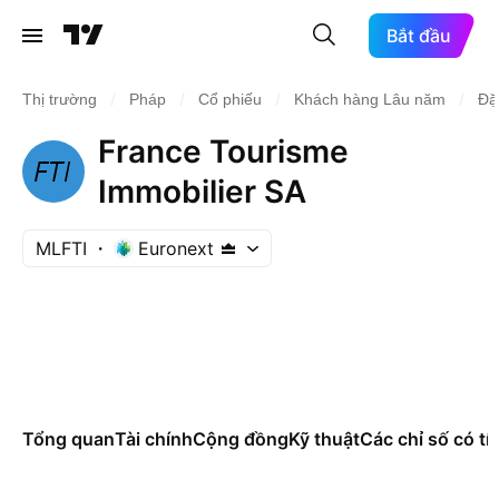
Bắt đầu
/
/
/
/
Thị trường
Pháp
Cổ phiếu
Khách hàng Lâu năm
Đặ
France Tourisme
Immobilier SA
MLFTI
Euronext
Tổng quan
Tài chính
Cộng đồng
Kỹ thuật
Các chỉ số có tí