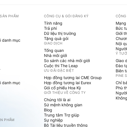
 SẢN PHẨM
CÔNG CỤ & GÓI ĐĂNG KÝ
CỘNG
Tính năng
Mạng 
Trả phí
Bức t
Dữ liệu thị trường
Giới t
Tặng quà gói
Chươn
i danh mục
GIAO DỊCH
Nội q
Người
Tổng quan
Ý TƯ
Nhà môi giới
So sánh các nhà môi giới
Giao 
Cuộc thi The Leap
Đào t
T
ƯU ĐÃI ĐẶC BIỆT
Biên 
PINE 
Hợp đồng tương lai CME Group
i danh mục
Hợp đồng tương lai Eurex
Chỉ b
Gói cổ phiếu Hoa Kỳ
Phù t
GIỚI THIỆU VỀ CÔNG TY
Người
Không 
Chúng tôi là ai
Sứ mệnh không gian
Blog
Trung tâm Trợ giúp
ẢN PHẨM
Sự nghiệp
Bộ Tài liệu truyền thông