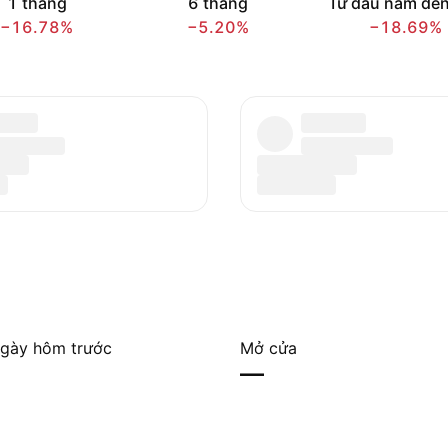
1 tháng
6 tháng
Từ đầu năm đến
−16.78%
−5.20%
−18.69%
gày hôm trước
Mở cửa
—