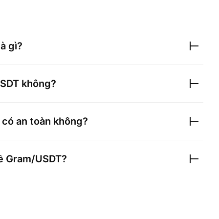
là gì?
USDT
không?
có an toàn không?
về
Gram/USDT
?