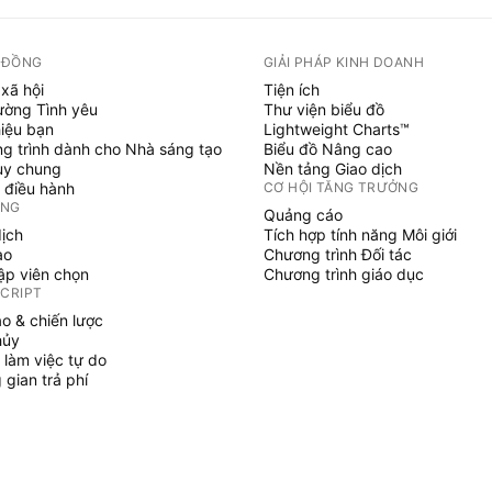
 ĐỒNG
GIẢI PHÁP KINH DOANH
xã hội
Tiện ích
ường Tình yêu
Thư viện biểu đồ
hiệu bạn
Lightweight Charts™
g trình dành cho Nhà sáng tạo
Biểu đồ Nâng cao
uy chung
Nền tảng Giao dịch
 điều hành
CƠ HỘI TĂNG TRƯỞNG
ỞNG
Quảng cáo
dịch
Tích hợp tính năng Môi giới
ạo
Chương trình Đối tác
tập viên chọn
Chương trình giáo dục
SCRIPT
áo & chiến lược
hủy
 làm việc tự do
gian trả phí