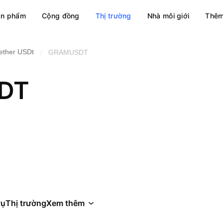
ản phẩm
Cộng đồng
Thị trường
Nhà môi giới
Thêm
/
ether USDt
GRAMUSDT
DT
vụ
Thị trường
Xem thêm