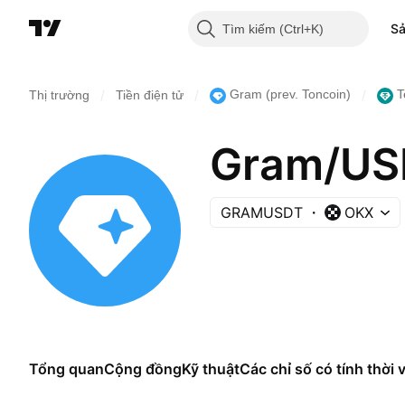
S
Tìm kiếm
/
/
/
Gram (prev. Toncoin)
T
Thị trường
Tiền điện tử
Gram/US
GRAMUSDT
OKX
Tổng quan
Cộng đồng
Kỹ thuật
Các chỉ số có tính thời 