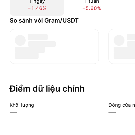
1 ngày
1 tuần
−1.46%
−5.60%
So sánh với Gram/USDT
Điểm dữ liệu chính
Khối lượng
Đóng cửa n
—
—