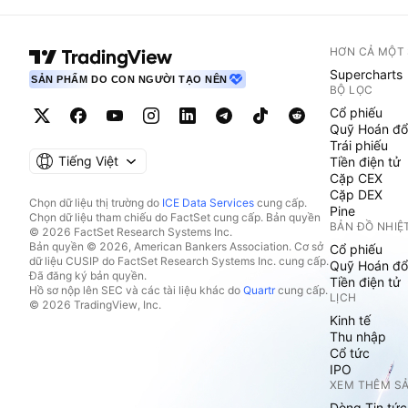
HƠN CẢ MỘT
Supercharts
SẢN PHẨM DO CON NGƯỜI TẠO NÊN
BỘ LỌC
Cổ phiếu
Quỹ Hoán đổ
Trái phiếu
Tiếng Việt
Tiền điện tử
Cặp CEX
Cặp DEX
Chọn dữ liệu thị trường do
ICE Data Services
cung cấp.
Pine
Chọn dữ liệu tham chiếu do FactSet cung cấp. Bản quyền
BẢN ĐỒ NHIỆ
© 2026 FactSet Research Systems Inc.
Bản quyền © 2026, American Bankers Association. Cơ sở
Cổ phiếu
dữ liệu CUSIP do FactSet Research Systems Inc. cung cấp.
Quỹ Hoán đổ
Đã đăng ký bản quyền.
Tiền điện tử
Hồ sơ nộp lên SEC và các tài liệu khác do
Quartr
cung cấp.
LỊCH
© 2026 TradingView, Inc.
Kinh tế
Thu nhập
Cổ tức
IPO
XEM THÊM S
Dòng Tin tức