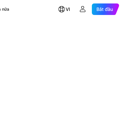
VI
Bắt đầu
 nữa