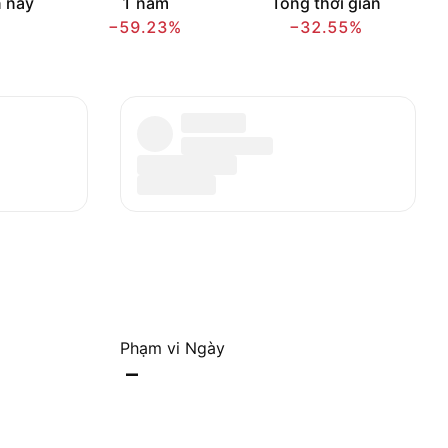
 nay
1 năm
Tổng thời gian
−59.23%
−32.55%
Phạm vi Ngày
–