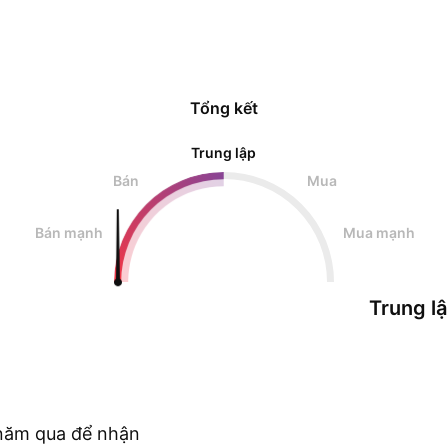
Tổng kết
Trung lập
Bán
Mua
Bán mạnh
Mua mạnh
Trung l
c năm qua để nhận