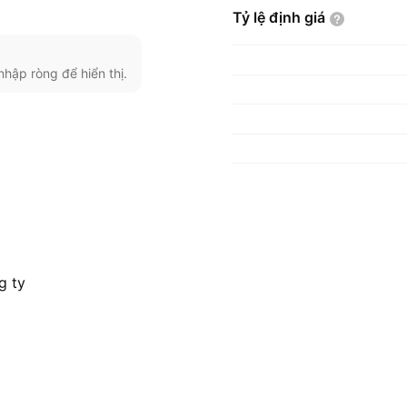
Tỷ lệ định
giá
nhập ròng để hiển thị.
g ty