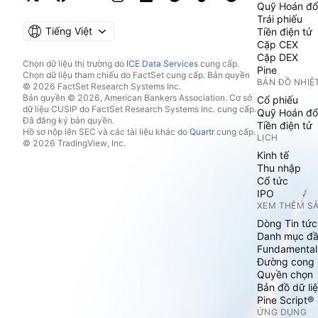
Quỹ Hoán đổ
Trái phiếu
Tiếng Việt
Tiền điện tử
Cặp CEX
Cặp DEX
Chọn dữ liệu thị trường do
ICE Data Services
cung cấp.
Pine
Chọn dữ liệu tham chiếu do FactSet cung cấp. Bản quyền
BẢN ĐỒ NHIỆ
© 2026 FactSet Research Systems Inc.
Bản quyền © 2026, American Bankers Association. Cơ sở
Cổ phiếu
dữ liệu CUSIP do FactSet Research Systems Inc. cung cấp.
Quỹ Hoán đổ
Đã đăng ký bản quyền.
Tiền điện tử
Hồ sơ nộp lên SEC và các tài liệu khác do
Quartr
cung cấp.
LỊCH
© 2026 TradingView, Inc.
Kinh tế
Thu nhập
Cổ tức
IPO
XEM THÊM S
Dòng Tin tức
Danh mục đầ
Fundamental
Đường cong l
Quyền chọn
Bản đồ dữ liệ
Pine Script®
ỨNG DỤNG