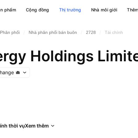
ản phẩm
Cộng đồng
Thị trường
Nhà môi giới
Thêm
/
/
/
 Phân phối
Nhà phân phối bán buôn
2728
Tài chính
ergy Holdings Limit
hange
ính thời vụ
Xem thêm