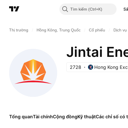
S
Tìm kiếm
/
/
/
Thị trường
Hồng Kông, Trung Quốc
Cổ phiếu
Dịch vụ
Jintai En
2728
Hong Kong Exc
Tổng quan
Tài chính
Cộng đồng
Kỹ thuật
Các chỉ số có t