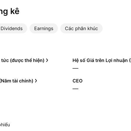
ng kê
Dividends
Earnings
Các phân khúc
 tức (được thể hiện)
Hệ số Giá trên Lợi nhuận
—
(Năm tài chính)
CEO
—
phiếu