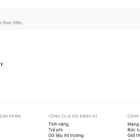
 thực hiện.
ty
 SẢN PHẨM
CÔNG CỤ & GÓI ĐĂNG KÝ
CỘNG
Tính năng
Mạng 
Trả phí
Bức t
Dữ liệu thị trường
Giới t