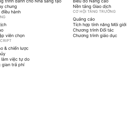
g trình dành cho Nhà sáng tạo
Biểu đồ Nâng cao
uy chung
Nền tảng Giao dịch
 điều hành
CƠ HỘI TĂNG TRƯỞNG
ỞNG
Quảng cáo
dịch
Tích hợp tính năng Môi giới
ạo
Chương trình Đối tác
tập viên chọn
Chương trình giáo dục
SCRIPT
áo & chiến lược
hủy
 làm việc tự do
gian trả phí