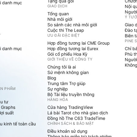
Tặng quà gói
Chươn
i danh mục
GIAO DỊCH
Nội q
Người
Tổng quan
Ý TƯ
Nhà môi giới
So sánh các nhà môi giới
Giao 
Cuộc thi The Leap
Đào t
T
ƯU ĐÃI ĐẶC BIỆT
Biên 
PINE 
Hợp đồng tương lai CME Group
i danh mục
Hợp đồng tương lai Eurex
Chỉ b
Gói cổ phiếu Hoa Kỳ
Phù t
GIỚI THIỆU VỀ CÔNG TY
Người
Không 
Chúng tôi là ai
Sứ mệnh không gian
Blog
Trung tâm Trợ giúp
ẢN PHẨM
Sự nghiệp
Bộ Tài liệu truyền thông
HÀNG HÓA
u tư
 Graphs
Cửa hàng TradingView
ợi suất
Lá bài Tarot cho nhà giao dịch
Đồng hồ The C63 TradeTime
u kinh tế toàn cầu
CHÍNH SÁCH & BẢO MẬT
Điều khoản sử dụng
Thông báo miễn trừ trách nhiệm