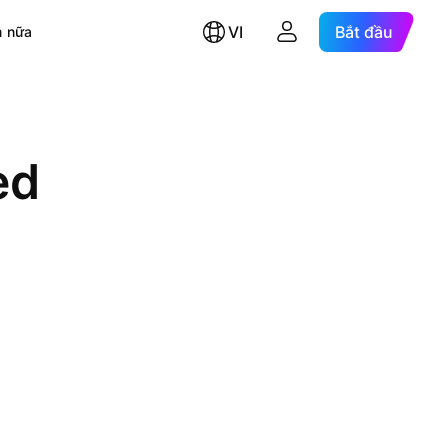
VI
Bắt đầu
 nữa
ed