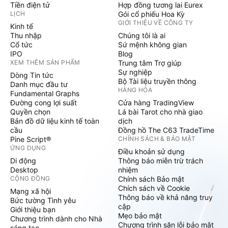
Tiền điện tử
Hợp đồng tương lai Eurex
LỊCH
Gói cổ phiếu Hoa Kỳ
GIỚI THIỆU VỀ CÔNG TY
Kinh tế
Thu nhập
Chúng tôi là ai
Cổ tức
Sứ mệnh không gian
IPO
Blog
XEM THÊM SẢN PHẨM
Trung tâm Trợ giúp
Sự nghiệp
Dòng Tin tức
Bộ Tài liệu truyền thông
Danh mục đầu tư
HÀNG HÓA
Fundamental Graphs
Đường cong lợi suất
Cửa hàng TradingView
Quyền chọn
Lá bài Tarot cho nhà giao
Bản đồ dữ liệu kinh tế toàn
dịch
cầu
Đồng hồ The C63 TradeTime
Pine Script®
CHÍNH SÁCH & BẢO MẬT
ỨNG DỤNG
Điều khoản sử dụng
Di động
Thông báo miễn trừ trách
Desktop
nhiệm
CỘNG ĐỒNG
Chính sách Bảo mật
Chích sách về Cookie
Mạng xã hội
Thông báo về khả năng truy
Bức tường Tình yêu
cập
Giới thiệu bạn
Mẹo bảo mật
Chương trình dành cho Nhà
Chương trình săn lỗi bảo mật
sáng tạo