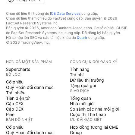
Chọn dữ liệu thị trường do
ICE Data Services
cung cấp.
Chọn dữ liệu tham chiếu do FactSet cung cấp. Bản quyền © 2026
FactSet Research Systems Inc.
Bản quyền © 2026, American Bankers Association. Cơ sở dữ liệu CUSIP
do FactSet Research Systems Inc. cung cấp. Đã đăng ký bản quyền.
Hồ sơ nộp lên SEC và các tài liệu khác do
Quartr
cung cấp.
© 2026 TradingView, Inc.
HƠN CẢ MỘT SẢN PHẨM
CÔNG CỤ & GÓI ĐĂNG KÝ
Supercharts
Tính năng
BỘ LỌC
Trả phí
Dữ liệu thị trường
Cổ phiếu
Tặng quà gói
Quỹ Hoán đổi danh mục
GIAO DỊCH
Trái phiếu
Tiền điện tử
Tổng quan
Cặp CEX
Nhà môi giới
Cặp DEX
So sánh các nhà môi giới
Pine
Cuộc thi The Leap
BẢN ĐỒ NHIỆT
ƯU ĐÃI ĐẶC BIỆT
Cổ phiếu
Hợp đồng tương lai CME
Quỹ Hoán đổi danh mục
Group