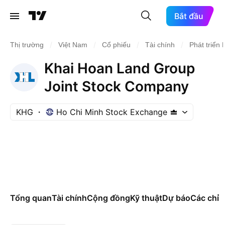
Bắt đầu
/
/
/
/
Thị trường
Việt Nam
Cổ phiếu
Tài chính
Phát triển
Khai Hoan Land Group
Joint Stock Company
KHG
Ho Chi Minh Stock Exchange
Tổng quan
Tài chính
Cộng đồng
Kỹ thuật
Dự báo
Các chỉ s