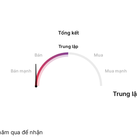
Tổng kết
Trung lập
Bán
Mua
Bán mạnh
Mua mạnh
Trung l
c năm qua để nhận