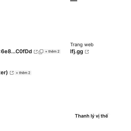
—
Trang web
6e8...C0fDd
lfj.gg
+ thêm 2
ter)
+ thêm 2
Thanh lý vị thế