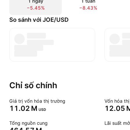
1 ngày
1 tuần
−5.45%
−8.43%
So sánh với JOE/USD
Chỉ số chính
Giá trị vốn hóa thị trường
‪11.02 M‬
‪12.05 M
USD
Tổng nguồn cung
Lãi suất mở