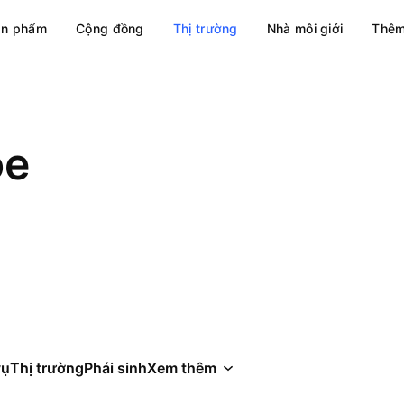
ản phẩm
Cộng đồng
Thị trường
Nhà môi giới
Thêm
oe
vụ
Thị trường
Phái sinh
Xem thêm