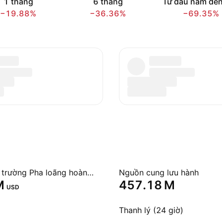
1 tháng
6 tháng
Từ đầu năm đến
−19.88%
−36.36%
−69.35%
Vốn hóa thị trường Pha loãng hoàn toàn
Nguồn cung lưu hành
‬
‪457.18 M‬
USD
Thanh lý (24 giờ)