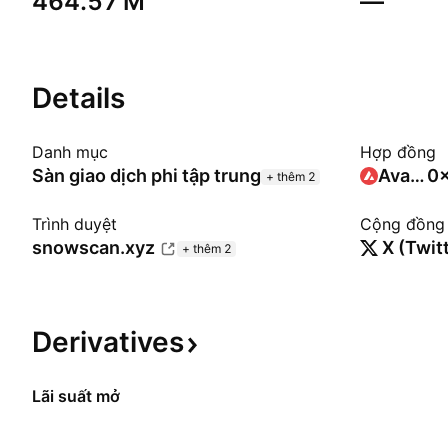
‪464.57 M‬
—
Details
Danh mục
Hợp đồng
Sàn giao dịch phi tập trung
Avalanche C-Chain
0x
+ thêm 2
Trình duyệt
Cộng đồng
snowscan.xyz
X (Twit
+ thêm 2
Derivatives
Lãi suất mở