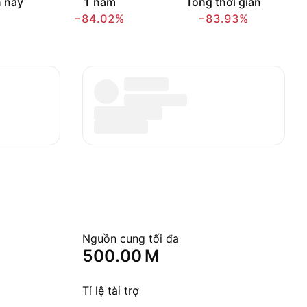
 nay
1 năm
Tổng thời gian
−84.02%
−83.93%
Nguồn cung tối đa
‪500.00 M‬
Tỉ lệ tài trợ