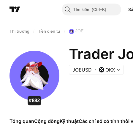
S
Tìm kiếm
/
/
JOE
Thị trường
Tiền điện tử
Trader J
JOEUSD
OKX
#882
Tổng quan
Cộng đồng
Kỹ thuật
Các chỉ số có tính thời 