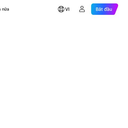
VI
Bắt đầu
 nữa