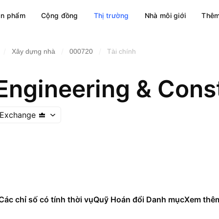
ản phẩm
Cộng đồng
Thị trường
Nhà môi giới
Thêm
/
/
/
Xây dựng nhà
000720
Tài chính
ngineering & Const
 Exchange
Các chỉ số có tính thời vụ
Quỹ Hoán đổi Danh mục
Xem thê