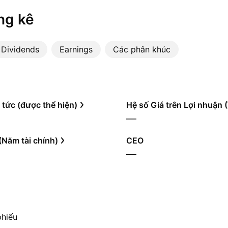
ng kê
Dividends
Earnings
Các phân khúc
 tức (được thể hiện)
Hệ số Giá trên Lợi nhuận
—
(Năm tài chính)
CEO
—
phiếu