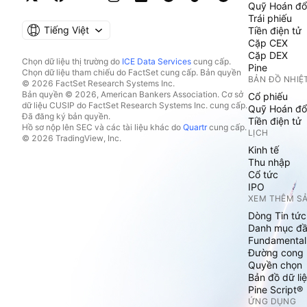
Quỹ Hoán đổ
Trái phiếu
Tiếng Việt
Tiền điện tử
Cặp CEX
Cặp DEX
Chọn dữ liệu thị trường do
ICE Data Services
cung cấp.
Pine
Chọn dữ liệu tham chiếu do FactSet cung cấp. Bản quyền
BẢN ĐỒ NHIỆ
© 2026 FactSet Research Systems Inc.
Bản quyền © 2026, American Bankers Association. Cơ sở
Cổ phiếu
dữ liệu CUSIP do FactSet Research Systems Inc. cung cấp.
Quỹ Hoán đổ
Đã đăng ký bản quyền.
Tiền điện tử
Hồ sơ nộp lên SEC và các tài liệu khác do
Quartr
cung cấp.
LỊCH
© 2026 TradingView, Inc.
Kinh tế
Thu nhập
Cổ tức
IPO
XEM THÊM S
Dòng Tin tức
Danh mục đầ
Fundamental
Đường cong l
Quyền chọn
Bản đồ dữ liệ
Pine Script®
ỨNG DỤNG