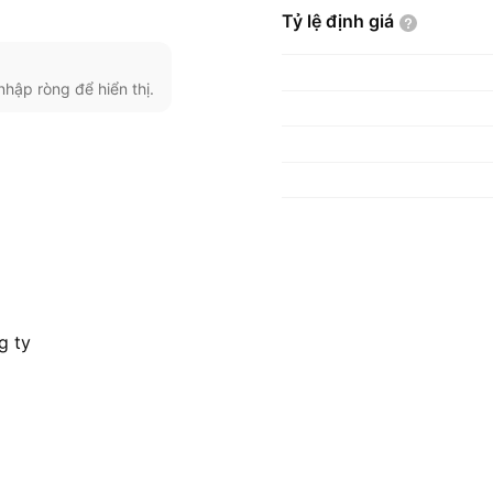
Tỷ lệ định
giá
nhập ròng để hiển thị.
g ty