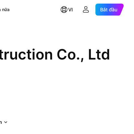
VI
Bắt đầu
 nữa
ruction Co., Ltd
m