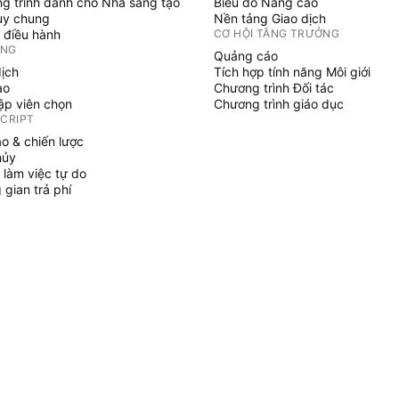
g trình dành cho Nhà sáng tạo
Biểu đồ Nâng cao
uy chung
Nền tảng Giao dịch
 điều hành
CƠ HỘI TĂNG TRƯỞNG
ỞNG
Quảng cáo
dịch
Tích hợp tính năng Môi giới
ạo
Chương trình Đối tác
tập viên chọn
Chương trình giáo dục
SCRIPT
áo & chiến lược
hủy
 làm việc tự do
gian trả phí