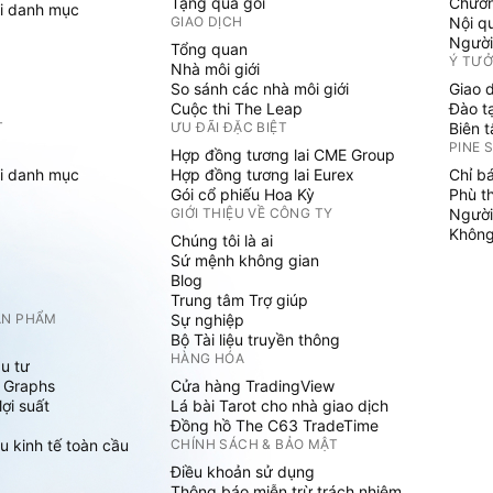
Tặng quà gói
Chươn
i danh mục
GIAO DỊCH
Nội q
Người
Tổng quan
Ý TƯ
Nhà môi giới
So sánh các nhà môi giới
Giao 
Cuộc thi The Leap
Đào t
T
ƯU ĐÃI ĐẶC BIỆT
Biên 
PINE 
Hợp đồng tương lai CME Group
i danh mục
Hợp đồng tương lai Eurex
Chỉ b
Gói cổ phiếu Hoa Kỳ
Phù t
GIỚI THIỆU VỀ CÔNG TY
Người
Không 
Chúng tôi là ai
Sứ mệnh không gian
Blog
Trung tâm Trợ giúp
ẢN PHẨM
Sự nghiệp
Bộ Tài liệu truyền thông
HÀNG HÓA
u tư
 Graphs
Cửa hàng TradingView
ợi suất
Lá bài Tarot cho nhà giao dịch
Đồng hồ The C63 TradeTime
u kinh tế toàn cầu
CHÍNH SÁCH & BẢO MẬT
Điều khoản sử dụng
Thông báo miễn trừ trách nhiệm