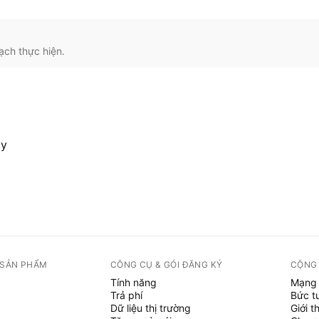
ạch thực hiện.
ty
 SẢN PHẨM
CÔNG CỤ & GÓI ĐĂNG KÝ
CỘNG
Tính năng
Mạng 
Trả phí
Bức t
Dữ liệu thị trường
Giới t