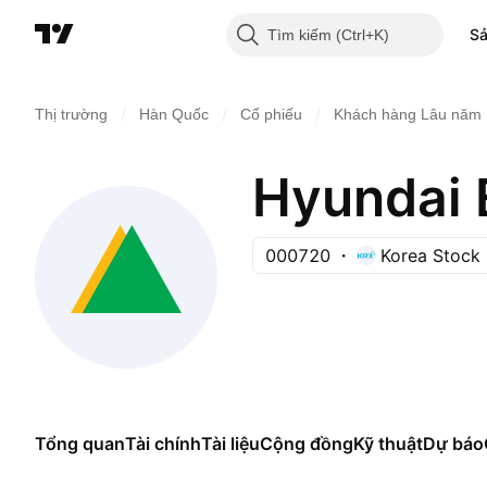
S
Tìm kiếm
/
/
/
Thị trường
Hàn Quốc
Cổ phiếu
Khách hàng Lâu năm
Hyundai E
000720
Korea Stock
Tổng quan
Tài chính
Tài liệu
Cộng đồng
Kỹ thuật
Dự báo