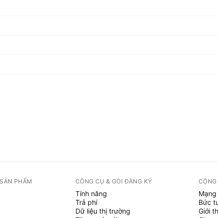
 SẢN PHẨM
CÔNG CỤ & GÓI ĐĂNG KÝ
CỘNG
Tính năng
Mạng 
Trả phí
Bức t
Dữ liệu thị trường
Giới t