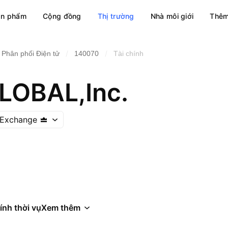
ản phẩm
Cộng đồng
Thị trường
Nhà môi giới
Thêm
/
/
Phân phối Điện tử
140070
Tài chính
LOBAL,Inc.
 Exchange
ính thời vụ
Xem thêm