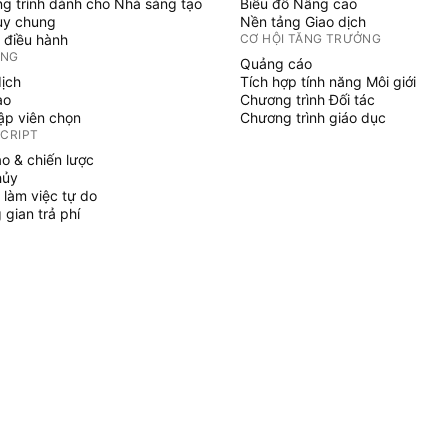
g trình dành cho Nhà sáng tạo
Biểu đồ Nâng cao
uy chung
Nền tảng Giao dịch
 điều hành
CƠ HỘI TĂNG TRƯỞNG
ỞNG
Quảng cáo
dịch
Tích hợp tính năng Môi giới
ạo
Chương trình Đối tác
tập viên chọn
Chương trình giáo dục
SCRIPT
áo & chiến lược
hủy
 làm việc tự do
gian trả phí