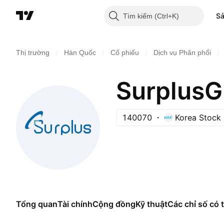
S
Tìm kiếm
/
/
/
/
Thị trường
Hàn Quốc
Cổ phiếu
Dịch vụ Phân phối
SurplusG
140070
Korea Stock
Tổng quan
Tài chính
Cộng đồng
Kỹ thuật
Các chỉ số có t