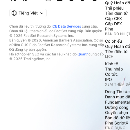
Quỹ Hoán đổ
Trái phiếu
Tiếng Việt
Tiền điện tử
Cặp CEX
Cặp DEX
Chọn dữ liệu thị trường do
ICE Data Services
cung cấp.
Pine
Chọn dữ liệu tham chiếu do FactSet cung cấp. Bản quyền
BẢN ĐỒ NHIỆ
© 2026 FactSet Research Systems Inc.
Bản quyền © 2026, American Bankers Association. Cơ sở
Cổ phiếu
dữ liệu CUSIP do FactSet Research Systems Inc. cung cấp.
Quỹ Hoán đổ
Đã đăng ký bản quyền.
Tiền điện tử
Hồ sơ nộp lên SEC và các tài liệu khác do
Quartr
cung cấp.
LỊCH
© 2026 TradingView, Inc.
Kinh tế
Thu nhập
Cổ tức
IPO
XEM THÊM S
Dòng Tin tức
Danh mục đầ
Fundamental
Đường cong l
Quyền chọn
Bản đồ dữ liệ
Pine Script®
ỨNG DỤNG