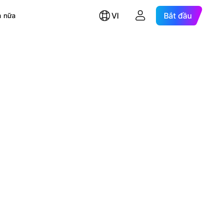
VI
Bắt đầu
 nữa