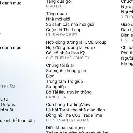
Tặng quà gói
Chươn
i danh mục
GIAO DỊCH
Nội q
Người
Tổng quan
Ý TƯ
Nhà môi giới
So sánh các nhà môi giới
Giao 
Cuộc thi The Leap
Đào t
T
ƯU ĐÃI ĐẶC BIỆT
Biên 
PINE 
Hợp đồng tương lai CME Group
i danh mục
Hợp đồng tương lai Eurex
Chỉ b
Gói cổ phiếu Hoa Kỳ
Phù t
GIỚI THIỆU VỀ CÔNG TY
Người
Không 
Chúng tôi là ai
Sứ mệnh không gian
Blog
Trung tâm Trợ giúp
ẢN PHẨM
Sự nghiệp
Bộ Tài liệu truyền thông
HÀNG HÓA
u tư
 Graphs
Cửa hàng TradingView
ợi suất
Lá bài Tarot cho nhà giao dịch
Đồng hồ The C63 TradeTime
u kinh tế toàn cầu
CHÍNH SÁCH & BẢO MẬT
Điều khoản sử dụng
Thông báo miễn trừ trách nhiệm