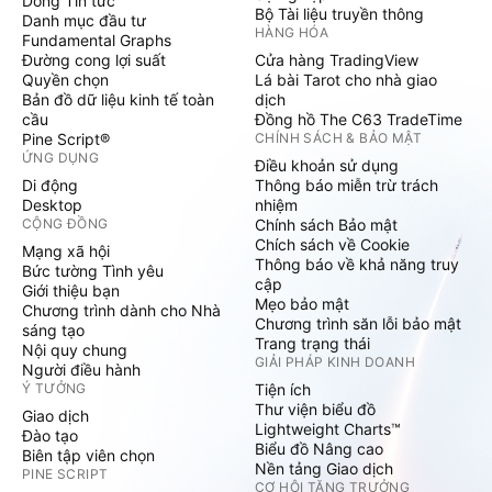
Dòng Tin tức
Bộ Tài liệu truyền thông
Danh mục đầu tư
HÀNG HÓA
Fundamental Graphs
Đường cong lợi suất
Cửa hàng TradingView
Quyền chọn
Lá bài Tarot cho nhà giao
Bản đồ dữ liệu kinh tế toàn
dịch
cầu
Đồng hồ The C63 TradeTime
Pine Script®
CHÍNH SÁCH & BẢO MẬT
ỨNG DỤNG
Điều khoản sử dụng
Di động
Thông báo miễn trừ trách
Desktop
nhiệm
CỘNG ĐỒNG
Chính sách Bảo mật
Chích sách về Cookie
Mạng xã hội
Thông báo về khả năng truy
Bức tường Tình yêu
cập
Giới thiệu bạn
Mẹo bảo mật
Chương trình dành cho Nhà
Chương trình săn lỗi bảo mật
sáng tạo
Trang trạng thái
Nội quy chung
GIẢI PHÁP KINH DOANH
Người điều hành
Ý TƯỞNG
Tiện ích
Thư viện biểu đồ
Giao dịch
Lightweight Charts™
Đào tạo
Biểu đồ Nâng cao
Biên tập viên chọn
Nền tảng Giao dịch
PINE SCRIPT
CƠ HỘI TĂNG TRƯỞNG