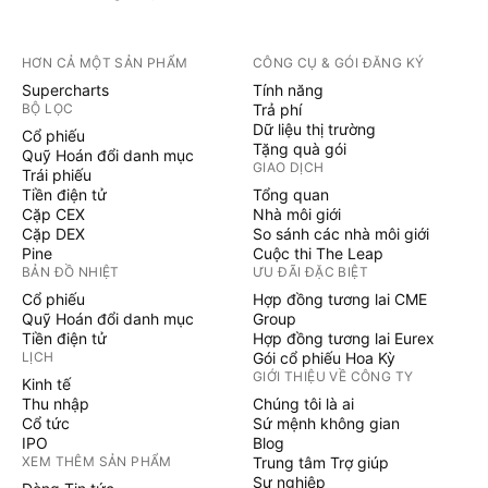
HƠN CẢ MỘT SẢN PHẨM
CÔNG CỤ & GÓI ĐĂNG KÝ
Supercharts
Tính năng
BỘ LỌC
Trả phí
Dữ liệu thị trường
Cổ phiếu
Tặng quà gói
Quỹ Hoán đổi danh mục
GIAO DỊCH
Trái phiếu
Tiền điện tử
Tổng quan
Cặp CEX
Nhà môi giới
Cặp DEX
So sánh các nhà môi giới
Pine
Cuộc thi The Leap
BẢN ĐỒ NHIỆT
ƯU ĐÃI ĐẶC BIỆT
Cổ phiếu
Hợp đồng tương lai CME
Quỹ Hoán đổi danh mục
Group
Tiền điện tử
Hợp đồng tương lai Eurex
LỊCH
Gói cổ phiếu Hoa Kỳ
GIỚI THIỆU VỀ CÔNG TY
Kinh tế
Thu nhập
Chúng tôi là ai
Cổ tức
Sứ mệnh không gian
IPO
Blog
XEM THÊM SẢN PHẨM
Trung tâm Trợ giúp
Sự nghiệp