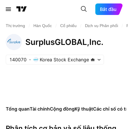
Bắt đầu
/
/
/
/
Thị trường
Hàn Quốc
Cổ phiếu
Dịch vụ Phân phối
P
SurplusGLOBAL,Inc.
140070
Korea Stock Exchange
Tổng quan
Tài chính
Cộng đồng
Kỹ thuật
Các chỉ số có tí
Phân tích cơ bản và số liệu thống