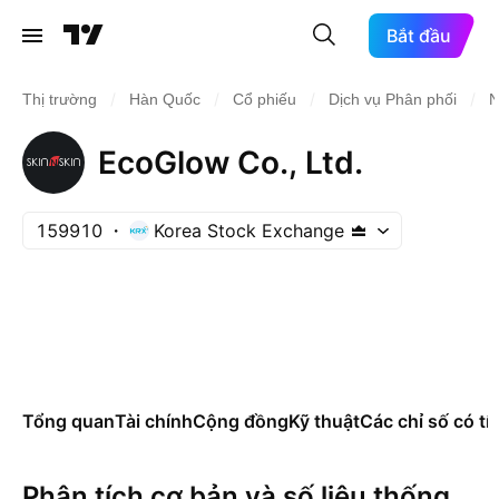
Bắt đầu
/
/
/
/
Thị trường
Hàn Quốc
Cổ phiếu
Dịch vụ Phân phối
N
EcoGlow Co., Ltd.
159910
Korea Stock Exchange
Tổng quan
Tài chính
Cộng đồng
Kỹ thuật
Các chỉ số có tí
Phân tích cơ bản và số liệu thống