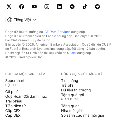
Tiếng Việt
Chọn dữ liệu thị trường do
ICE Data Services
cung cấp.
Chọn dữ liệu tham chiếu do FactSet cung cấp. Bản quyền © 2026
FactSet Research Systems Inc.
Bản quyền © 2026, American Bankers Association. Cơ sở dữ liệu CUSIP
do FactSet Research Systems Inc. cung cấp. Đã đăng ký bản quyền.
Hồ sơ nộp lên SEC và các tài liệu khác do
Quartr
cung cấp.
© 2026 TradingView, Inc.
HƠN CẢ MỘT SẢN PHẨM
CÔNG CỤ & GÓI ĐĂNG KÝ
Supercharts
Tính năng
BỘ LỌC
Trả phí
Dữ liệu thị trường
Cổ phiếu
Tặng quà gói
Quỹ Hoán đổi danh mục
GIAO DỊCH
Trái phiếu
Tiền điện tử
Tổng quan
Cặp CEX
Nhà môi giới
Cặp DEX
So sánh các nhà môi giới