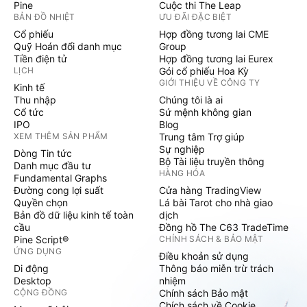
Pine
Cuộc thi The Leap
BẢN ĐỒ NHIỆT
ƯU ĐÃI ĐẶC BIỆT
Cổ phiếu
Hợp đồng tương lai CME
Quỹ Hoán đổi danh mục
Group
Tiền điện tử
Hợp đồng tương lai Eurex
LỊCH
Gói cổ phiếu Hoa Kỳ
GIỚI THIỆU VỀ CÔNG TY
Kinh tế
Thu nhập
Chúng tôi là ai
Cổ tức
Sứ mệnh không gian
IPO
Blog
XEM THÊM SẢN PHẨM
Trung tâm Trợ giúp
Sự nghiệp
Dòng Tin tức
Bộ Tài liệu truyền thông
Danh mục đầu tư
HÀNG HÓA
Fundamental Graphs
Đường cong lợi suất
Cửa hàng TradingView
Quyền chọn
Lá bài Tarot cho nhà giao
Bản đồ dữ liệu kinh tế toàn
dịch
cầu
Đồng hồ The C63 TradeTime
Pine Script®
CHÍNH SÁCH & BẢO MẬT
ỨNG DỤNG
Điều khoản sử dụng
Di động
Thông báo miễn trừ trách
Desktop
nhiệm
CỘNG ĐỒNG
Chính sách Bảo mật
Chích sách về Cookie