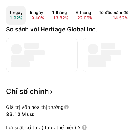
1 ngày
5 ngày
1 tháng
6 tháng
Từ đầu năm đến 
1.92%
−9.40%
−13.82%
−22.06%
−14.52%
So sánh với Heritage Global Inc.
Chỉ số
chính
Giá trị vốn hóa thị trường
‪36.12 M‬
USD
Lợi suất cổ tức (được thể hiện)