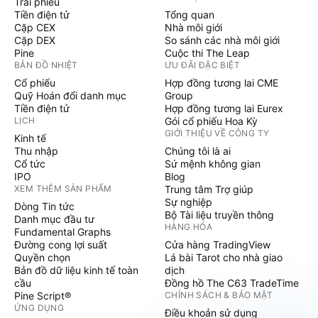
Trái phiếu
Tiền điện tử
Tổng quan
Cặp CEX
Nhà môi giới
Cặp DEX
So sánh các nhà môi giới
Pine
Cuộc thi The Leap
BẢN ĐỒ NHIỆT
ƯU ĐÃI ĐẶC BIỆT
Cổ phiếu
Hợp đồng tương lai CME
Quỹ Hoán đổi danh mục
Group
Tiền điện tử
Hợp đồng tương lai Eurex
LỊCH
Gói cổ phiếu Hoa Kỳ
GIỚI THIỆU VỀ CÔNG TY
Kinh tế
Thu nhập
Chúng tôi là ai
Cổ tức
Sứ mệnh không gian
IPO
Blog
XEM THÊM SẢN PHẨM
Trung tâm Trợ giúp
Sự nghiệp
Dòng Tin tức
Bộ Tài liệu truyền thông
Danh mục đầu tư
HÀNG HÓA
Fundamental Graphs
Đường cong lợi suất
Cửa hàng TradingView
Quyền chọn
Lá bài Tarot cho nhà giao
Bản đồ dữ liệu kinh tế toàn
dịch
cầu
Đồng hồ The C63 TradeTime
Pine Script®
CHÍNH SÁCH & BẢO MẬT
ỨNG DỤNG
Điều khoản sử dụng