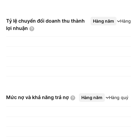
Tỷ lệ chuyển đổi doanh thu thành
Hàng năm
Xem thêm
Hàng q
lợi
nhuận
Mức nợ và khả năng trả
nợ
Hàng năm
Xem thêm
Hàng quý