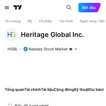
Bắt đầu
/
/
/
/
Thị trường
Mỹ
Cổ phiếu
Tài chính
Ngân hàng / Môi 
Heritage Global Inc.
HGBL
Nasdaq Stock Market
Tổng quan
Tài chính
Tài liệu
Cộng đồng
Kỹ thuật
Dự báo
Cá
Biểu đồ hoàn chỉnh