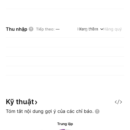
Thu nhập
Hàng năm
Xem thêm
Hàng quý
Tiếp theo
:
—
Kỹ
thuật
Tóm tắt nội dung gợi ý của các chỉ
báo.
Trung lập