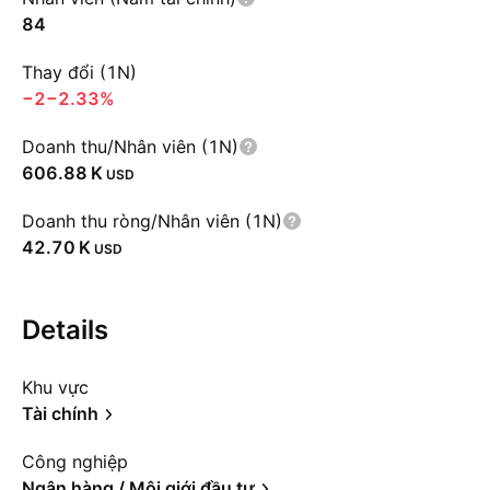
84
Thay đổi (1N)
−2
−2.33%
Doanh thu/Nhân viên (1N)
‪606.88 K‬
USD
Doanh thu ròng/Nhân viên (1N)
‪42.70 K‬
USD
Details
Khu vực
Tài chính
Công nghiệp
Ngân hàng / Môi giới đầu tư