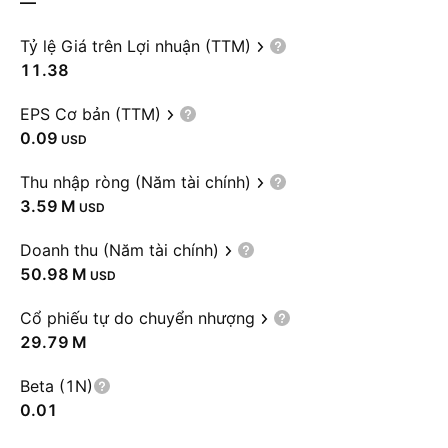
—
Tỷ lệ Giá trên Lợi nhuận (TTM)
11.38
EPS Cơ bản (TTM)
0.09
USD
Thu nhập ròng (Năm tài chính)
‪3.59 M‬
USD
Doanh thu (Năm tài chính)
‪50.98 M‬
USD
Cổ phiếu tự do chuyển nhượng
‪29.79 M‬
Beta (1N)
0.01