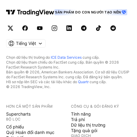
SẢN PHẨM DO CON NGƯỜI TẠO NÊN
Tiếng Việt
Chọn dữ liệu thị trường do
ICE Data Services
cung cấp.
Chọn dữ liệu tham chiếu do FactSet cung cấp. Bản quyền © 2026
FactSet Research Systems Inc.
Bản quyền © 2026, American Bankers Association. Cơ sở dữ liệu CUSIP
do FactSet Research Systems Inc. cung cấp. Đã đăng ký bản quyền.
Hồ sơ nộp lên SEC và các tài liệu khác do
Quartr
cung cấp.
© 2026 TradingView, Inc.
HƠN CẢ MỘT SẢN PHẨM
CÔNG CỤ & GÓI ĐĂNG KÝ
Supercharts
Tính năng
BỘ LỌC
Trả phí
Dữ liệu thị trường
Cổ phiếu
Tặng quà gói
Quỹ Hoán đổi danh mục
GIAO DỊCH