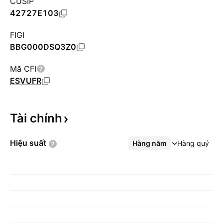
CUSIP
42727E103
FIGI
BBG000DSQ3Z0
Mã CFI
ESVUFR
Tài
chính
Hiệu
suất
Hàng năm
Xem thêm
Hàng quý