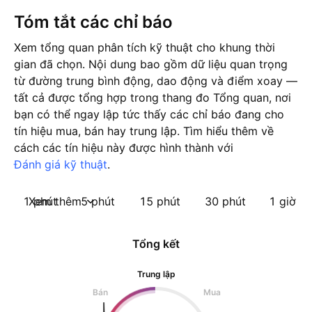
Tóm tắt các chỉ báo
Xem tổng quan phân tích kỹ thuật cho khung thời
gian đã chọn. Nội dung bao gồm dữ liệu quan trọng
từ đường trung bình động, dao động và điểm xoay —
tất cả được tổng hợp trong thang đo Tổng quan, nơi
bạn có thể ngay lập tức thấy các chỉ báo đang cho
tín hiệu mua, bán hay trung lập. Tìm hiểu thêm về
cách các tín hiệu này được hình thành với
Đánh giá kỹ thuật
.
1 phút
Xem thêm
5 phút
15 phút
30 phút
1 giờ
Tổng kết
Trung lập
Bán
Mua