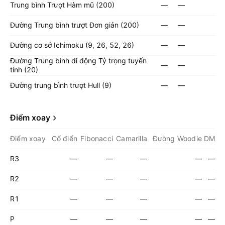
Trung bình Trượt Hàm mũ (200)
—
—
Đường Trung bình trượt Đơn giản (200)
—
—
Đường cơ sở Ichimoku (9, 26, 52, 26)
—
—
Đường Trung bình di động Tỷ trọng tuyến
—
—
tính (20)
Đường trung bình trượt Hull (9)
—
—
Điểm xoay
Điểm xoay
Cổ điển
Fibonacci
Camarilla
Đường Woodie
DM
R3
—
—
—
—
—
R2
—
—
—
—
—
R1
—
—
—
—
—
P
—
—
—
—
—