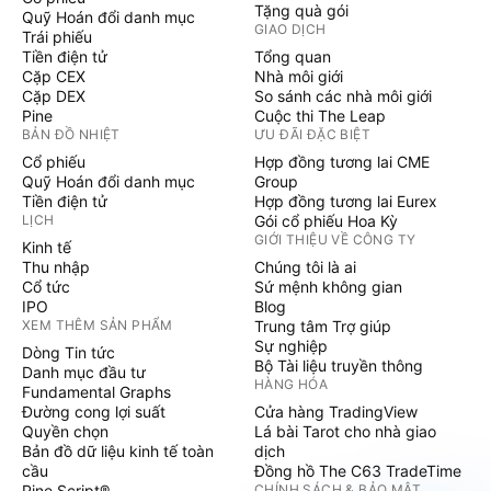
Tặng quà gói
Quỹ Hoán đổi danh mục
GIAO DỊCH
Trái phiếu
Tiền điện tử
Tổng quan
Cặp CEX
Nhà môi giới
Cặp DEX
So sánh các nhà môi giới
Pine
Cuộc thi The Leap
BẢN ĐỒ NHIỆT
ƯU ĐÃI ĐẶC BIỆT
Cổ phiếu
Hợp đồng tương lai CME
Quỹ Hoán đổi danh mục
Group
Tiền điện tử
Hợp đồng tương lai Eurex
LỊCH
Gói cổ phiếu Hoa Kỳ
GIỚI THIỆU VỀ CÔNG TY
Kinh tế
Thu nhập
Chúng tôi là ai
Cổ tức
Sứ mệnh không gian
IPO
Blog
XEM THÊM SẢN PHẨM
Trung tâm Trợ giúp
Sự nghiệp
Dòng Tin tức
Bộ Tài liệu truyền thông
Danh mục đầu tư
HÀNG HÓA
Fundamental Graphs
Đường cong lợi suất
Cửa hàng TradingView
Quyền chọn
Lá bài Tarot cho nhà giao
Bản đồ dữ liệu kinh tế toàn
dịch
cầu
Đồng hồ The C63 TradeTime
Pine Script®
CHÍNH SÁCH & BẢO MẬT