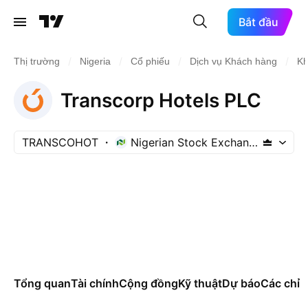
Bắt đầu
/
/
/
/
Thị trường
Nigeria
Cổ phiếu
Dịch vụ Khách hàng
Kh
Transcorp Hotels PLC
TRANSCOHOT
Nigerian Stock Exchange
Tổng quan
Tài chính
Cộng đồng
Kỹ thuật
Dự báo
Các chỉ s