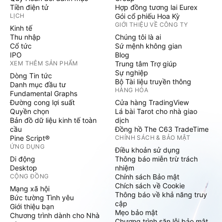
Tiền điện tử
Hợp đồng tương lai Eurex
LỊCH
Gói cổ phiếu Hoa Kỳ
GIỚI THIỆU VỀ CÔNG TY
Kinh tế
Thu nhập
Chúng tôi là ai
Cổ tức
Sứ mệnh không gian
IPO
Blog
XEM THÊM SẢN PHẨM
Trung tâm Trợ giúp
Sự nghiệp
Dòng Tin tức
Bộ Tài liệu truyền thông
Danh mục đầu tư
HÀNG HÓA
Fundamental Graphs
Đường cong lợi suất
Cửa hàng TradingView
Quyền chọn
Lá bài Tarot cho nhà giao
Bản đồ dữ liệu kinh tế toàn
dịch
cầu
Đồng hồ The C63 TradeTime
Pine Script®
CHÍNH SÁCH & BẢO MẬT
ỨNG DỤNG
Điều khoản sử dụng
Di động
Thông báo miễn trừ trách
Desktop
nhiệm
CỘNG ĐỒNG
Chính sách Bảo mật
Chích sách về Cookie
Mạng xã hội
Thông báo về khả năng truy
Bức tường Tình yêu
cập
Giới thiệu bạn
Mẹo bảo mật
Chương trình dành cho Nhà
Chương trình săn lỗi bảo mật