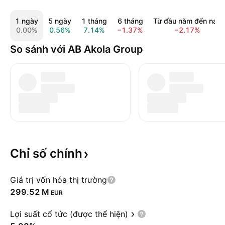
1 ngày
5 ngày
1 tháng
6 tháng
Từ đầu năm đến nay
0.00%
0.56%
7.14%
−1.37%
−2.17%
So sánh với AB Akola Group
Chỉ số
chính
Giá trị vốn hóa thị trường
‪299.52 M‬
EUR
Lợi suất cổ tức (được thể hiện)