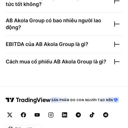
tức tốt không?
AB Akola Group
có bao nhiêu người lao
động?
EBITDA của
AB Akola Group
là gì?
Cách mua cổ phiếu
AB Akola Group
là gì?
SẢN PHẨM DO CON NGƯỜI TẠO NÊN