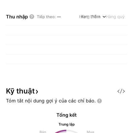
Thu nhập
Hàng năm
Xem thêm
Hàng quý
Tiếp theo
:
—
Kỹ
thuật
Tóm tắt nội dung gợi ý của các chỉ
báo.
Tổng kết
Trung lập
Bán
Mua