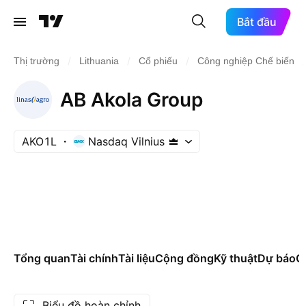
Bắt đầu
/
/
/
/
Thị trường
Lithuania
Cổ phiếu
Công nghiệp Chế biến
AB Akola Group
AKO1L
Nasdaq Vilnius
Tổng quan
Tài chính
Tài liệu
Cộng đồng
Kỹ thuật
Dự báo
Cá
Biểu đồ hoàn chỉnh