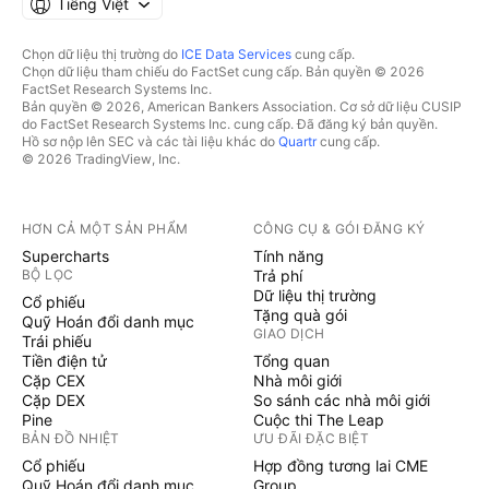
Tiếng Việt
Chọn dữ liệu thị trường do
ICE Data Services
cung cấp.
Chọn dữ liệu tham chiếu do FactSet cung cấp. Bản quyền © 2026
FactSet Research Systems Inc.
Bản quyền © 2026, American Bankers Association. Cơ sở dữ liệu CUSIP
do FactSet Research Systems Inc. cung cấp. Đã đăng ký bản quyền.
Hồ sơ nộp lên SEC và các tài liệu khác do
Quartr
cung cấp.
© 2026 TradingView, Inc.
HƠN CẢ MỘT SẢN PHẨM
CÔNG CỤ & GÓI ĐĂNG KÝ
Supercharts
Tính năng
BỘ LỌC
Trả phí
Dữ liệu thị trường
Cổ phiếu
Tặng quà gói
Quỹ Hoán đổi danh mục
GIAO DỊCH
Trái phiếu
Tiền điện tử
Tổng quan
Cặp CEX
Nhà môi giới
Cặp DEX
So sánh các nhà môi giới
Pine
Cuộc thi The Leap
BẢN ĐỒ NHIỆT
ƯU ĐÃI ĐẶC BIỆT
Cổ phiếu
Hợp đồng tương lai CME
Quỹ Hoán đổi danh mục
Group