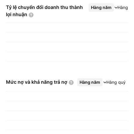
Tỷ lệ chuyển đổi doanh thu thành
Hàng năm
Xem thêm
Hàng q
lợi
nhuận
Mức nợ và khả năng trả
nợ
Hàng năm
Xem thêm
Hàng quý