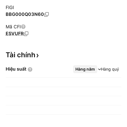
FIGI
BBG000Q03N60
Mã CFI
ESVUFR
Tài
chính
Hiệu
suất
Hàng năm
Xem thêm
Hàng quý