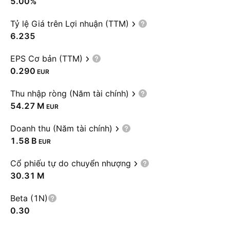
5.00%
Tỷ lệ Giá trên Lợi nhuận (TTM)
6.235
EPS Cơ bản (TTM)
0.290
EUR
Thu nhập ròng (Năm tài chính)
‪54.27 M‬
EUR
Doanh thu (Năm tài chính)
‪1.58 B‬
EUR
Cổ phiếu tự do chuyển nhượng
‪30.31 M‬
Beta (1N)
0.30