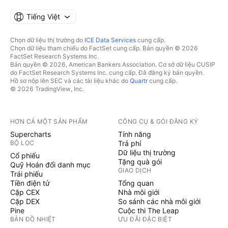
Tiếng Việt
Chọn dữ liệu thị trường do
ICE Data Services
cung cấp.
Chọn dữ liệu tham chiếu do FactSet cung cấp. Bản quyền © 2026
FactSet Research Systems Inc.
Bản quyền © 2026, American Bankers Association. Cơ sở dữ liệu CUSIP
do FactSet Research Systems Inc. cung cấp. Đã đăng ký bản quyền.
Hồ sơ nộp lên SEC và các tài liệu khác do
Quartr
cung cấp.
© 2026 TradingView, Inc.
HƠN CẢ MỘT SẢN PHẨM
CÔNG CỤ & GÓI ĐĂNG KÝ
Supercharts
Tính năng
BỘ LỌC
Trả phí
Dữ liệu thị trường
Cổ phiếu
Tặng quà gói
Quỹ Hoán đổi danh mục
GIAO DỊCH
Trái phiếu
Tiền điện tử
Tổng quan
Cặp CEX
Nhà môi giới
Cặp DEX
So sánh các nhà môi giới
Pine
Cuộc thi The Leap
BẢN ĐỒ NHIỆT
ƯU ĐÃI ĐẶC BIỆT