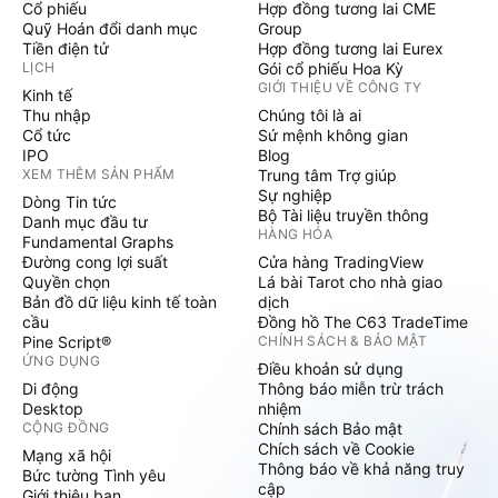
Cổ phiếu
Hợp đồng tương lai CME
Quỹ Hoán đổi danh mục
Group
Tiền điện tử
Hợp đồng tương lai Eurex
LỊCH
Gói cổ phiếu Hoa Kỳ
GIỚI THIỆU VỀ CÔNG TY
Kinh tế
Thu nhập
Chúng tôi là ai
Cổ tức
Sứ mệnh không gian
IPO
Blog
XEM THÊM SẢN PHẨM
Trung tâm Trợ giúp
Sự nghiệp
Dòng Tin tức
Bộ Tài liệu truyền thông
Danh mục đầu tư
HÀNG HÓA
Fundamental Graphs
Đường cong lợi suất
Cửa hàng TradingView
Quyền chọn
Lá bài Tarot cho nhà giao
Bản đồ dữ liệu kinh tế toàn
dịch
cầu
Đồng hồ The C63 TradeTime
Pine Script®
CHÍNH SÁCH & BẢO MẬT
ỨNG DỤNG
Điều khoản sử dụng
Di động
Thông báo miễn trừ trách
Desktop
nhiệm
CỘNG ĐỒNG
Chính sách Bảo mật
Chích sách về Cookie
Mạng xã hội
Thông báo về khả năng truy
Bức tường Tình yêu
cập
Giới thiệu bạn