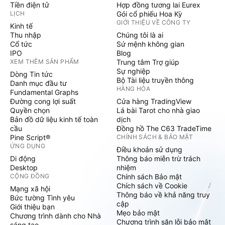
Tiền điện tử
Hợp đồng tương lai Eurex
LỊCH
Gói cổ phiếu Hoa Kỳ
GIỚI THIỆU VỀ CÔNG TY
Kinh tế
Thu nhập
Chúng tôi là ai
Cổ tức
Sứ mệnh không gian
IPO
Blog
XEM THÊM SẢN PHẨM
Trung tâm Trợ giúp
Sự nghiệp
Dòng Tin tức
Bộ Tài liệu truyền thông
Danh mục đầu tư
HÀNG HÓA
Fundamental Graphs
Đường cong lợi suất
Cửa hàng TradingView
Quyền chọn
Lá bài Tarot cho nhà giao
Bản đồ dữ liệu kinh tế toàn
dịch
cầu
Đồng hồ The C63 TradeTime
Pine Script®
CHÍNH SÁCH & BẢO MẬT
ỨNG DỤNG
Điều khoản sử dụng
Di động
Thông báo miễn trừ trách
Desktop
nhiệm
CỘNG ĐỒNG
Chính sách Bảo mật
Chích sách về Cookie
Mạng xã hội
Thông báo về khả năng truy
Bức tường Tình yêu
cập
Giới thiệu bạn
Mẹo bảo mật
Chương trình dành cho Nhà
Chương trình săn lỗi bảo mật
sáng tạo