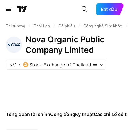
Bắt đầu
/
/
/
/
Thị trường
Thái Lan
Cổ phiếu
Công nghệ Sức khỏe
Nova Organic Public
Company Limited
NV
Stock Exchange of Thailand
Tổng quan
Tài chính
Cộng đồng
Kỹ thuật
Các chỉ số có tí