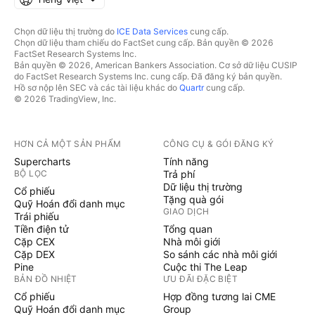
Chọn dữ liệu thị trường do
ICE Data Services
cung cấp.
Chọn dữ liệu tham chiếu do FactSet cung cấp. Bản quyền © 2026
FactSet Research Systems Inc.
Bản quyền © 2026, American Bankers Association. Cơ sở dữ liệu CUSIP
do FactSet Research Systems Inc. cung cấp. Đã đăng ký bản quyền.
Hồ sơ nộp lên SEC và các tài liệu khác do
Quartr
cung cấp.
© 2026 TradingView, Inc.
HƠN CẢ MỘT SẢN PHẨM
CÔNG CỤ & GÓI ĐĂNG KÝ
Supercharts
Tính năng
BỘ LỌC
Trả phí
Dữ liệu thị trường
Cổ phiếu
Tặng quà gói
Quỹ Hoán đổi danh mục
GIAO DỊCH
Trái phiếu
Tiền điện tử
Tổng quan
Cặp CEX
Nhà môi giới
Cặp DEX
So sánh các nhà môi giới
Pine
Cuộc thi The Leap
BẢN ĐỒ NHIỆT
ƯU ĐÃI ĐẶC BIỆT
Cổ phiếu
Hợp đồng tương lai CME
Quỹ Hoán đổi danh mục
Group