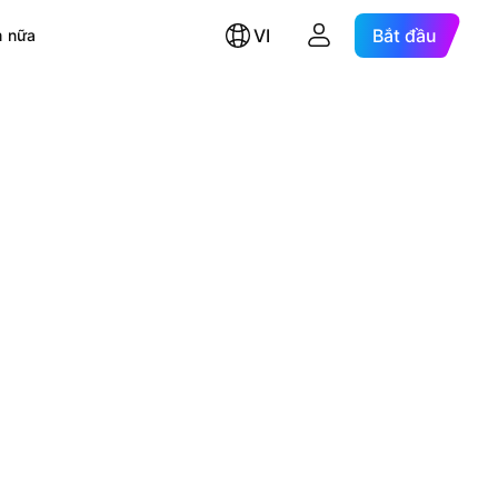
VI
Bắt đầu
 nữa