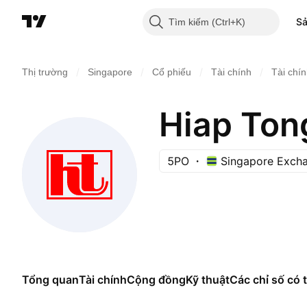
S
Tìm kiếm
/
/
/
/
Thị trường
Singapore
Cổ phiếu
Tài chính
Tài chí
Hiap Ton
5PO
Singapore Exch
Tổng quan
Tài chính
Cộng đồng
Kỹ thuật
Các chỉ số có t