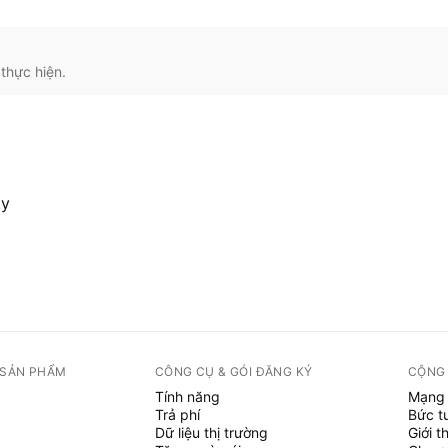
thực hiện.
ty
 SẢN PHẨM
CÔNG CỤ & GÓI ĐĂNG KÝ
CỘNG
Tính năng
Mạng 
Trả phí
Bức t
Dữ liệu thị trường
Giới t