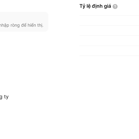
Tỷ lệ định
giá
nhập ròng để hiển thị.
g ty