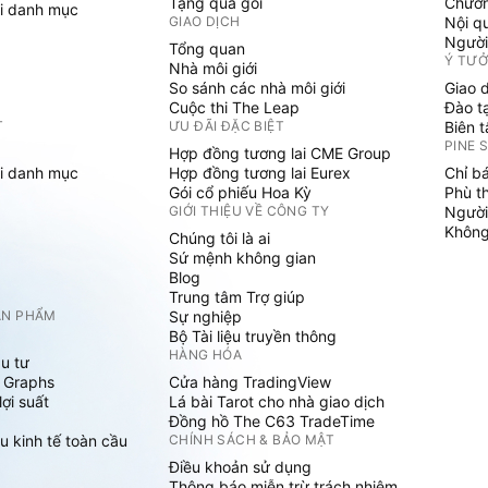
Tặng quà gói
Chươn
i danh mục
GIAO DỊCH
Nội q
Người
Tổng quan
Ý TƯ
Nhà môi giới
So sánh các nhà môi giới
Giao 
Cuộc thi The Leap
Đào t
T
ƯU ĐÃI ĐẶC BIỆT
Biên 
PINE 
Hợp đồng tương lai CME Group
i danh mục
Hợp đồng tương lai Eurex
Chỉ b
Gói cổ phiếu Hoa Kỳ
Phù t
GIỚI THIỆU VỀ CÔNG TY
Người
Không 
Chúng tôi là ai
Sứ mệnh không gian
Blog
Trung tâm Trợ giúp
ẢN PHẨM
Sự nghiệp
Bộ Tài liệu truyền thông
HÀNG HÓA
u tư
 Graphs
Cửa hàng TradingView
ợi suất
Lá bài Tarot cho nhà giao dịch
Đồng hồ The C63 TradeTime
u kinh tế toàn cầu
CHÍNH SÁCH & BẢO MẬT
Điều khoản sử dụng
Thông báo miễn trừ trách nhiệm