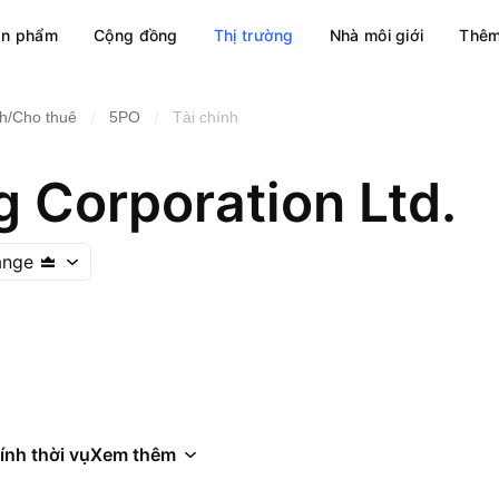
ản phẩm
Cộng đồng
Thị trường
Nhà môi giới
Thêm
/
/
nh/Cho thuê
5PO
Tài chính
g Corporation Ltd.
ange
ính thời vụ
Xem thêm