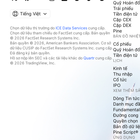
Quỹ Hoán đổ
Trái phiếu
Tiếng Việt
Tiền điện tử
Cặp CEX
Cặp DEX
Chọn dữ liệu thị trường do
ICE Data Services
cung cấp.
Pine
Chọn dữ liệu tham chiếu do FactSet cung cấp. Bản quyền
BẢN ĐỒ NHIỆ
© 2026 FactSet Research Systems Inc.
Bản quyền © 2026, American Bankers Association. Cơ sở
Cổ phiếu
dữ liệu CUSIP do FactSet Research Systems Inc. cung cấp.
Quỹ Hoán đổ
Đã đăng ký bản quyền.
Tiền điện tử
Hồ sơ nộp lên SEC và các tài liệu khác do
Quartr
cung cấp.
LỊCH
© 2026 TradingView, Inc.
Kinh tế
Thu nhập
Cổ tức
IPO
XEM THÊM S
Dòng Tin tức
Danh mục đầ
Fundamental
Đường cong l
Quyền chọn
Bản đồ dữ liệ
Pine Script®
ỨNG DỤNG