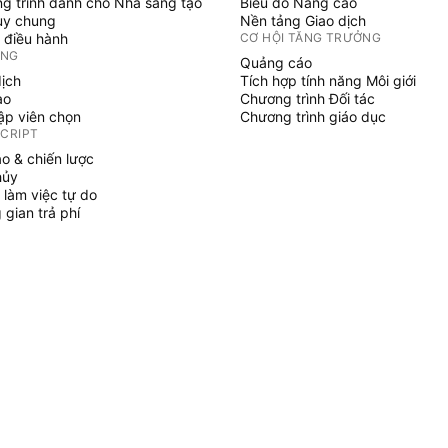
g trình dành cho Nhà sáng tạo
Biểu đồ Nâng cao
uy chung
Nền tảng Giao dịch
 điều hành
CƠ HỘI TĂNG TRƯỞNG
ỞNG
Quảng cáo
dịch
Tích hợp tính năng Môi giới
ạo
Chương trình Đối tác
tập viên chọn
Chương trình giáo dục
SCRIPT
áo & chiến lược
hủy
 làm việc tự do
gian trả phí