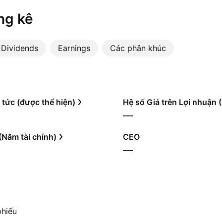
ng kê
Dividends
Earnings
Các phân khúc
 tức (được thể hiện)
Hệ số Giá trên Lợi nhuận
—
(Năm tài chính)
CEO
—
phiếu