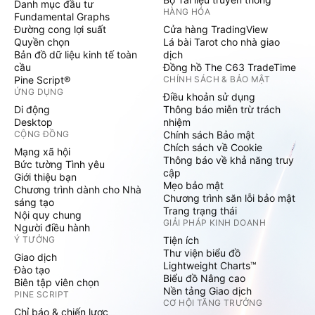
Danh mục đầu tư
HÀNG HÓA
Fundamental Graphs
Đường cong lợi suất
Cửa hàng TradingView
Quyền chọn
Lá bài Tarot cho nhà giao
Bản đồ dữ liệu kinh tế toàn
dịch
cầu
Đồng hồ The C63 TradeTime
Pine Script®
CHÍNH SÁCH & BẢO MẬT
ỨNG DỤNG
Điều khoản sử dụng
Di động
Thông báo miễn trừ trách
Desktop
nhiệm
CỘNG ĐỒNG
Chính sách Bảo mật
Chích sách về Cookie
Mạng xã hội
Thông báo về khả năng truy
Bức tường Tình yêu
cập
Giới thiệu bạn
Mẹo bảo mật
Chương trình dành cho Nhà
Chương trình săn lỗi bảo mật
sáng tạo
Trang trạng thái
Nội quy chung
GIẢI PHÁP KINH DOANH
Người điều hành
Ý TƯỞNG
Tiện ích
Thư viện biểu đồ
Giao dịch
Lightweight Charts™
Đào tạo
Biểu đồ Nâng cao
Biên tập viên chọn
Nền tảng Giao dịch
PINE SCRIPT
CƠ HỘI TĂNG TRƯỞNG
Chỉ báo & chiến lược