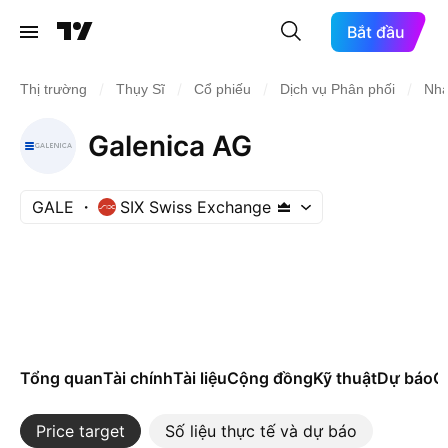
Bắt đầu
/
/
/
/
Thị trường
Thụy Sĩ
Cổ phiếu
Dịch vụ Phân phối
Nhà
Galenica AG
GALE
SIX Swiss Exchange
Tổng quan
Tài chính
Tài liệu
Cộng đồng
Kỹ thuật
Dự báo
Cá
Price target
Số liệu thực tế và dự báo