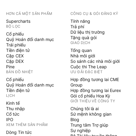
HƠN CẢ MỘT SẢN PHẨM
CÔNG CỤ & GÓI ĐĂNG KÝ
Supercharts
Tính năng
BỘ LỌC
Trả phí
Dữ liệu thị trường
Cổ phiếu
Tặng quà gói
Quỹ Hoán đổi danh mục
GIAO DỊCH
Trái phiếu
Tiền điện tử
Tổng quan
Cặp CEX
Nhà môi giới
Cặp DEX
So sánh các nhà môi giới
Pine
Cuộc thi The Leap
BẢN ĐỒ NHIỆT
ƯU ĐÃI ĐẶC BIỆT
Cổ phiếu
Hợp đồng tương lai CME
Quỹ Hoán đổi danh mục
Group
Tiền điện tử
Hợp đồng tương lai Eurex
LỊCH
Gói cổ phiếu Hoa Kỳ
GIỚI THIỆU VỀ CÔNG TY
Kinh tế
Thu nhập
Chúng tôi là ai
Cổ tức
Sứ mệnh không gian
IPO
Blog
XEM THÊM SẢN PHẨM
Trung tâm Trợ giúp
Sự nghiệp
Dòng Tin tức
Bộ Tài liệu truyền thông