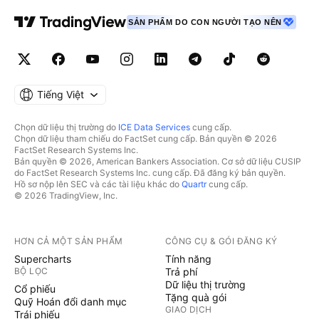
SẢN PHẨM DO CON NGƯỜI TẠO NÊN
Tiếng Việt
Chọn dữ liệu thị trường do
ICE Data Services
cung cấp.
Chọn dữ liệu tham chiếu do FactSet cung cấp. Bản quyền © 2026
FactSet Research Systems Inc.
Bản quyền © 2026, American Bankers Association. Cơ sở dữ liệu CUSIP
do FactSet Research Systems Inc. cung cấp. Đã đăng ký bản quyền.
Hồ sơ nộp lên SEC và các tài liệu khác do
Quartr
cung cấp.
© 2026 TradingView, Inc.
HƠN CẢ MỘT SẢN PHẨM
CÔNG CỤ & GÓI ĐĂNG KÝ
Supercharts
Tính năng
BỘ LỌC
Trả phí
Dữ liệu thị trường
Cổ phiếu
Tặng quà gói
Quỹ Hoán đổi danh mục
GIAO DỊCH
Trái phiếu