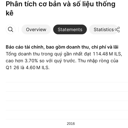
Phân tích cơ bản và số liệu thống
kê
Overview
Statements
Statistics
D
More
Báo cáo tài chính, bao gồm doanh thu, chi phí và lãi
Tổng doanh thu trong quý gần nhất đạt ‪114.48 M‬ ILS,
cao hơn 3.70% so với quý trước. Thu nhập ròng của
Q1 26 là ‪4.60 M‬ ILS.
2016