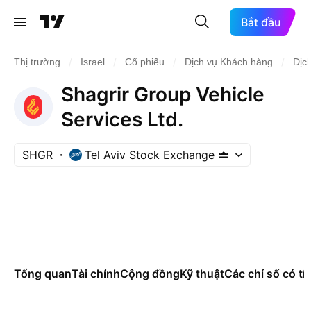
Bắt đầu
/
/
/
/
Thị trường
Israel
Cổ phiếu
Dịch vụ Khách hàng
Dịc
Shagrir Group Vehicle
Services Ltd.
SHGR
Tel Aviv Stock Exchange
Tổng quan
Tài chính
Cộng đồng
Kỹ thuật
Các chỉ số có tí