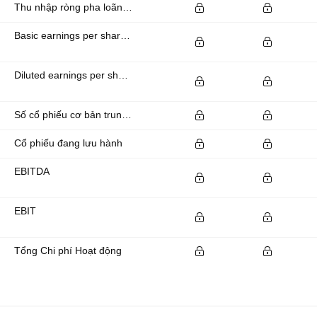
Thu nhập ròng pha loãng có sẵn cho các cổ đông phổ thông
Basic earnings per share (basic EPS)
Diluted earnings per share (diluted EPS)
Số cổ phiếu cơ bản trung bình đang lưu hành
Cổ phiếu đang lưu hành
EBITDA
EBIT
Tổng Chi phí Hoạt động