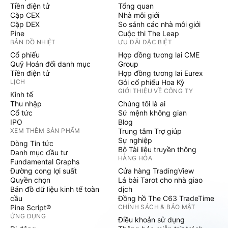
Tiền điện tử
Tổng quan
Cặp CEX
Nhà môi giới
Cặp DEX
So sánh các nhà môi giới
Pine
Cuộc thi The Leap
BẢN ĐỒ NHIỆT
ƯU ĐÃI ĐẶC BIỆT
Cổ phiếu
Hợp đồng tương lai CME
Quỹ Hoán đổi danh mục
Group
Tiền điện tử
Hợp đồng tương lai Eurex
LỊCH
Gói cổ phiếu Hoa Kỳ
GIỚI THIỆU VỀ CÔNG TY
Kinh tế
Thu nhập
Chúng tôi là ai
Cổ tức
Sứ mệnh không gian
IPO
Blog
XEM THÊM SẢN PHẨM
Trung tâm Trợ giúp
Sự nghiệp
Dòng Tin tức
Bộ Tài liệu truyền thông
Danh mục đầu tư
HÀNG HÓA
Fundamental Graphs
Đường cong lợi suất
Cửa hàng TradingView
Quyền chọn
Lá bài Tarot cho nhà giao
Bản đồ dữ liệu kinh tế toàn
dịch
cầu
Đồng hồ The C63 TradeTime
Pine Script®
CHÍNH SÁCH & BẢO MẬT
ỨNG DỤNG
Điều khoản sử dụng