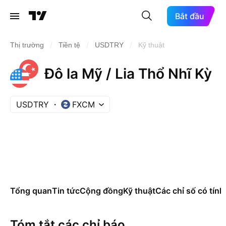
Bắt đầu
/
/
/
Thị trường
Tiền tệ
USDTRY
Kỹ thuật
Đô la Mỹ / Lia Thổ Nhĩ Kỳ
USDTRY
FXCM
Tổng quan
Tin tức
Cộng đồng
Kỹ thuật
Các chỉ số có tính
Tóm tắt các chỉ báo