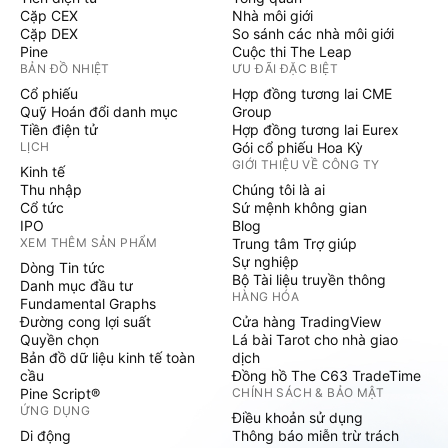
Cặp CEX
Nhà môi giới
Cặp DEX
So sánh các nhà môi giới
Pine
Cuộc thi The Leap
BẢN ĐỒ NHIỆT
ƯU ĐÃI ĐẶC BIỆT
Cổ phiếu
Hợp đồng tương lai CME
Quỹ Hoán đổi danh mục
Group
Tiền điện tử
Hợp đồng tương lai Eurex
LỊCH
Gói cổ phiếu Hoa Kỳ
GIỚI THIỆU VỀ CÔNG TY
Kinh tế
Thu nhập
Chúng tôi là ai
Cổ tức
Sứ mệnh không gian
IPO
Blog
XEM THÊM SẢN PHẨM
Trung tâm Trợ giúp
Sự nghiệp
Dòng Tin tức
Bộ Tài liệu truyền thông
Danh mục đầu tư
HÀNG HÓA
Fundamental Graphs
Đường cong lợi suất
Cửa hàng TradingView
Quyền chọn
Lá bài Tarot cho nhà giao
Bản đồ dữ liệu kinh tế toàn
dịch
cầu
Đồng hồ The C63 TradeTime
Pine Script®
CHÍNH SÁCH & BẢO MẬT
ỨNG DỤNG
Điều khoản sử dụng
Di động
Thông báo miễn trừ trách