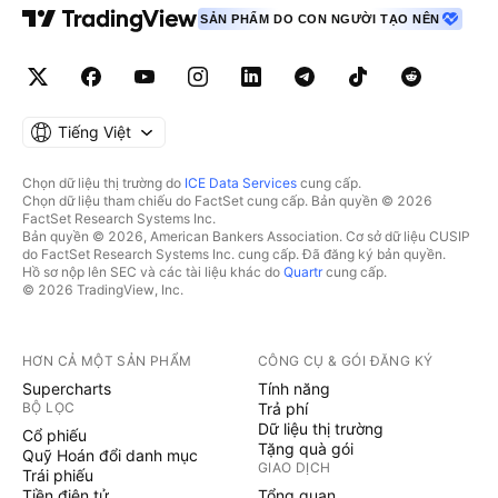
SẢN PHẨM DO CON NGƯỜI TẠO NÊN
Tiếng Việt
Chọn dữ liệu thị trường do
ICE Data Services
cung cấp.
Chọn dữ liệu tham chiếu do FactSet cung cấp. Bản quyền © 2026
FactSet Research Systems Inc.
Bản quyền © 2026, American Bankers Association. Cơ sở dữ liệu CUSIP
do FactSet Research Systems Inc. cung cấp. Đã đăng ký bản quyền.
Hồ sơ nộp lên SEC và các tài liệu khác do
Quartr
cung cấp.
© 2026 TradingView, Inc.
HƠN CẢ MỘT SẢN PHẨM
CÔNG CỤ & GÓI ĐĂNG KÝ
Supercharts
Tính năng
BỘ LỌC
Trả phí
Dữ liệu thị trường
Cổ phiếu
Tặng quà gói
Quỹ Hoán đổi danh mục
GIAO DỊCH
Trái phiếu
Tiền điện tử
Tổng quan