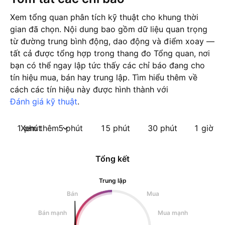
Xem tổng quan phân tích kỹ thuật cho khung thời
gian đã chọn. Nội dung bao gồm dữ liệu quan trọng
từ đường trung bình động, dao động và điểm xoay —
tất cả được tổng hợp trong thang đo Tổng quan, nơi
bạn có thể ngay lập tức thấy các chỉ báo đang cho
tín hiệu mua, bán hay trung lập. Tìm hiểu thêm về
cách các tín hiệu này được hình thành với
Đánh giá kỹ thuật
.
1 phút
Xem thêm
5 phút
15 phút
30 phút
1 giờ
Tổng kết
Trung lập
Bán
Mua
Bán mạnh
Mua mạnh