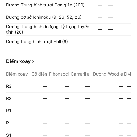
Đường Trung bình trượt Đơn giản (200)
—
—
Đường cơ sở Ichimoku (9, 26, 52, 26)
—
—
Đường Trung bình di động Tỷ trọng tuyến
—
—
tính (20)
Đường trung bình trượt Hull (9)
—
—
Điểm xoay
Điểm xoay
Cổ điển
Fibonacci
Camarilla
Đường Woodie
DM
R3
—
—
—
—
—
R2
—
—
—
—
—
R1
—
—
—
—
—
P
—
—
—
—
—
S1
—
—
—
—
—