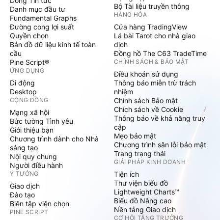
Dòng Tin tức
Bộ Tài liệu truyền thông
Danh mục đầu tư
HÀNG HÓA
Fundamental Graphs
Đường cong lợi suất
Cửa hàng TradingView
Quyền chọn
Lá bài Tarot cho nhà giao
Bản đồ dữ liệu kinh tế toàn
dịch
cầu
Đồng hồ The C63 TradeTime
Pine Script®
CHÍNH SÁCH & BẢO MẬT
ỨNG DỤNG
Điều khoản sử dụng
Di động
Thông báo miễn trừ trách
Desktop
nhiệm
CỘNG ĐỒNG
Chính sách Bảo mật
Chích sách về Cookie
Mạng xã hội
Thông báo về khả năng truy
Bức tường Tình yêu
cập
Giới thiệu bạn
Mẹo bảo mật
Chương trình dành cho Nhà
Chương trình săn lỗi bảo mật
sáng tạo
Trang trạng thái
Nội quy chung
GIẢI PHÁP KINH DOANH
Người điều hành
Ý TƯỞNG
Tiện ích
Thư viện biểu đồ
Giao dịch
Lightweight Charts™
Đào tạo
Biểu đồ Nâng cao
Biên tập viên chọn
Nền tảng Giao dịch
PINE SCRIPT
CƠ HỘI TĂNG TRƯỞNG