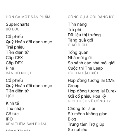
HƠN CẢ MỘT SẢN PHẨM
CÔNG CỤ & GÓI ĐĂNG KÝ
Supercharts
Tính năng
BỘ LỌC
Trả phí
Dữ liệu thị trường
Cổ phiếu
Tặng quà gói
Quỹ Hoán đổi danh mục
GIAO DỊCH
Trái phiếu
Tiền điện tử
Tổng quan
Cặp CEX
Nhà môi giới
Cặp DEX
So sánh các nhà môi giới
Pine
Cuộc thi The Leap
BẢN ĐỒ NHIỆT
ƯU ĐÃI ĐẶC BIỆT
Cổ phiếu
Hợp đồng tương lai CME
Quỹ Hoán đổi danh mục
Group
Tiền điện tử
Hợp đồng tương lai Eurex
LỊCH
Gói cổ phiếu Hoa Kỳ
GIỚI THIỆU VỀ CÔNG TY
Kinh tế
Thu nhập
Chúng tôi là ai
Cổ tức
Sứ mệnh không gian
IPO
Blog
XEM THÊM SẢN PHẨM
Trung tâm Trợ giúp
Sự nghiệp