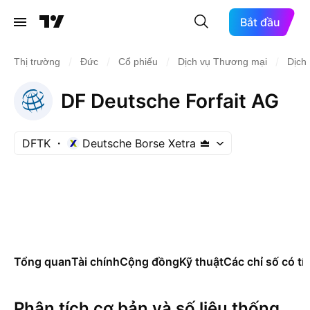
Bắt đầu
/
/
/
/
Thị trường
Đức
Cổ phiếu
Dịch vụ Thương mại
Dịch
DF Deutsche Forfait AG
DFTK
Deutsche Borse Xetra
Tổng quan
Tài chính
Cộng đồng
Kỹ thuật
Các chỉ số có tí
Phân tích cơ bản và số liệu thống