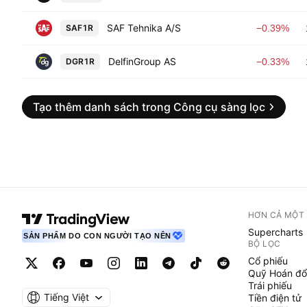
SAF Tehnika A/S
SAF1R
−0.39%
DelfinGroup AS
DGR1R
−0.33%
Tạo thêm danh sách trong Công cụ sàng lọc
HƠN CẢ MỘT
Supercharts
SẢN PHẨM DO CON NGƯỜI TẠO NÊN
BỘ LỌC
Cổ phiếu
Quỹ Hoán đổ
Trái phiếu
Tiếng Việt
Tiền điện tử