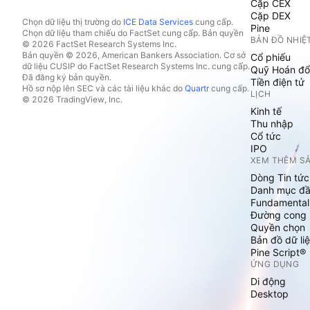
Cặp CEX
Cặp DEX
Chọn dữ liệu thị trường do
ICE Data Services
cung cấp.
Pine
Chọn dữ liệu tham chiếu do FactSet cung cấp. Bản quyền
BẢN ĐỒ NHIỆ
© 2026 FactSet Research Systems Inc.
Bản quyền © 2026, American Bankers Association. Cơ sở
Cổ phiếu
dữ liệu CUSIP do FactSet Research Systems Inc. cung cấp.
Quỹ Hoán đổ
Đã đăng ký bản quyền.
Tiền điện tử
Hồ sơ nộp lên SEC và các tài liệu khác do
Quartr
cung cấp.
LỊCH
© 2026 TradingView, Inc.
Kinh tế
Thu nhập
Cổ tức
IPO
XEM THÊM S
Dòng Tin tức
Danh mục đầ
Fundamental
Đường cong l
Quyền chọn
Bản đồ dữ liệ
Pine Script®
ỨNG DỤNG
Di động
Desktop