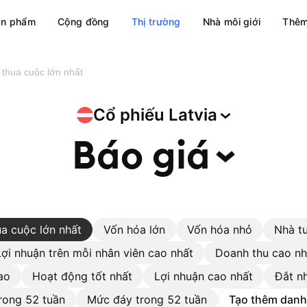
ản phẩm
Cộng đồng
Thị trường
Nhà môi giới
Thêm
 thua cuộc lớn nhất
Cổ phiếu
Latvia
Báo
giá
a cuộc lớn nhất
Vốn hóa lớn
Vốn hóa nhỏ
Nhà t
Lợi nhuận trên mỗi nhân viên cao nhất
Doanh thu cao nh
ao
Hoạt động tốt nhất
Lợi nhuận cao nhất
Đắt n
rong 52 tuần
Mức đáy trong 52 tuần
Tạo thêm danh