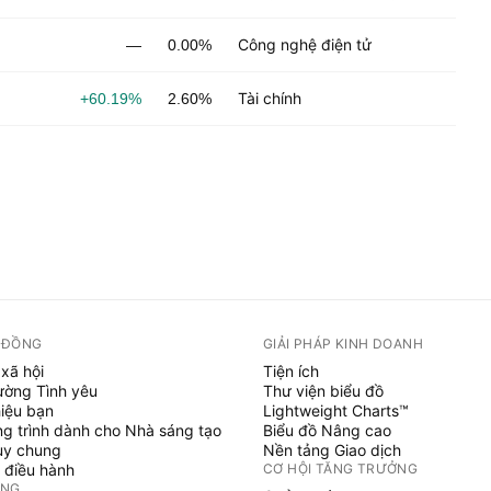
Công nghệ điện tử
—
0.00%
Tài chính
+60.19%
2.60%
 ĐỒNG
GIẢI PHÁP KINH DOANH
xã hội
Tiện ích
ường Tình yêu
Thư viện biểu đồ
hiệu bạn
Lightweight Charts™
g trình dành cho Nhà sáng tạo
Biểu đồ Nâng cao
uy chung
Nền tảng Giao dịch
 điều hành
CƠ HỘI TĂNG TRƯỞNG
ỞNG