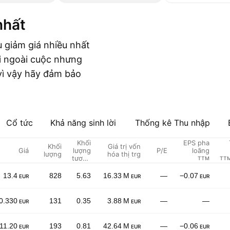
nhất
u giảm giá nhiều nhất
ời ngoài cuộc nhưng
 vì vậy hãy đảm bảo
Cổ tức
Khả năng sinh lời
Thống kê Thu nhập
Khối
EPS pha
Khối
Giá trị vốn
Giá
lượng
P/E
loãng
lượng
hóa thị trg
tương
TTM
TTM
đối
13.4
828
5.63
16.33 M
—
−0.07
EUR
EUR
EUR
0.330
131
0.35
3.88 M
—
—
EUR
EUR
11.20
193
0.81
42.64 M
—
−0.06
EUR
EUR
EUR