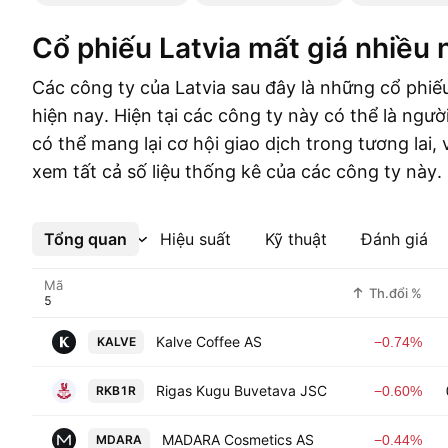
Cổ phiếu Latvia mất giá nhiều 
Các công ty của Latvia sau đây là những cổ phiế
hiện nay. Hiện tại các công ty này có thể là ngư
có thể mang lại cơ hội giao dịch trong tương lai,
xem tất cả số liệu thống kê của các công ty này.
Tổng quan
Xem thêm
Hiệu suất
Kỹ thuật
Đánh giá
Mã
Th.đổi %
Kalve Coffee AS
KALVE
−0.74%
Rigas Kugu Buvetava JSC
RKB1R
−0.60%
MADARA Cosmetics AS
MDARA
−0.44%