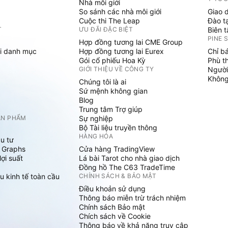
Nhà môi giới
So sánh các nhà môi giới
Giao 
Cuộc thi The Leap
Đào t
T
ƯU ĐÃI ĐẶC BIỆT
Biên 
PINE 
Hợp đồng tương lai CME Group
i danh mục
Hợp đồng tương lai Eurex
Chỉ b
Gói cổ phiếu Hoa Kỳ
Phù t
GIỚI THIỆU VỀ CÔNG TY
Người
Không 
Chúng tôi là ai
Sứ mệnh không gian
Blog
Trung tâm Trợ giúp
ẢN PHẨM
Sự nghiệp
Bộ Tài liệu truyền thông
HÀNG HÓA
u tư
 Graphs
Cửa hàng TradingView
ợi suất
Lá bài Tarot cho nhà giao dịch
Đồng hồ The C63 TradeTime
u kinh tế toàn cầu
CHÍNH SÁCH & BẢO MẬT
Điều khoản sử dụng
Thông báo miễn trừ trách nhiệm
Chính sách Bảo mật
Chích sách về Cookie
Thông báo về khả năng truy cập