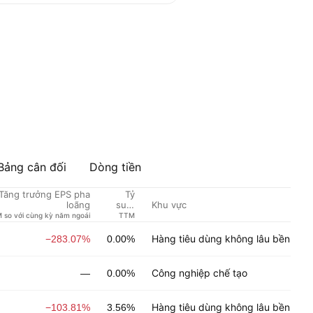
Bảng cân đối
Dòng tiền
Tăng trưởng EPS pha
Tỷ
Đ
Khu vực
loãng
suất
t
cổ
 so với cùng kỳ năm ngoái
TTM
tức %
Hàng tiêu dùng không lâu bền
−283.07%
0.00%
Công nghiệp chế tạo
—
0.00%
Hàng tiêu dùng không lâu bền
−103.81%
3.56%