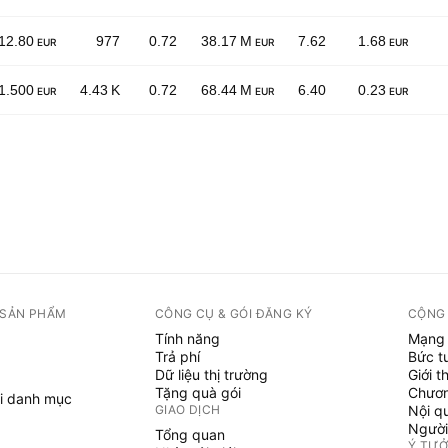
12.80
977
0.72
38.17 M
7.62
1.68
EUR
EUR
EUR
1.500
4.43 K
0.72
68.44 M
6.40
0.23
EUR
EUR
EUR
 SẢN PHẨM
CÔNG CỤ & GÓI ĐĂNG KÝ
CỘNG
Tính năng
Mạng 
Trả phí
Bức t
Dữ liệu thị trường
Giới t
Tặng quà gói
Chươn
i danh mục
GIAO DỊCH
Nội q
Người
Tổng quan
Ý TƯ