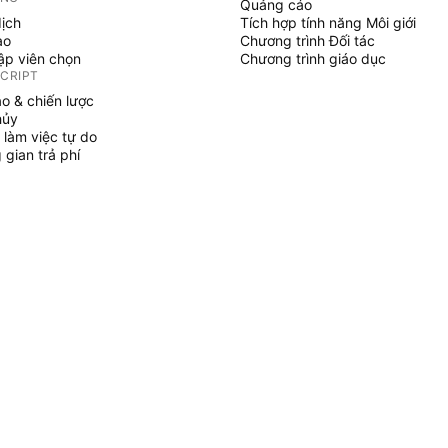
Quảng cáo
dịch
Tích hợp tính năng Môi giới
ạo
Chương trình Đối tác
tập viên chọn
Chương trình giáo dục
SCRIPT
áo & chiến lược
hủy
 làm việc tự do
gian trả phí