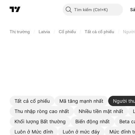
S
Tìm kiếm
/
/
/
/
Thị trường
Latvia
Cổ phiếu
Tất cả cổ phiếu
Người
Tất cả cổ phiếu
Mã tăng mạnh nhất
Người thu
Thu nhập ròng cao nhất
Nhiều tiền mặt nhất
Khối lượng Bất thường
Biến động nhất
Beta c
Luôn ở Mức đỉnh
Luôn ở mức đáy
Mức đỉnh t