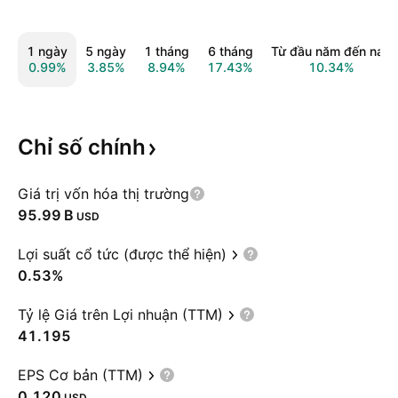
1 ngày
5 ngày
1 tháng
6 tháng
Từ đầu năm đến nay
0.99%
3.85%
8.94%
17.43%
10.34%
Chỉ số
chính
Giá trị vốn hóa thị trường
‪95.99 B‬
USD
Lợi suất cổ tức (được thể hiện)
0.53%
Tỷ lệ Giá trên Lợi nhuận (TTM)
41.195
EPS Cơ bản (TTM)
0.120
USD