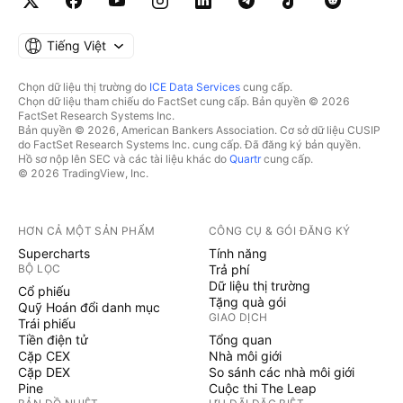
Tiếng Việt
Chọn dữ liệu thị trường do
ICE Data Services
cung cấp.
Chọn dữ liệu tham chiếu do FactSet cung cấp. Bản quyền © 2026
FactSet Research Systems Inc.
Bản quyền © 2026, American Bankers Association. Cơ sở dữ liệu CUSIP
do FactSet Research Systems Inc. cung cấp. Đã đăng ký bản quyền.
Hồ sơ nộp lên SEC và các tài liệu khác do
Quartr
cung cấp.
© 2026 TradingView, Inc.
HƠN CẢ MỘT SẢN PHẨM
CÔNG CỤ & GÓI ĐĂNG KÝ
Supercharts
Tính năng
BỘ LỌC
Trả phí
Dữ liệu thị trường
Cổ phiếu
Tặng quà gói
Quỹ Hoán đổi danh mục
GIAO DỊCH
Trái phiếu
Tiền điện tử
Tổng quan
Cặp CEX
Nhà môi giới
Cặp DEX
So sánh các nhà môi giới
Pine
Cuộc thi The Leap