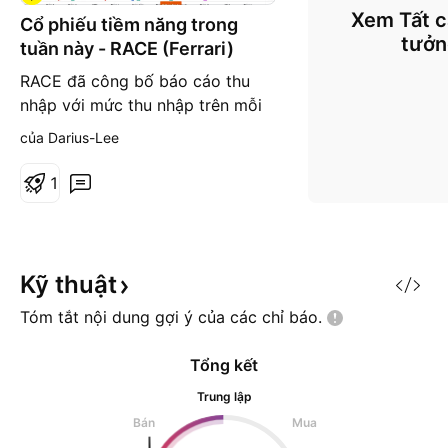
Xem Tất c
Cổ phiếu tiềm năng trong
tưở
tuần này - RACE (Ferrari)
RACE đã công bố báo cáo thu
nhập với mức thu nhập trên mỗi
cổ phiếu (EPS) được công bố là
của Darius-Lee
1.32 tăng 0.2 so với kỳ trước là
1.3 và tăng 0.06% so với dự báo.
1
Vùng hỗ trợ cần lưu ý là 200.68
Vùng kháng cự tiếp theo là
220.75. Chiến lược tham khảo :
Mua tại vùng hỗ trợ phía dưới
Kỹ
thuật
200$ Stop loss : 193.5
Tóm tắt nội dung gợi ý của các chỉ
báo.
Tổng kết
Trung lập
Bán
Mua