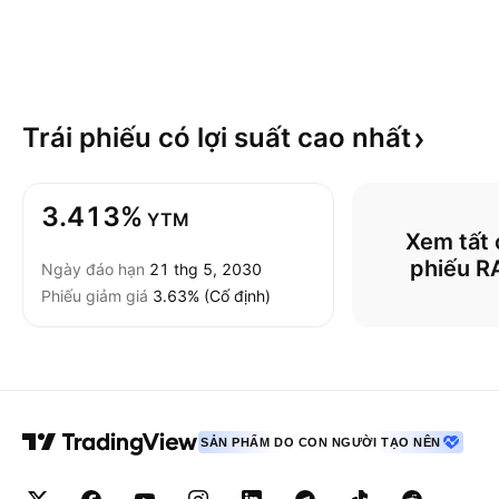
Trái phiếu có lợi suất cao
nhất
3.413%
YTM
Xem tất c
phiếu R
Ngày đáo hạn
21 thg 5, 2030
Phiếu giảm giá
3.63% (Cố định)
SẢN PHẨM DO CON NGƯỜI TẠO NÊN