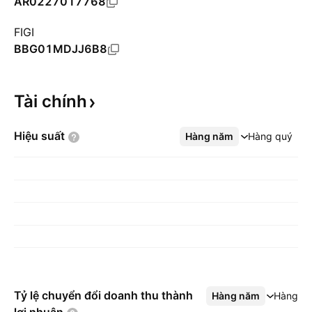
AR0227017768
FIGI
BBG01MDJJ6B8
Tài
chính
Hiệu
suất
Hàng năm
Xem thêm
Hàng quý
Tỷ lệ chuyển đổi doanh thu thành
Hàng năm
Xem thêm
Hàng q