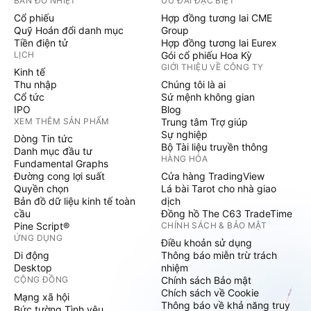
BẢN ĐỒ NHIỆT
ƯU ĐÃI ĐẶC BIỆT
Cổ phiếu
Hợp đồng tương lai CME
Quỹ Hoán đổi danh mục
Group
Tiền điện tử
Hợp đồng tương lai Eurex
LỊCH
Gói cổ phiếu Hoa Kỳ
GIỚI THIỆU VỀ CÔNG TY
Kinh tế
Thu nhập
Chúng tôi là ai
Cổ tức
Sứ mệnh không gian
IPO
Blog
XEM THÊM SẢN PHẨM
Trung tâm Trợ giúp
Sự nghiệp
Dòng Tin tức
Bộ Tài liệu truyền thông
Danh mục đầu tư
HÀNG HÓA
Fundamental Graphs
Đường cong lợi suất
Cửa hàng TradingView
Quyền chọn
Lá bài Tarot cho nhà giao
Bản đồ dữ liệu kinh tế toàn
dịch
cầu
Đồng hồ The C63 TradeTime
Pine Script®
CHÍNH SÁCH & BẢO MẬT
ỨNG DỤNG
Điều khoản sử dụng
Di động
Thông báo miễn trừ trách
Desktop
nhiệm
CỘNG ĐỒNG
Chính sách Bảo mật
Chích sách về Cookie
Mạng xã hội
Thông báo về khả năng truy
Bức tường Tình yêu