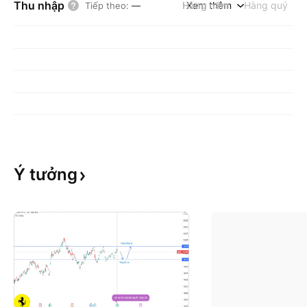
Thu nhập
Hàng năm
Xem thêm
Hàng quý
Tiếp theo
:
—
Ý
tưởng