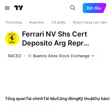
Bắt đầu
/
/
/
/
Thị trường
Argentina
Cổ phiếu
Khách hàng Lâu năm
Ferrari NV Shs Cert
Deposito Arg Repr
0.0120481927 Shs
RACED
Buenos Aires Stock Exchange
Tổng quan
Tài chính
Tài liệu
Cộng đồng
Kỹ thuật
Dự báo
Cá