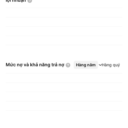
lợi
nhuận
Mức nợ và khả năng trả
nợ
Hàng năm
Xem thêm
Hàng quý