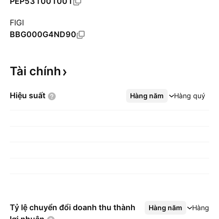
PEP531001001
FIGI
BBG000G4ND90
Tài
chính
Hiệu
suất
Hàng năm
Xem thêm
Hàng quý
Tỷ lệ chuyển đổi doanh thu thành
Hàng năm
Xem thêm
Hàng q