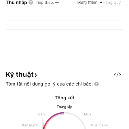
Thu nhập
Hàng năm
Xem thêm
Hàng quý
Tiếp theo
:
—
Kỹ
thuật
Tóm tắt nội dung gợi ý của các chỉ
báo.
Tổng kết
Trung lập
Bán
Mua
Bán mạnh
Mua mạnh