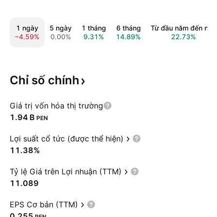
1 ngày
5 ngày
1 tháng
6 tháng
Từ đầu năm đến nay
−4.59%
0.00%
9.31%
14.89%
22.73%
Chỉ số
chính
Giá trị vốn hóa thị trường
‪1.94 B‬
PEN
Lợi suất cổ tức (được thể hiện)
11.38%
Tỷ lệ Giá trên Lợi nhuận (TTM)
11.089
EPS Cơ bản (TTM)
0.255
PEN