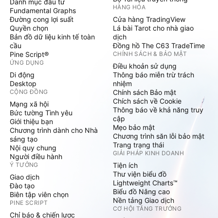
Danh mục đầu tư
HÀNG HÓA
Fundamental Graphs
Đường cong lợi suất
Cửa hàng TradingView
Quyền chọn
Lá bài Tarot cho nhà giao
Bản đồ dữ liệu kinh tế toàn
dịch
cầu
Đồng hồ The C63 TradeTime
Pine Script®
CHÍNH SÁCH & BẢO MẬT
ỨNG DỤNG
Điều khoản sử dụng
Di động
Thông báo miễn trừ trách
Desktop
nhiệm
CỘNG ĐỒNG
Chính sách Bảo mật
Chích sách về Cookie
Mạng xã hội
Thông báo về khả năng truy
Bức tường Tình yêu
cập
Giới thiệu bạn
Mẹo bảo mật
Chương trình dành cho Nhà
Chương trình săn lỗi bảo mật
sáng tạo
Trang trạng thái
Nội quy chung
GIẢI PHÁP KINH DOANH
Người điều hành
Ý TƯỞNG
Tiện ích
Thư viện biểu đồ
Giao dịch
Lightweight Charts™
Đào tạo
Biểu đồ Nâng cao
Biên tập viên chọn
Nền tảng Giao dịch
PINE SCRIPT
CƠ HỘI TĂNG TRƯỞNG
Chỉ báo & chiến lược