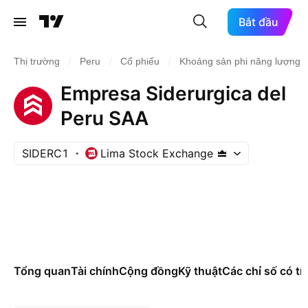
Bắt đầu
/
/
/
Thị trường
Peru
Cổ phiếu
Khoáng sản phi năng lượng
Empresa Siderurgica del
Peru SAA
SIDERC1
Lima Stock Exchange
Tổng quan
Tài chính
Cộng đồng
Kỹ thuật
Các chỉ số có tí