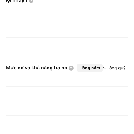
lợi
nhuận
Mức nợ và khả năng trả
nợ
Hàng năm
Xem thêm
Hàng quý