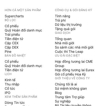
HƠN CẢ MỘT SẢN PHẨM
CÔNG CỤ & GÓI ĐĂNG KÝ
Supercharts
Tính năng
BỘ LỌC
Trả phí
Dữ liệu thị trường
Cổ phiếu
Tặng quà gói
Quỹ Hoán đổi danh mục
GIAO DỊCH
Trái phiếu
Tiền điện tử
Tổng quan
Cặp CEX
Nhà môi giới
Cặp DEX
So sánh các nhà môi giới
Pine
Cuộc thi The Leap
BẢN ĐỒ NHIỆT
ƯU ĐÃI ĐẶC BIỆT
Cổ phiếu
Hợp đồng tương lai CME
Quỹ Hoán đổi danh mục
Group
Tiền điện tử
Hợp đồng tương lai Eurex
LỊCH
Gói cổ phiếu Hoa Kỳ
GIỚI THIỆU VỀ CÔNG TY
Kinh tế
Thu nhập
Chúng tôi là ai
Cổ tức
Sứ mệnh không gian
IPO
Blog
XEM THÊM SẢN PHẨM
Trung tâm Trợ giúp
Sự nghiệp
Dòng Tin tức
Bộ Tài liệu truyền thông