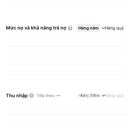
Mức nợ và khả năng trả
nợ
Hàng năm
Xem thêm
Hàng quý
Thu nhập
Hàng năm
Xem thêm
Hàng quý
Tiếp theo
:
—