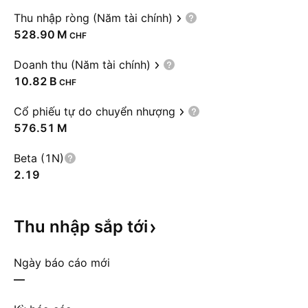
Thu nhập ròng (Năm tài chính)
‪528.90 M‬
CHF
Doanh thu (Năm tài chính)
‪10.82 B‬
CHF
Cổ phiếu tự do chuyển nhượng
‪576.51 M‬
Beta (1N)
2.19
Thu nhập sắp
tới
Ngày báo cáo mới
—