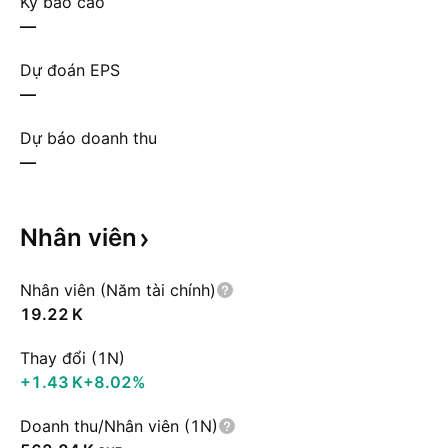
Kỳ báo cáo
—
Dự đoán EPS
—
Dự báo doanh thu
—
Nhân
viên
Nhân viên (Năm tài chính)
‪19.22 K‬
Thay đổi (1N)
‪+1.43 K‬
+8.02%
Doanh thu/Nhân viên (1N)