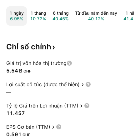
1 ngày
1 tháng
6 tháng
Từ đầu năm đến nay
1 năm
6.95%
10.72%
40.45%
40.12%
41.41%
Chỉ số
chính
Giá trị vốn hóa thị trường
‪5.54 B‬
CHF
Lợi suất cổ tức (được thể hiện)
—
Tỷ lệ Giá trên Lợi nhuận (TTM)
11.457
EPS Cơ bản (TTM)
0.591
CHF