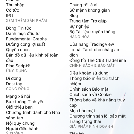
Thu nhập
Chúng tôi là ai
Cổ tức
Sứ mệnh không gian
IPO
Blog
XEM THÊM SẢN PHẨM
Trung tâm Trợ giúp
Sự nghiệp
Dòng Tin tức
Bộ Tài liệu truyền thông
Danh mục đầu tư
HÀNG HÓA
Fundamental Graphs
Đường cong lợi suất
Cửa hàng TradingView
Quyền chọn
Lá bài Tarot cho nhà giao
Bản đồ dữ liệu kinh tế toàn
dịch
cầu
Đồng hồ The C63 TradeTime
Pine Script®
CHÍNH SÁCH & BẢO MẬT
ỨNG DỤNG
Điều khoản sử dụng
Di động
Thông báo miễn trừ trách
Desktop
nhiệm
CỘNG ĐỒNG
Chính sách Bảo mật
Chích sách về Cookie
Mạng xã hội
Thông báo về khả năng truy
Bức tường Tình yêu
cập
Giới thiệu bạn
Mẹo bảo mật
Chương trình dành cho Nhà
Chương trình săn lỗi bảo mật
sáng tạo
Trang trạng thái
Nội quy chung
GIẢI PHÁP KINH DOANH
Người điều hành
Ý TƯỞNG
Tiện ích