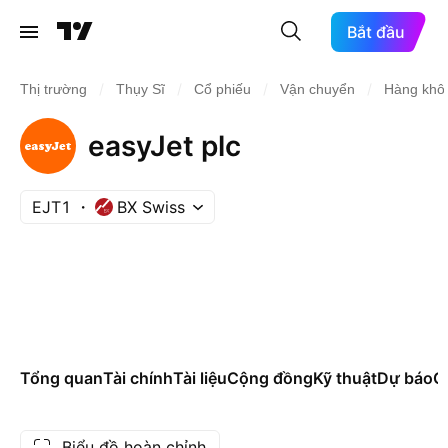
Bắt đầu
/
/
/
/
Thị trường
Thụy Sĩ
Cổ phiếu
Vận chuyển
Hàng khô
easyJet plc
EJT1
BX Swiss
Tổng quan
Tài chính
Tài liệu
Cộng đồng
Kỹ thuật
Dự báo
Cá
Biểu đồ hoàn chỉnh