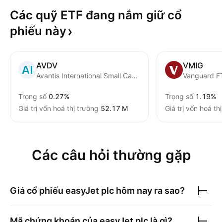
Các quỹ ETF đang nắm giữ cổ
phiếu
này
AVDV
VMIG
Avantis International Small Cap Value ETF
Vanguard F
Trọng số
0.27%
Trọng số
1.19%
Giá trị vốn hoá thị trường
‪52.17 M‬
Giá trị vốn hoá th
Các câu hỏi thường gặp
Giá cổ phiếu
easyJet plc
hôm nay ra sao?
Mã chứng khoán của
easyJet plc
là gì?