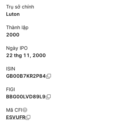
Trụ sở chính
Luton
Thành lập
2000
Ngày IPO
22 thg 11, 2000
ISIN
GB00B7KR2P84
FIGI
BBG00LVD89L9
Mã CFI
ESVUFR