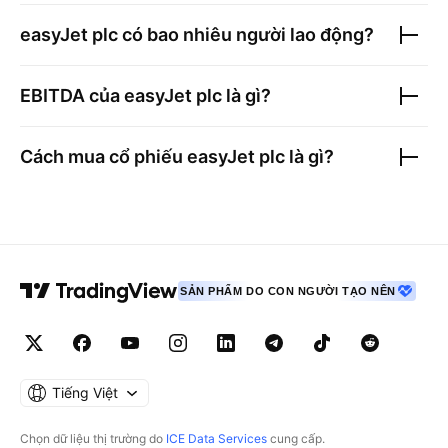
easyJet plc
có bao nhiêu người lao động?
EBITDA của
easyJet plc
là gì?
Cách mua cổ phiếu
easyJet plc
là gì?
SẢN PHẨM DO CON NGƯỜI TẠO NÊN
Tiếng Việt
Chọn dữ liệu thị trường do
ICE Data Services
cung cấp.