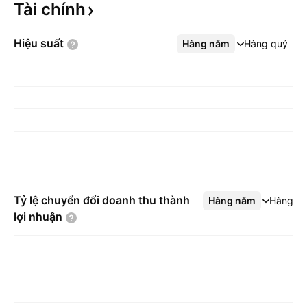
Tài
chính
Hiệu
suất
Hàng năm
Xem thêm
Hàng quý
Tỷ lệ chuyển đổi doanh thu thành
Hàng năm
Xem thêm
Hàng q
lợi
nhuận