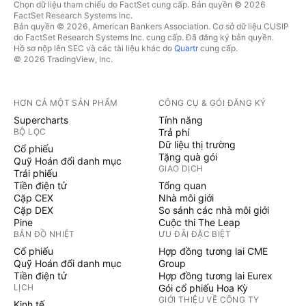
Chọn dữ liệu tham chiếu do FactSet cung cấp. Bản quyền © 2026
FactSet Research Systems Inc.
Bản quyền © 2026, American Bankers Association. Cơ sở dữ liệu CUSIP
do FactSet Research Systems Inc. cung cấp. Đã đăng ký bản quyền.
Hồ sơ nộp lên SEC và các tài liệu khác do
Quartr
cung cấp.
© 2026 TradingView, Inc.
HƠN CẢ MỘT SẢN PHẨM
CÔNG CỤ & GÓI ĐĂNG KÝ
Supercharts
Tính năng
BỘ LỌC
Trả phí
Dữ liệu thị trường
Cổ phiếu
Tặng quà gói
Quỹ Hoán đổi danh mục
GIAO DỊCH
Trái phiếu
Tiền điện tử
Tổng quan
Cặp CEX
Nhà môi giới
Cặp DEX
So sánh các nhà môi giới
Pine
Cuộc thi The Leap
BẢN ĐỒ NHIỆT
ƯU ĐÃI ĐẶC BIỆT
Cổ phiếu
Hợp đồng tương lai CME
Quỹ Hoán đổi danh mục
Group
Tiền điện tử
Hợp đồng tương lai Eurex
LỊCH
Gói cổ phiếu Hoa Kỳ
GIỚI THIỆU VỀ CÔNG TY
Kinh tế