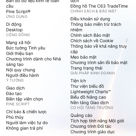
Bản đồ dữ liệu kinh tế toàn
dịch
cầu
Đồng hồ The C63 TradeTime
Pine Script®
CHÍNH SÁCH & BẢO MẬT
ỨNG DỤNG
Điều khoản sử dụng
Di động
Thông báo miễn trừ trách
Desktop
nhiệm
CỘNG ĐỒNG
Chính sách Bảo mật
Chích sách về Cookie
Mạng xã hội
Thông báo về khả năng truy
Bức tường Tình yêu
cập
Giới thiệu bạn
Mẹo bảo mật
Chương trình dành cho Nhà
Chương trình săn lỗi bảo mật
sáng tạo
Trang trạng thái
Nội quy chung
GIẢI PHÁP KINH DOANH
Người điều hành
Ý TƯỞNG
Tiện ích
Thư viện biểu đồ
Giao dịch
Lightweight Charts™
Đào tạo
Biểu đồ Nâng cao
Biên tập viên chọn
Nền tảng Giao dịch
PINE SCRIPT
CƠ HỘI TĂNG TRƯỞNG
Chỉ báo & chiến lược
Quảng cáo
Phù thủy
Tích hợp tính năng Môi giới
Người làm việc tự do
Chương trình Đối tác
Không gian trả phí
Chương trình giáo dục