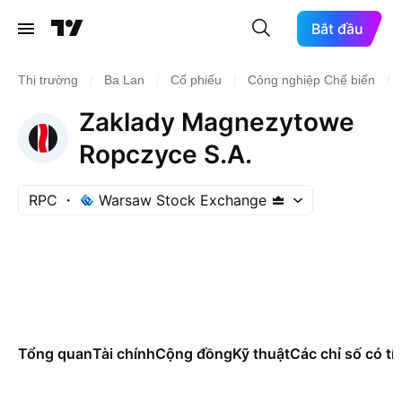
Bắt đầu
/
/
/
/
Thị trường
Ba Lan
Cổ phiếu
Công nghiệp Chế biến
Zaklady Magnezytowe
Ropczyce S.A.
RPC
Warsaw Stock Exchange
Tổng quan
Tài chính
Cộng đồng
Kỹ thuật
Các chỉ số có tí