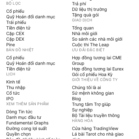
BỘ LỌC
Trả phí
Dữ liệu thị trường
Cổ phiếu
Tặng quà gói
Quỹ Hoán đổi danh mục
GIAO DỊCH
Trái phiếu
Tiền điện tử
Tổng quan
Cặp CEX
Nhà môi giới
Cặp DEX
So sánh các nhà môi giới
Pine
Cuộc thi The Leap
BẢN ĐỒ NHIỆT
ƯU ĐÃI ĐẶC BIỆT
Cổ phiếu
Hợp đồng tương lai CME
Quỹ Hoán đổi danh mục
Group
Tiền điện tử
Hợp đồng tương lai Eurex
LỊCH
Gói cổ phiếu Hoa Kỳ
GIỚI THIỆU VỀ CÔNG TY
Kinh tế
Thu nhập
Chúng tôi là ai
Cổ tức
Sứ mệnh không gian
IPO
Blog
XEM THÊM SẢN PHẨM
Trung tâm Trợ giúp
Sự nghiệp
Dòng Tin tức
Bộ Tài liệu truyền thông
Danh mục đầu tư
HÀNG HÓA
Fundamental Graphs
Đường cong lợi suất
Cửa hàng TradingView
Quyền chọn
Lá bài Tarot cho nhà giao