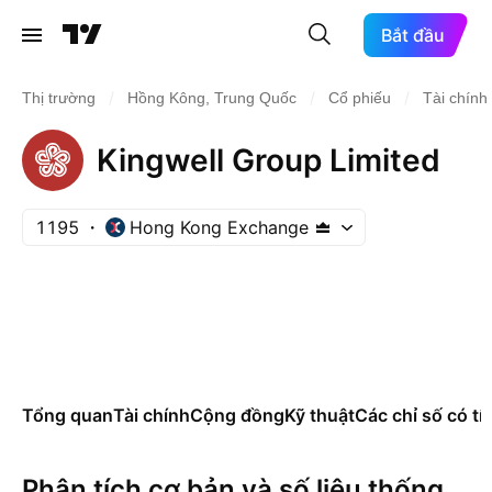
Bắt đầu
/
/
/
Thị trường
Hồng Kông, Trung Quốc
Cổ phiếu
Tài chính
Kingwell Group Limited
1195
Hong Kong Exchange
Tổng quan
Tài chính
Cộng đồng
Kỹ thuật
Các chỉ số có tí
Phân tích cơ bản và số liệu thống