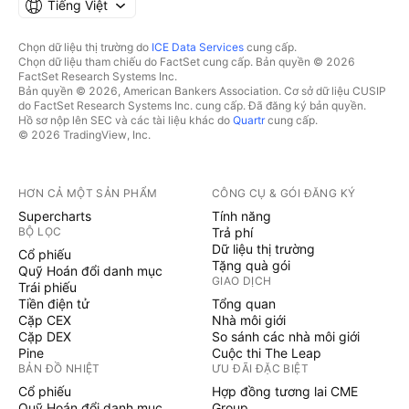
Tiếng Việt
Chọn dữ liệu thị trường do
ICE Data Services
cung cấp.
Chọn dữ liệu tham chiếu do FactSet cung cấp. Bản quyền © 2026
FactSet Research Systems Inc.
Bản quyền © 2026, American Bankers Association. Cơ sở dữ liệu CUSIP
do FactSet Research Systems Inc. cung cấp. Đã đăng ký bản quyền.
Hồ sơ nộp lên SEC và các tài liệu khác do
Quartr
cung cấp.
© 2026 TradingView, Inc.
HƠN CẢ MỘT SẢN PHẨM
CÔNG CỤ & GÓI ĐĂNG KÝ
Supercharts
Tính năng
BỘ LỌC
Trả phí
Dữ liệu thị trường
Cổ phiếu
Tặng quà gói
Quỹ Hoán đổi danh mục
GIAO DỊCH
Trái phiếu
Tiền điện tử
Tổng quan
Cặp CEX
Nhà môi giới
Cặp DEX
So sánh các nhà môi giới
Pine
Cuộc thi The Leap
BẢN ĐỒ NHIỆT
ƯU ĐÃI ĐẶC BIỆT
Cổ phiếu
Hợp đồng tương lai CME
Quỹ Hoán đổi danh mục
Group