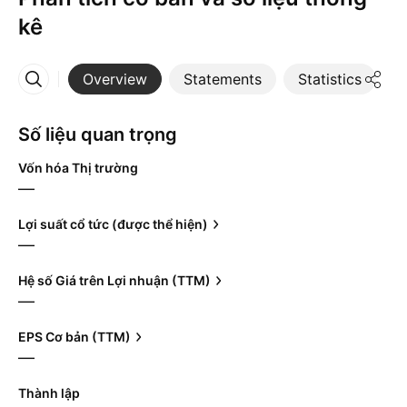
kê
Overview
Statements
Statistics
D
More
Số liệu quan trọng
Vốn hóa Thị trường
—
Lợi suất cổ tức (được thể hiện)
—
Hệ số Giá trên Lợi nhuận (TTM)
—
EPS Cơ bản (TTM)
—
Thành lập