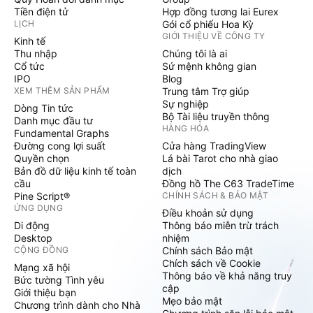
Tiền điện tử
Hợp đồng tương lai Eurex
LỊCH
Gói cổ phiếu Hoa Kỳ
GIỚI THIỆU VỀ CÔNG TY
Kinh tế
Thu nhập
Chúng tôi là ai
Cổ tức
Sứ mệnh không gian
IPO
Blog
XEM THÊM SẢN PHẨM
Trung tâm Trợ giúp
Sự nghiệp
Dòng Tin tức
Bộ Tài liệu truyền thông
Danh mục đầu tư
HÀNG HÓA
Fundamental Graphs
Đường cong lợi suất
Cửa hàng TradingView
Quyền chọn
Lá bài Tarot cho nhà giao
Bản đồ dữ liệu kinh tế toàn
dịch
cầu
Đồng hồ The C63 TradeTime
Pine Script®
CHÍNH SÁCH & BẢO MẬT
ỨNG DỤNG
Điều khoản sử dụng
Di động
Thông báo miễn trừ trách
Desktop
nhiệm
CỘNG ĐỒNG
Chính sách Bảo mật
Chích sách về Cookie
Mạng xã hội
Thông báo về khả năng truy
Bức tường Tình yêu
cập
Giới thiệu bạn
Mẹo bảo mật
Chương trình dành cho Nhà