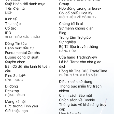
Quỹ Hoán đổi danh mục
Group
Tiền điện tử
Hợp đồng tương lai Eurex
LỊCH
Gói cổ phiếu Hoa Kỳ
GIỚI THIỆU VỀ CÔNG TY
Kinh tế
Thu nhập
Chúng tôi là ai
Cổ tức
Sứ mệnh không gian
IPO
Blog
XEM THÊM SẢN PHẨM
Trung tâm Trợ giúp
Sự nghiệp
Dòng Tin tức
Bộ Tài liệu truyền thông
Danh mục đầu tư
HÀNG HÓA
Fundamental Graphs
Đường cong lợi suất
Cửa hàng TradingView
Quyền chọn
Lá bài Tarot cho nhà giao
Bản đồ dữ liệu kinh tế toàn
dịch
cầu
Đồng hồ The C63 TradeTime
Pine Script®
CHÍNH SÁCH & BẢO MẬT
ỨNG DỤNG
Điều khoản sử dụng
Di động
Thông báo miễn trừ trách
Desktop
nhiệm
CỘNG ĐỒNG
Chính sách Bảo mật
Chích sách về Cookie
Mạng xã hội
Thông báo về khả năng truy
Bức tường Tình yêu
cập
Giới thiệu bạn
Mẹo bảo mật