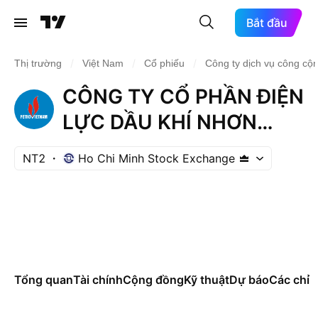
Bắt đầu
/
/
/
Thị trường
Việt Nam
Cổ phiếu
Công ty dịch vụ công cộ
CÔNG TY CỔ PHẦN ĐIỆN
LỰC DẦU KHÍ NHƠN
TRẠCH 2
NT2
Ho Chi Minh Stock Exchange
Tổng quan
Tài chính
Cộng đồng
Kỹ thuật
Dự báo
Các chỉ s