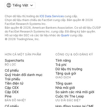
Tiếng Việt
Chọn dữ liệu thị trường do
ICE Data Services
cung cấp.
Chọn dữ liệu tham chiếu do FactSet cung cấp. Bản quyền © 2026
FactSet Research Systems Inc.
Bản quyền © 2026, American Bankers Association. Cơ sở dữ liệu CUSIP
do FactSet Research Systems Inc. cung cấp. Đã đăng ký bản quyền.
Hồ sơ nộp lên SEC và các tài liệu khác do
Quartr
cung cấp.
© 2026 TradingView, Inc.
HƠN CẢ MỘT SẢN PHẨM
CÔNG CỤ & GÓI ĐĂNG KÝ
Supercharts
Tính năng
BỘ LỌC
Trả phí
Dữ liệu thị trường
Cổ phiếu
Tặng quà gói
Quỹ Hoán đổi danh mục
GIAO DỊCH
Trái phiếu
Tiền điện tử
Tổng quan
Cặp CEX
Nhà môi giới
Cặp DEX
So sánh các nhà môi giới
Pine
Cuộc thi The Leap
BẢN ĐỒ NHIỆT
ƯU ĐÃI ĐẶC BIỆT
Cổ phiếu
Hợp đồng tương lai CME