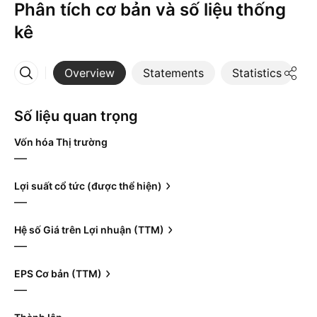
Phân tích cơ bản và số liệu thống
kê
Overview
Statements
Statistics
D
More
Số liệu quan trọng
Vốn hóa Thị trường
—
Lợi suất cổ tức (được thể hiện)
—
Hệ số Giá trên Lợi nhuận (TTM)
—
EPS Cơ bản (TTM)
—