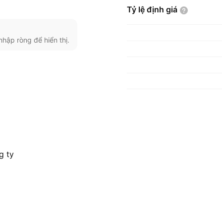
Tỷ lệ định
giá
nhập ròng để hiển thị.
g ty