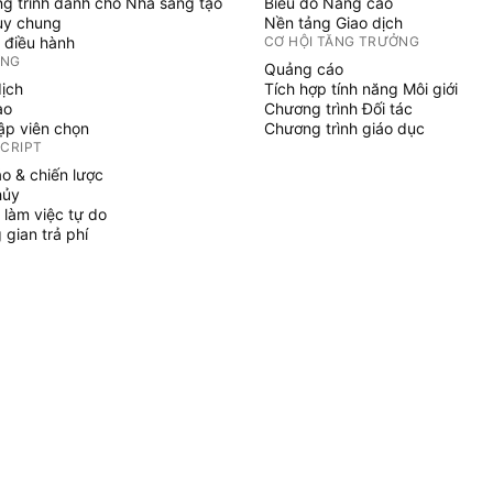
g trình dành cho Nhà sáng tạo
Biểu đồ Nâng cao
uy chung
Nền tảng Giao dịch
 điều hành
CƠ HỘI TĂNG TRƯỞNG
ỞNG
Quảng cáo
dịch
Tích hợp tính năng Môi giới
ạo
Chương trình Đối tác
tập viên chọn
Chương trình giáo dục
SCRIPT
áo & chiến lược
hủy
 làm việc tự do
gian trả phí