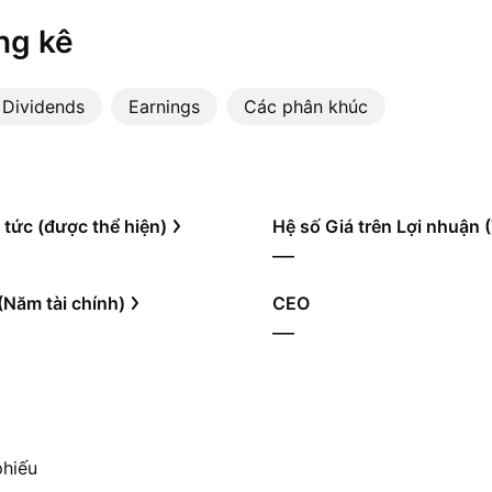
ng kê
Dividends
Earnings
Các phân khúc
 tức (được thể hiện)
Hệ số Giá trên Lợi nhuận
—
(Năm tài chính)
CEO
—
phiếu