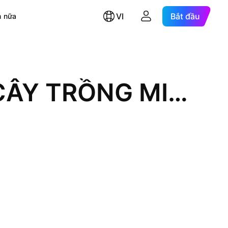
VI
Bắt đầu
 nữa
CÔNG TY CỔ PHẦN GIỐNG CÂY TRỒNG MIỀN NAM