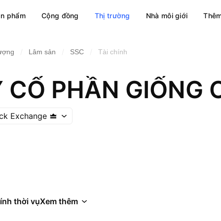
ản phẩm
Cộng đồng
Thị trường
Nhà môi giới
Thêm
/
/
/
lượng
Lâm sản
SSC
Tài chính
ock Exchange
ính thời vụ
Xem thêm