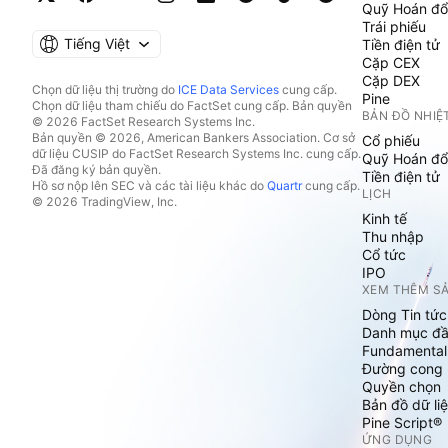
Quỹ Hoán đổ
Trái phiếu
Tiếng Việt
Tiền điện tử
Cặp CEX
Cặp DEX
Chọn dữ liệu thị trường do
ICE Data Services
cung cấp.
Pine
Chọn dữ liệu tham chiếu do FactSet cung cấp. Bản quyền
BẢN ĐỒ NHIỆ
© 2026 FactSet Research Systems Inc.
Bản quyền © 2026, American Bankers Association. Cơ sở
Cổ phiếu
dữ liệu CUSIP do FactSet Research Systems Inc. cung cấp.
Quỹ Hoán đổ
Đã đăng ký bản quyền.
Tiền điện tử
Hồ sơ nộp lên SEC và các tài liệu khác do
Quartr
cung cấp.
LỊCH
© 2026 TradingView, Inc.
Kinh tế
Thu nhập
Cổ tức
IPO
XEM THÊM S
Dòng Tin tức
Danh mục đầ
Fundamental
Đường cong l
Quyền chọn
Bản đồ dữ liệ
Pine Script®
ỨNG DỤNG