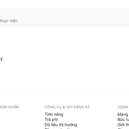
thực hiện.
ty
 SẢN PHẨM
CÔNG CỤ & GÓI ĐĂNG KÝ
CỘNG
Tính năng
Mạng 
Trả phí
Bức t
Dữ liệu thị trường
Giới t