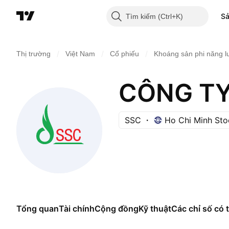
S
Tìm kiếm
/
/
/
Thị trường
Việt Nam
Cổ phiếu
Khoáng sản phi năng 
SSC
Ho Chi Minh St
Tổng quan
Tài chính
Cộng đồng
Kỹ thuật
Các chỉ số có t