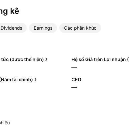
ng kê
Dividends
Earnings
Các phân khúc
 tức (được thể hiện)
Hệ số Giá trên Lợi nhuận
—
(Năm tài chính)
CEO
—
phiếu