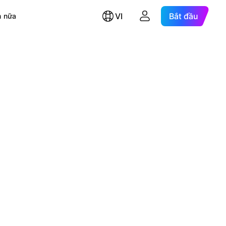
VI
Bắt đầu
 nữa