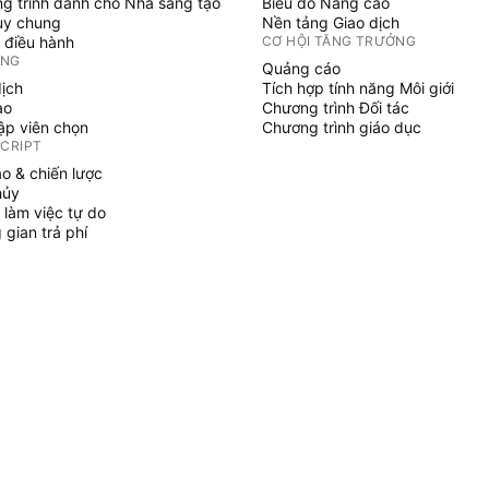
g trình dành cho Nhà sáng tạo
Biểu đồ Nâng cao
uy chung
Nền tảng Giao dịch
 điều hành
CƠ HỘI TĂNG TRƯỞNG
ỞNG
Quảng cáo
dịch
Tích hợp tính năng Môi giới
ạo
Chương trình Đối tác
tập viên chọn
Chương trình giáo dục
SCRIPT
áo & chiến lược
hủy
 làm việc tự do
gian trả phí