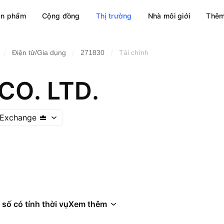
ản phẩm
Cộng đồng
Thị trường
Nhà môi giới
Thêm
/
/
/
Điện tử/Gia dụng
271830
Tài chính
CO. LTD.
 Exchange
 số có tính thời vụ
Xem thêm