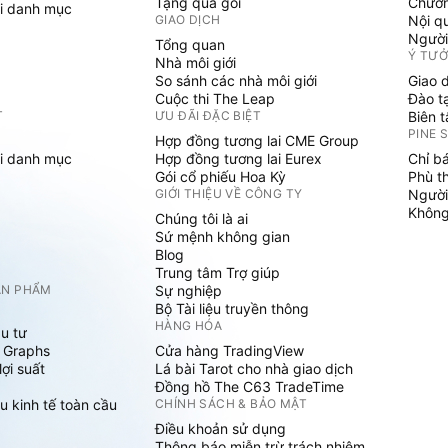
Tặng quà gói
Chươn
i danh mục
GIAO DỊCH
Nội q
Người
Tổng quan
Ý TƯ
Nhà môi giới
So sánh các nhà môi giới
Giao 
Cuộc thi The Leap
Đào t
T
ƯU ĐÃI ĐẶC BIỆT
Biên 
PINE 
Hợp đồng tương lai CME Group
i danh mục
Hợp đồng tương lai Eurex
Chỉ b
Gói cổ phiếu Hoa Kỳ
Phù t
GIỚI THIỆU VỀ CÔNG TY
Người
Không 
Chúng tôi là ai
Sứ mệnh không gian
Blog
Trung tâm Trợ giúp
ẢN PHẨM
Sự nghiệp
Bộ Tài liệu truyền thông
HÀNG HÓA
u tư
 Graphs
Cửa hàng TradingView
ợi suất
Lá bài Tarot cho nhà giao dịch
Đồng hồ The C63 TradeTime
u kinh tế toàn cầu
CHÍNH SÁCH & BẢO MẬT
Điều khoản sử dụng
Thông báo miễn trừ trách nhiệm