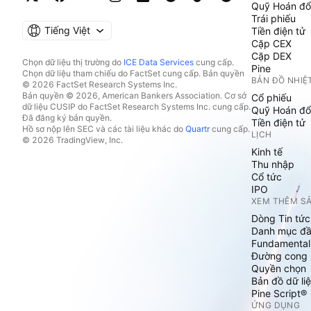
Quỹ Hoán đổ
Trái phiếu
Tiếng Việt
Tiền điện tử
Cặp CEX
Cặp DEX
Chọn dữ liệu thị trường do
ICE Data Services
cung cấp.
Pine
Chọn dữ liệu tham chiếu do FactSet cung cấp. Bản quyền
BẢN ĐỒ NHIỆ
© 2026 FactSet Research Systems Inc.
Bản quyền © 2026, American Bankers Association. Cơ sở
Cổ phiếu
dữ liệu CUSIP do FactSet Research Systems Inc. cung cấp.
Quỹ Hoán đổ
Đã đăng ký bản quyền.
Tiền điện tử
Hồ sơ nộp lên SEC và các tài liệu khác do
Quartr
cung cấp.
LỊCH
© 2026 TradingView, Inc.
Kinh tế
Thu nhập
Cổ tức
IPO
XEM THÊM S
Dòng Tin tức
Danh mục đầ
Fundamental
Đường cong l
Quyền chọn
Bản đồ dữ liệ
Pine Script®
ỨNG DỤNG