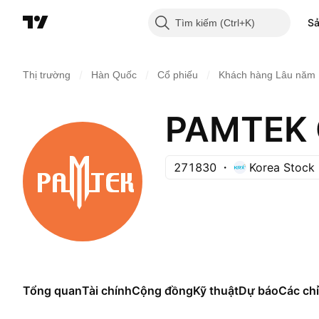
S
Tìm kiếm
/
/
/
Thị trường
Hàn Quốc
Cổ phiếu
Khách hàng Lâu năm
PAMTEK 
271830
Korea Stock
Tổng quan
Tài chính
Cộng đồng
Kỹ thuật
Dự báo
Các chỉ