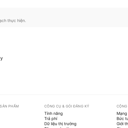
ạch thực hiện.
ty
 SẢN PHẨM
CÔNG CỤ & GÓI ĐĂNG KÝ
CỘNG
Tính năng
Mạng 
Trả phí
Bức t
Dữ liệu thị trường
Giới t