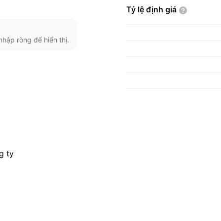
Tỷ lệ định
giá
nhập ròng để hiển thị.
g ty