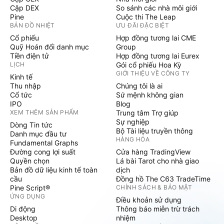
Cặp DEX
So sánh các nhà môi giới
Pine
Cuộc thi The Leap
BẢN ĐỒ NHIỆT
ƯU ĐÃI ĐẶC BIỆT
Cổ phiếu
Hợp đồng tương lai CME
Quỹ Hoán đổi danh mục
Group
Tiền điện tử
Hợp đồng tương lai Eurex
LỊCH
Gói cổ phiếu Hoa Kỳ
GIỚI THIỆU VỀ CÔNG TY
Kinh tế
Thu nhập
Chúng tôi là ai
Cổ tức
Sứ mệnh không gian
IPO
Blog
XEM THÊM SẢN PHẨM
Trung tâm Trợ giúp
Sự nghiệp
Dòng Tin tức
Bộ Tài liệu truyền thông
Danh mục đầu tư
HÀNG HÓA
Fundamental Graphs
Đường cong lợi suất
Cửa hàng TradingView
Quyền chọn
Lá bài Tarot cho nhà giao
Bản đồ dữ liệu kinh tế toàn
dịch
cầu
Đồng hồ The C63 TradeTime
Pine Script®
CHÍNH SÁCH & BẢO MẬT
ỨNG DỤNG
Điều khoản sử dụng
Di động
Thông báo miễn trừ trách
Desktop
nhiệm