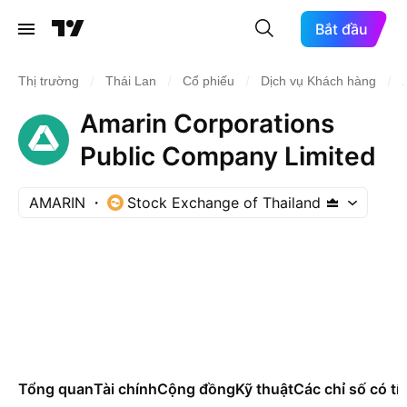
Bắt đầu
/
/
/
/
Thị trường
Thái Lan
Cổ phiếu
Dịch vụ Khách hàng
Amarin Corporations
Public Company Limited
AMARIN
Stock Exchange of Thailand
Tổng quan
Tài chính
Cộng đồng
Kỹ thuật
Các chỉ số có tí