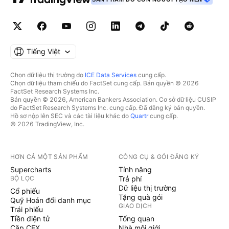
Tiếng Việt
Chọn dữ liệu thị trường do
ICE Data Services
cung cấp.
Chọn dữ liệu tham chiếu do FactSet cung cấp. Bản quyền © 2026
FactSet Research Systems Inc.
Bản quyền © 2026, American Bankers Association. Cơ sở dữ liệu CUSIP
do FactSet Research Systems Inc. cung cấp. Đã đăng ký bản quyền.
Hồ sơ nộp lên SEC và các tài liệu khác do
Quartr
cung cấp.
© 2026 TradingView, Inc.
HƠN CẢ MỘT SẢN PHẨM
CÔNG CỤ & GÓI ĐĂNG KÝ
Supercharts
Tính năng
BỘ LỌC
Trả phí
Dữ liệu thị trường
Cổ phiếu
Tặng quà gói
Quỹ Hoán đổi danh mục
GIAO DỊCH
Trái phiếu
Tiền điện tử
Tổng quan
Cặp CEX
Nhà môi giới