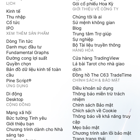
LỊCH
Gói cổ phiếu Hoa Kỳ
GIỚI THIỆU VỀ CÔNG TY
Kinh tế
Thu nhập
Chúng tôi là ai
Cổ tức
Sứ mệnh không gian
IPO
Blog
XEM THÊM SẢN PHẨM
Trung tâm Trợ giúp
Sự nghiệp
Dòng Tin tức
Bộ Tài liệu truyền thông
Danh mục đầu tư
HÀNG HÓA
Fundamental Graphs
Đường cong lợi suất
Cửa hàng TradingView
Quyền chọn
Lá bài Tarot cho nhà giao
Bản đồ dữ liệu kinh tế toàn
dịch
cầu
Đồng hồ The C63 TradeTime
Pine Script®
CHÍNH SÁCH & BẢO MẬT
ỨNG DỤNG
Điều khoản sử dụng
Di động
Thông báo miễn trừ trách
Desktop
nhiệm
CỘNG ĐỒNG
Chính sách Bảo mật
Chích sách về Cookie
Mạng xã hội
Thông báo về khả năng truy
Bức tường Tình yêu
cập
Giới thiệu bạn
Mẹo bảo mật
Chương trình dành cho Nhà
Chương trình săn lỗi bảo mật
sáng tạo
Trang trạng thái