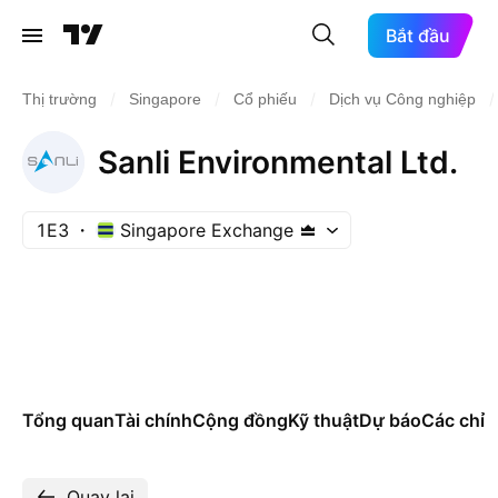
Bắt đầu
/
/
/
/
Thị trường
Singapore
Cổ phiếu
Dịch vụ Công nghiệp
Sanli Environmental Ltd.
1E3
Singapore Exchange
Tổng quan
Tài chính
Cộng đồng
Kỹ thuật
Dự báo
Các chỉ s
Quay lại