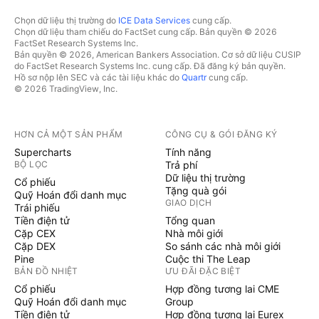
Chọn dữ liệu thị trường do
ICE Data Services
cung cấp.
Chọn dữ liệu tham chiếu do FactSet cung cấp. Bản quyền © 2026
FactSet Research Systems Inc.
Bản quyền © 2026, American Bankers Association. Cơ sở dữ liệu CUSIP
do FactSet Research Systems Inc. cung cấp. Đã đăng ký bản quyền.
Hồ sơ nộp lên SEC và các tài liệu khác do
Quartr
cung cấp.
© 2026 TradingView, Inc.
HƠN CẢ MỘT SẢN PHẨM
CÔNG CỤ & GÓI ĐĂNG KÝ
Supercharts
Tính năng
BỘ LỌC
Trả phí
Dữ liệu thị trường
Cổ phiếu
Tặng quà gói
Quỹ Hoán đổi danh mục
GIAO DỊCH
Trái phiếu
Tiền điện tử
Tổng quan
Cặp CEX
Nhà môi giới
Cặp DEX
So sánh các nhà môi giới
Pine
Cuộc thi The Leap
BẢN ĐỒ NHIỆT
ƯU ĐÃI ĐẶC BIỆT
Cổ phiếu
Hợp đồng tương lai CME
Quỹ Hoán đổi danh mục
Group
Tiền điện tử
Hợp đồng tương lai Eurex