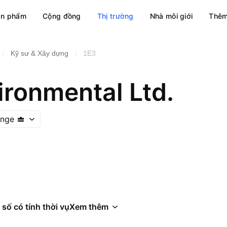
ản phẩm
Cộng đồng
Thị trường
Nhà môi giới
Thêm
/
/
Kỹ sư & Xây dựng
1E3
ironmental Ltd.
ange
 số có tính thời vụ
Xem thêm