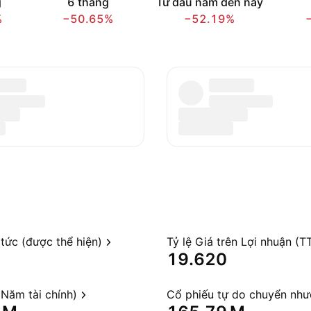
g
6 tháng
Từ đầu năm đến nay
%
−50.65%
−52.19%
 tức (được thể hiện)
Tỷ lệ Giá trên Lợi nhuận (T
19.620
Năm tài chính)
Cổ phiếu tự do chuyển nh