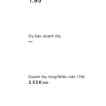
1.95
Dự báo doanh thu
—
Doanh thu ròng/Nhân viên (1N)
‪2.53 K‬
SGD