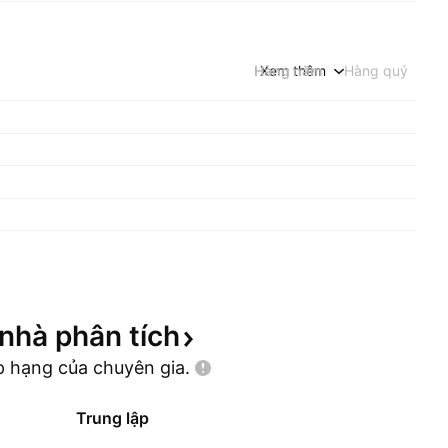
Hàng năm
Xem thêm
Hàng quý
 nhà phân
tích
p hạng của chuyên
gia.
Trung lập