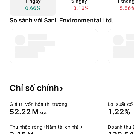
1 ngày
5 ngày
1 thán
0.66%
−3.16%
−5.56
So sánh với Sanli Environmental Ltd.
Chỉ số
chính
Giá trị vốn hóa thị trường
Lợi suất cổ
‪52.22 M‬
1.22%
SGD
Thu nhập ròng (Năm tài chính)
Doanh thu (