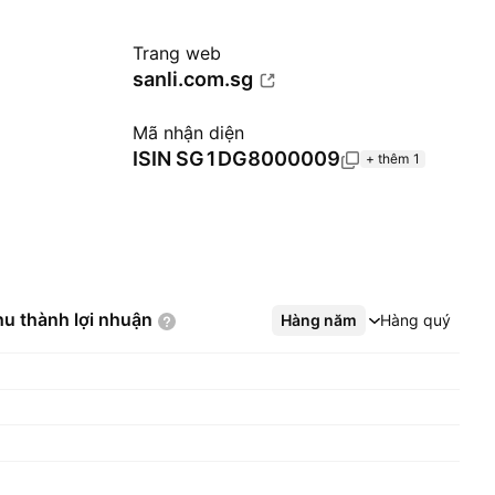
Trang web
sanli.com.sg
Mã nhận diện
ISIN
SG1DG8000009
+ thêm 1
hu thành lợi
nhuận
Hàng năm
Xem thêm
Hàng quý