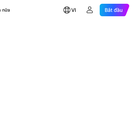
VI
Bắt đầu
 nữa