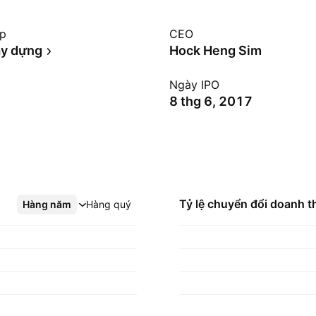
ệp
CEO
ây dựng
Hock Heng Sim
Ngày IPO
8 thg 6, 2017
Tỷ lệ chuyển đổi doanh t
Hàng năm
Xem thêm
Hàng quý