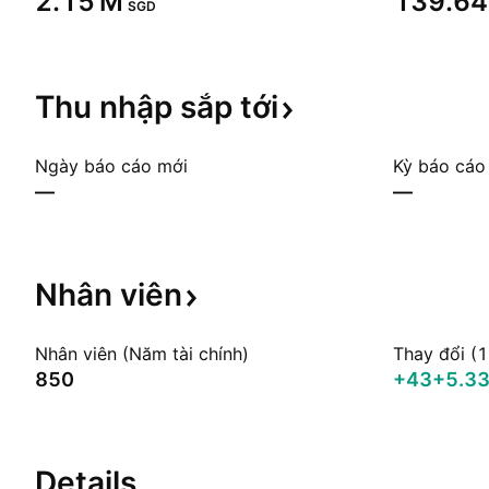
‪2.15 M‬
‪139.64
SGD
Thu nhập sắp
tới
Ngày báo cáo mới
Kỳ báo cáo
—
—
Nhân
viên
Nhân viên (Năm tài chính)
Thay đổi (
850
+43
+5.3
Details