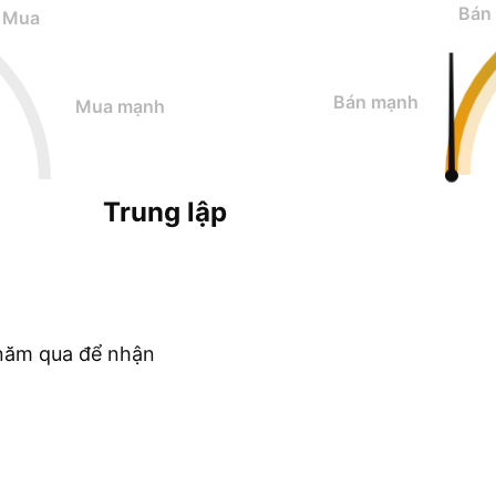
Bán
Mua
Bán mạnh
Mua mạnh
Trung lập
c năm qua để nhận