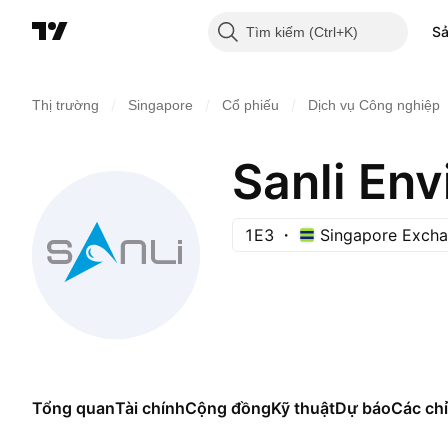
S
Tìm kiếm
/
/
/
Thị trường
Singapore
Cổ phiếu
Dịch vụ Công nghiệp
Sanli Env
1E3
Singapore Exch
Tổng quan
Tài chính
Cộng đồng
Kỹ thuật
Dự báo
Các chỉ