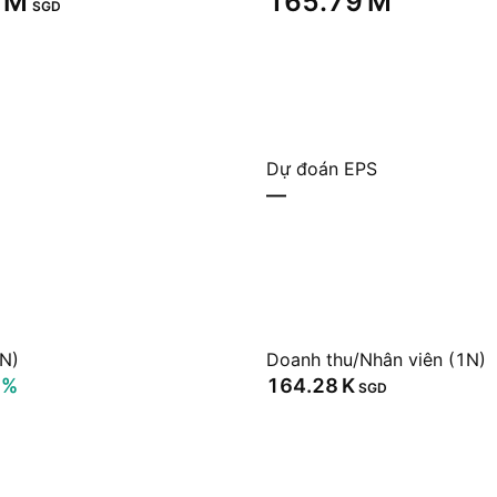
 M‬
‪165.79 M‬
SGD
Dự đoán EPS
—
1N)
Doanh thu/Nhân viên (1N)
3%
‪164.28 K‬
SGD