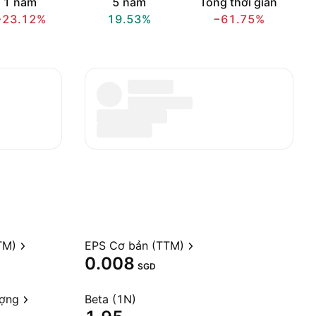
1 năm
5 năm
Tổng thời gian
−23.12%
19.53%
−61.75%
TM)
EPS Cơ bản (TTM)
0.008
SGD
ượng
Beta (1N)