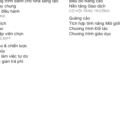
g trình dành cho Nhà sáng tạo
Biểu đồ Nâng cao
uy chung
Nền tảng Giao dịch
 điều hành
CƠ HỘI TĂNG TRƯỞNG
ỞNG
Quảng cáo
dịch
Tích hợp tính năng Môi giới
ạo
Chương trình Đối tác
tập viên chọn
Chương trình giáo dục
SCRIPT
áo & chiến lược
hủy
 làm việc tự do
gian trả phí