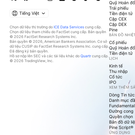
Quỹ Hoán đổ
Trái phiếu
Tiếng Việt
Tiền điện tử
Cặp CEX
Cặp DEX
Chọn dữ liệu thị trường do
ICE Data Services
cung cấp.
Pine
Chọn dữ liệu tham chiếu do FactSet cung cấp. Bản quyền
BẢN ĐỒ NHIỆ
© 2026 FactSet Research Systems Inc.
Bản quyền © 2026, American Bankers Association. Cơ sở
Cổ phiếu
dữ liệu CUSIP do FactSet Research Systems Inc. cung cấp.
Quỹ Hoán đổ
Đã đăng ký bản quyền.
Tiền điện tử
Hồ sơ nộp lên SEC và các tài liệu khác do
Quartr
cung cấp.
LỊCH
© 2026 TradingView, Inc.
Kinh tế
Thu nhập
Cổ tức
IPO
XEM THÊM S
Dòng Tin tức
Danh mục đầ
Fundamental
Đường cong l
Quyền chọn
Bản đồ dữ liệ
Pine Script®
ỨNG DỤNG