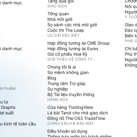
Tặng quà gói
Chươn
i danh mục
GIAO DỊCH
Nội q
Người
Tổng quan
Ý TƯ
Nhà môi giới
So sánh các nhà môi giới
Giao 
Cuộc thi The Leap
Đào t
T
ƯU ĐÃI ĐẶC BIỆT
Biên 
PINE 
Hợp đồng tương lai CME Group
i danh mục
Hợp đồng tương lai Eurex
Chỉ b
Gói cổ phiếu Hoa Kỳ
Phù t
GIỚI THIỆU VỀ CÔNG TY
Người
Không 
Chúng tôi là ai
Sứ mệnh không gian
Blog
Trung tâm Trợ giúp
ẢN PHẨM
Sự nghiệp
Bộ Tài liệu truyền thông
HÀNG HÓA
u tư
 Graphs
Cửa hàng TradingView
ợi suất
Lá bài Tarot cho nhà giao dịch
Đồng hồ The C63 TradeTime
u kinh tế toàn cầu
CHÍNH SÁCH & BẢO MẬT
Điều khoản sử dụng
Thông báo miễn trừ trách nhiệm