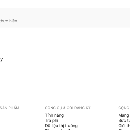
thực hiện.
ty
 SẢN PHẨM
CÔNG CỤ & GÓI ĐĂNG KÝ
CỘNG
Tính năng
Mạng 
Trả phí
Bức t
Dữ liệu thị trường
Giới t