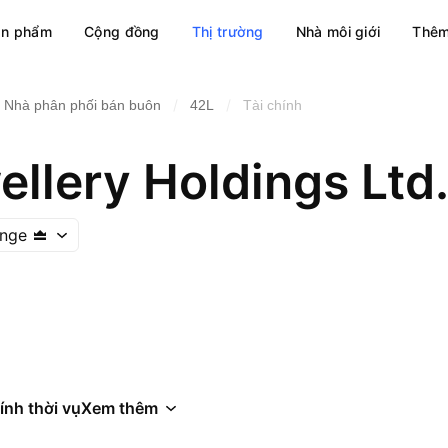
ản phẩm
Cộng đồng
Thị trường
Nhà môi giới
Thêm
/
/
Nhà phân phối bán buôn
42L
Tài chính
llery Holdings Ltd
ange
ính thời vụ
Xem thêm