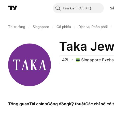
S
Tìm kiếm
/
/
/
/
Thị trường
Singapore
Cổ phiếu
Dịch vụ Phân phối
Taka Jewe
42L
Singapore Exch
Tổng quan
Tài chính
Cộng đồng
Kỹ thuật
Các chỉ số có t