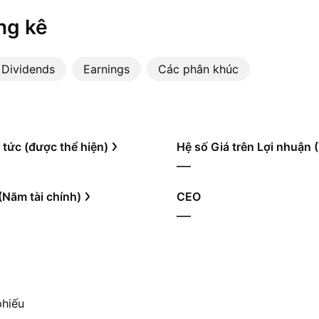
ng kê
Dividends
Earnings
Các phân khúc
 tức (được thể hiện)
Hệ số Giá trên Lợi nhuận
—
(Năm tài chính)
CEO
—
phiếu