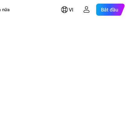
VI
Bắt đầu
 nữa
.