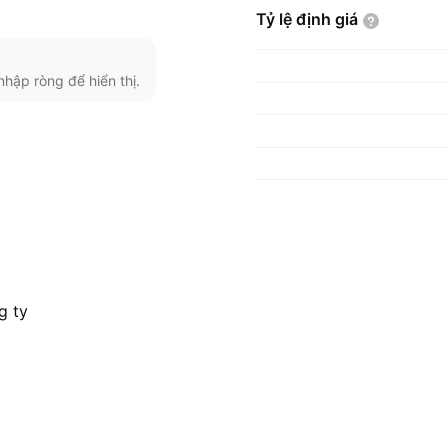
Tỷ lệ định
giá
nhập ròng để hiển thị.
g ty