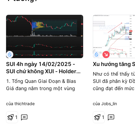
G
i
á
SUI 4h ngày 14/02/2025 -
Xu hướng tăng S
x
SUI chứ không XUI - Holder
u
Như có thể thấy t
ố
vững tin nha
1. Tổng Quan Giai Đoạn & Bias
SUI đã phân kỳ Đồ
n
g
Giá đang nằm trong một vùng
cũng đạt đến mức 
giao dịch ngang rõ ràng (range)
Và mức thoái lui 
từ 2.80 – 3.90 USDT. PVR (Point
dưới mức thấp trư
của thichtrade
của Jobs_lin
of Control - POC): Quanh 3.40
Vì vậy, tôi nghĩ đâ
USDT, giá đang phản ứng quanh
1
của cuộc biểu tình
1
vùng này. Volume giảm dần trong
mặt ngắn phải là 
range, chưa có dấu hiệu bùng nổ
nó giảm xuống dư