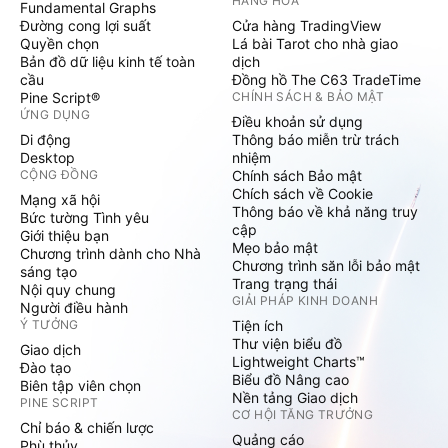
HÀNG HÓA
Fundamental Graphs
Đường cong lợi suất
Cửa hàng TradingView
Quyền chọn
Lá bài Tarot cho nhà giao
Bản đồ dữ liệu kinh tế toàn
dịch
cầu
Đồng hồ The C63 TradeTime
Pine Script®
CHÍNH SÁCH & BẢO MẬT
ỨNG DỤNG
Điều khoản sử dụng
Di động
Thông báo miễn trừ trách
Desktop
nhiệm
CỘNG ĐỒNG
Chính sách Bảo mật
Chích sách về Cookie
Mạng xã hội
Thông báo về khả năng truy
Bức tường Tình yêu
cập
Giới thiệu bạn
Mẹo bảo mật
Chương trình dành cho Nhà
Chương trình săn lỗi bảo mật
sáng tạo
Trang trạng thái
Nội quy chung
GIẢI PHÁP KINH DOANH
Người điều hành
Ý TƯỞNG
Tiện ích
Thư viện biểu đồ
Giao dịch
Lightweight Charts™
Đào tạo
Biểu đồ Nâng cao
Biên tập viên chọn
Nền tảng Giao dịch
PINE SCRIPT
CƠ HỘI TĂNG TRƯỞNG
Chỉ báo & chiến lược
Quảng cáo
Phù thủy