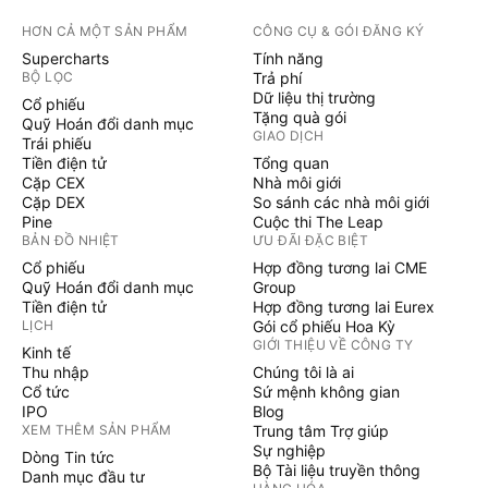
HƠN CẢ MỘT SẢN PHẨM
CÔNG CỤ & GÓI ĐĂNG KÝ
Supercharts
Tính năng
BỘ LỌC
Trả phí
Dữ liệu thị trường
Cổ phiếu
Tặng quà gói
Quỹ Hoán đổi danh mục
GIAO DỊCH
Trái phiếu
Tiền điện tử
Tổng quan
Cặp CEX
Nhà môi giới
Cặp DEX
So sánh các nhà môi giới
Pine
Cuộc thi The Leap
BẢN ĐỒ NHIỆT
ƯU ĐÃI ĐẶC BIỆT
Cổ phiếu
Hợp đồng tương lai CME
Quỹ Hoán đổi danh mục
Group
Tiền điện tử
Hợp đồng tương lai Eurex
LỊCH
Gói cổ phiếu Hoa Kỳ
GIỚI THIỆU VỀ CÔNG TY
Kinh tế
Thu nhập
Chúng tôi là ai
Cổ tức
Sứ mệnh không gian
IPO
Blog
XEM THÊM SẢN PHẨM
Trung tâm Trợ giúp
Sự nghiệp
Dòng Tin tức
Bộ Tài liệu truyền thông
Danh mục đầu tư