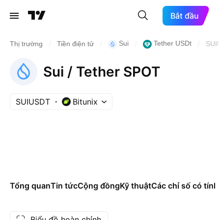
Bắt đầu
/
/
/
/
Sui
Tether USDt
Thị trường
Tiền điện tử
SUI
Sui / Tether SPOT
SUIUSDT
Bitunix
Tổng quan
Tin tức
Cộng đồng
Kỹ thuật
Các chỉ số có tính
Biểu đồ hoàn chỉnh