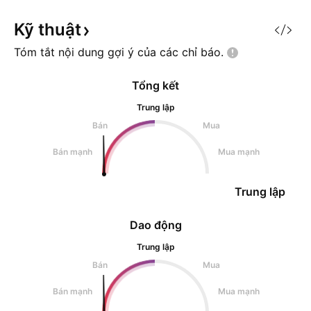
mạnh. CVD & Delta: CVD dương
1,59 của mức tho
nhẹ nhưng không có lực mu
Kỹ
thuật
Tóm tắt nội dung gợi ý của các chỉ
báo.
Tổng kết
Trung lập
Bán
Mua
Bán mạnh
Mua mạnh
Trung lập
Dao động
Trung lập
Bán
Mua
Bán mạnh
Mua mạnh