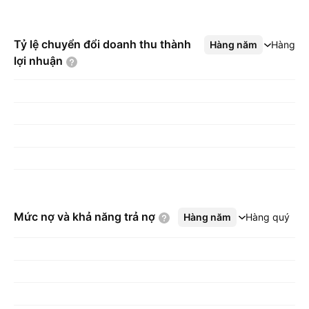
Tỷ lệ chuyển đổi doanh thu thành
Hàng năm
Xem thêm
Hàng q
lợi
nhuận
Mức nợ và khả năng trả
nợ
Hàng năm
Xem thêm
Hàng quý