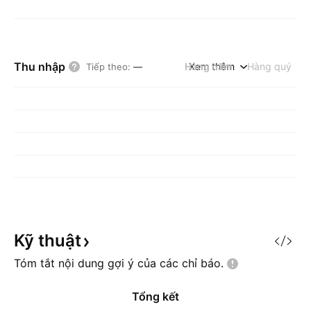
Thu nhập
Hàng năm
Xem thêm
Hàng quý
Tiếp theo
:
—
Kỹ
thuật
Tóm tắt nội dung gợi ý của các chỉ
báo.
Tổng kết