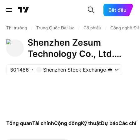
Bắt đầu
/
/
/
Thị trường
Trung Quốc Đại lục
Cổ phiếu
Công nghệ Điệ
Shenzhen Zesum
Technology Co., Ltd.
Class A
301486
Shenzhen Stock Exchange
Tổng quan
Tài chính
Cộng đồng
Kỹ thuật
Dự báo
Các chỉ s