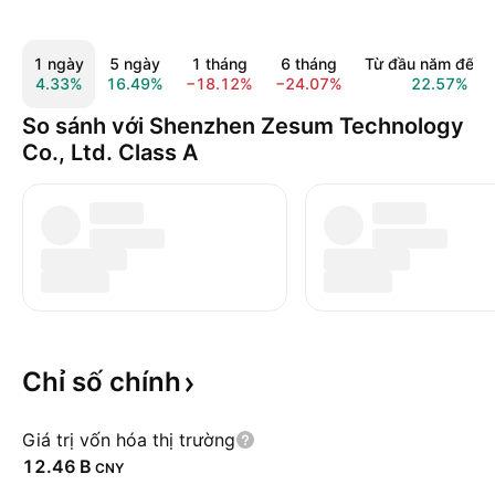
1 ngày
5 ngày
1 tháng
6 tháng
Từ đầu năm đến 
4.33%
16.49%
−18.12%
−24.07%
22.57%
So sánh với Shenzhen Zesum Technology
Co., Ltd. Class A
Chỉ số
chính
Giá trị vốn hóa thị trường
‪12.46 B‬
CNY