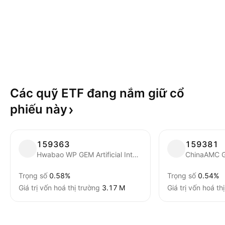
Các quỹ ETF đang nắm giữ cổ
phiếu
này
159363
159381
Hwabao WP GEM Artificial Intelligence Exchange Traded Fund Units
Trọng số
0.58%
Trọng số
0.54%
Giá trị vốn hoá thị trường
‪3.17 M‬
Giá trị vốn hoá th