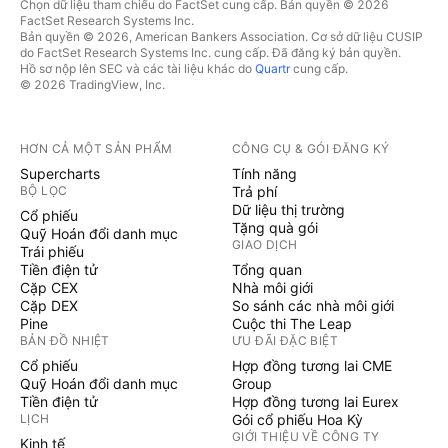
Chọn dữ liệu tham chiếu do FactSet cung cấp. Bản quyền © 2026
FactSet Research Systems Inc.
Bản quyền © 2026, American Bankers Association. Cơ sở dữ liệu CUSIP
do FactSet Research Systems Inc. cung cấp. Đã đăng ký bản quyền.
Hồ sơ nộp lên SEC và các tài liệu khác do
Quartr
cung cấp.
© 2026 TradingView, Inc.
HƠN CẢ MỘT SẢN PHẨM
CÔNG CỤ & GÓI ĐĂNG KÝ
Supercharts
Tính năng
BỘ LỌC
Trả phí
Dữ liệu thị trường
Cổ phiếu
Tặng quà gói
Quỹ Hoán đổi danh mục
GIAO DỊCH
Trái phiếu
Tiền điện tử
Tổng quan
Cặp CEX
Nhà môi giới
Cặp DEX
So sánh các nhà môi giới
Pine
Cuộc thi The Leap
BẢN ĐỒ NHIỆT
ƯU ĐÃI ĐẶC BIỆT
Cổ phiếu
Hợp đồng tương lai CME
Quỹ Hoán đổi danh mục
Group
Tiền điện tử
Hợp đồng tương lai Eurex
LỊCH
Gói cổ phiếu Hoa Kỳ
GIỚI THIỆU VỀ CÔNG TY
Kinh tế