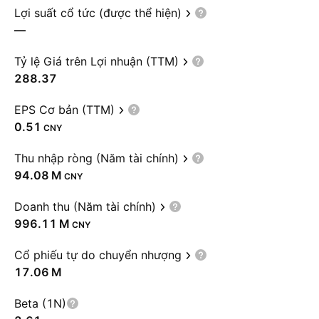
Lợi suất cổ tức (được thể hiện)
—
Tỷ lệ Giá trên Lợi nhuận (TTM)
288.37
EPS Cơ bản (TTM)
0.51
CNY
Thu nhập ròng (Năm tài chính)
‪94.08 M‬
CNY
Doanh thu (Năm tài chính)
‪996.11 M‬
CNY
Cổ phiếu tự do chuyển nhượng
‪17.06 M‬
Beta (1N)