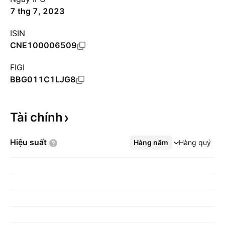
7 thg 7, 2023
ISIN
CNE100006509
FIGI
BBG011C1LJG8
Tài
chính
Hiệu
suất
Hàng năm
Xem thêm
Hàng quý