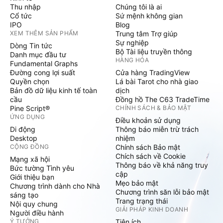
Thu nhập
Chúng tôi là ai
Cổ tức
Sứ mệnh không gian
IPO
Blog
XEM THÊM SẢN PHẨM
Trung tâm Trợ giúp
Sự nghiệp
Dòng Tin tức
Bộ Tài liệu truyền thông
Danh mục đầu tư
HÀNG HÓA
Fundamental Graphs
Đường cong lợi suất
Cửa hàng TradingView
Quyền chọn
Lá bài Tarot cho nhà giao
Bản đồ dữ liệu kinh tế toàn
dịch
cầu
Đồng hồ The C63 TradeTime
Pine Script®
CHÍNH SÁCH & BẢO MẬT
ỨNG DỤNG
Điều khoản sử dụng
Di động
Thông báo miễn trừ trách
Desktop
nhiệm
CỘNG ĐỒNG
Chính sách Bảo mật
Chích sách về Cookie
Mạng xã hội
Thông báo về khả năng truy
Bức tường Tình yêu
cập
Giới thiệu bạn
Mẹo bảo mật
Chương trình dành cho Nhà
Chương trình săn lỗi bảo mật
sáng tạo
Trang trạng thái
Nội quy chung
GIẢI PHÁP KINH DOANH
Người điều hành
Ý TƯỞNG
Tiện ích