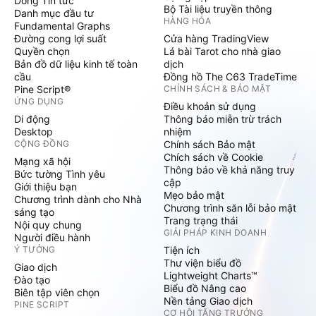
Dòng Tin tức
Bộ Tài liệu truyền thông
Danh mục đầu tư
HÀNG HÓA
Fundamental Graphs
Đường cong lợi suất
Cửa hàng TradingView
Quyền chọn
Lá bài Tarot cho nhà giao
Bản đồ dữ liệu kinh tế toàn
dịch
cầu
Đồng hồ The C63 TradeTime
Pine Script®
CHÍNH SÁCH & BẢO MẬT
ỨNG DỤNG
Điều khoản sử dụng
Di động
Thông báo miễn trừ trách
Desktop
nhiệm
CỘNG ĐỒNG
Chính sách Bảo mật
Chích sách về Cookie
Mạng xã hội
Thông báo về khả năng truy
Bức tường Tình yêu
cập
Giới thiệu bạn
Mẹo bảo mật
Chương trình dành cho Nhà
Chương trình săn lỗi bảo mật
sáng tạo
Trang trạng thái
Nội quy chung
GIẢI PHÁP KINH DOANH
Người điều hành
Ý TƯỞNG
Tiện ích
Thư viện biểu đồ
Giao dịch
Lightweight Charts™
Đào tạo
Biểu đồ Nâng cao
Biên tập viên chọn
Nền tảng Giao dịch
PINE SCRIPT
CƠ HỘI TĂNG TRƯỞNG