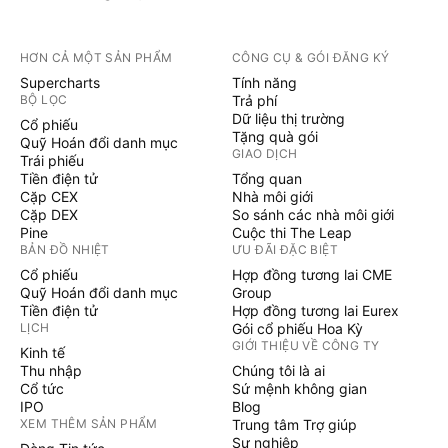
HƠN CẢ MỘT SẢN PHẨM
CÔNG CỤ & GÓI ĐĂNG KÝ
Supercharts
Tính năng
BỘ LỌC
Trả phí
Dữ liệu thị trường
Cổ phiếu
Tặng quà gói
Quỹ Hoán đổi danh mục
GIAO DỊCH
Trái phiếu
Tiền điện tử
Tổng quan
Cặp CEX
Nhà môi giới
Cặp DEX
So sánh các nhà môi giới
Pine
Cuộc thi The Leap
BẢN ĐỒ NHIỆT
ƯU ĐÃI ĐẶC BIỆT
Cổ phiếu
Hợp đồng tương lai CME
Quỹ Hoán đổi danh mục
Group
Tiền điện tử
Hợp đồng tương lai Eurex
LỊCH
Gói cổ phiếu Hoa Kỳ
GIỚI THIỆU VỀ CÔNG TY
Kinh tế
Thu nhập
Chúng tôi là ai
Cổ tức
Sứ mệnh không gian
IPO
Blog
XEM THÊM SẢN PHẨM
Trung tâm Trợ giúp
Sự nghiệp