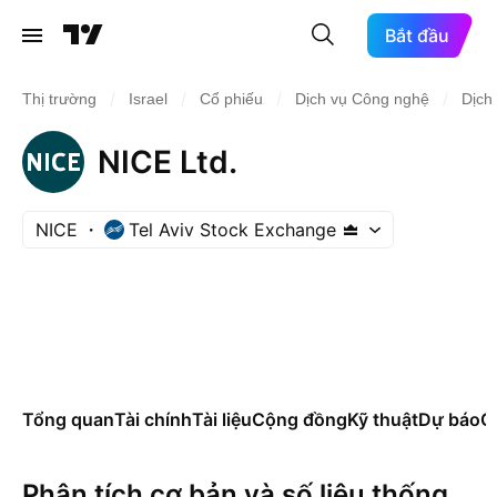
Bắt đầu
/
/
/
/
Thị trường
Israel
Cổ phiếu
Dịch vụ Công nghệ
Dịch
NICE Ltd.
NICE
Tel Aviv Stock Exchange
Tổng quan
Tài chính
Tài liệu
Cộng đồng
Kỹ thuật
Dự báo
Cá
Phân tích cơ bản và số liệu thống