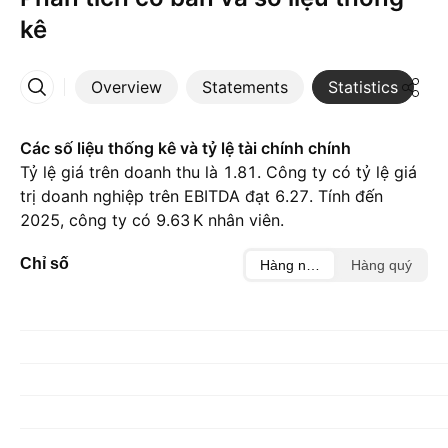
kê
Overview
Statements
Statistics
D
More
Các số liệu thống kê và tỷ lệ tài chính chính
Tỷ lệ giá trên doanh thu là 1.81. Công ty có tỷ lệ giá
trị doanh nghiệp trên EBITDA đạt 6.27. Tính đến
2025, công ty có ‪9.63 K‬ nhân viên.
Chỉ số
Hàng năm
Hàng quý