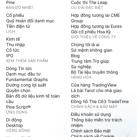
Pine
Cuộc thi The Leap
BẢN ĐỒ NHIỆT
ƯU ĐÃI ĐẶC BIỆT
Cổ phiếu
Hợp đồng tương lai CME
Quỹ Hoán đổi danh mục
Group
Tiền điện tử
Hợp đồng tương lai Eurex
LỊCH
Gói cổ phiếu Hoa Kỳ
GIỚI THIỆU VỀ CÔNG TY
Kinh tế
Thu nhập
Chúng tôi là ai
Cổ tức
Sứ mệnh không gian
IPO
Blog
XEM THÊM SẢN PHẨM
Trung tâm Trợ giúp
Sự nghiệp
Dòng Tin tức
Bộ Tài liệu truyền thông
Danh mục đầu tư
HÀNG HÓA
Fundamental Graphs
Đường cong lợi suất
Cửa hàng TradingView
Quyền chọn
Lá bài Tarot cho nhà giao
Bản đồ dữ liệu kinh tế toàn
dịch
cầu
Đồng hồ The C63 TradeTime
Pine Script®
CHÍNH SÁCH & BẢO MẬT
ỨNG DỤNG
Điều khoản sử dụng
Di động
Thông báo miễn trừ trách
Desktop
nhiệm
CỘNG ĐỒNG
Chính sách Bảo mật
Chích sách về Cookie