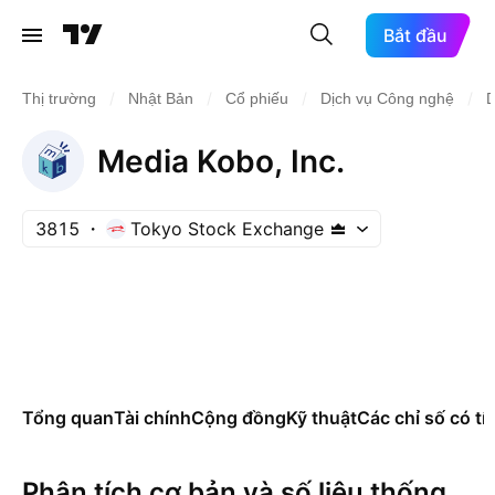
Bắt đầu
/
/
/
/
Thị trường
Nhật Bản
Cổ phiếu
Dịch vụ Công nghệ
D
Media Kobo, Inc.
3815
Tokyo Stock Exchange
Tổng quan
Tài chính
Cộng đồng
Kỹ thuật
Các chỉ số có tí
Phân tích cơ bản và số liệu thống