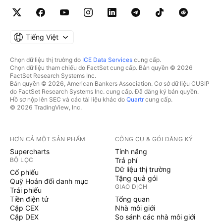
Tiếng Việt
Chọn dữ liệu thị trường do
ICE Data Services
cung cấp.
Chọn dữ liệu tham chiếu do FactSet cung cấp. Bản quyền © 2026
FactSet Research Systems Inc.
Bản quyền © 2026, American Bankers Association. Cơ sở dữ liệu CUSIP
do FactSet Research Systems Inc. cung cấp. Đã đăng ký bản quyền.
Hồ sơ nộp lên SEC và các tài liệu khác do
Quartr
cung cấp.
© 2026 TradingView, Inc.
HƠN CẢ MỘT SẢN PHẨM
CÔNG CỤ & GÓI ĐĂNG KÝ
Supercharts
Tính năng
BỘ LỌC
Trả phí
Dữ liệu thị trường
Cổ phiếu
Tặng quà gói
Quỹ Hoán đổi danh mục
GIAO DỊCH
Trái phiếu
Tiền điện tử
Tổng quan
Cặp CEX
Nhà môi giới
Cặp DEX
So sánh các nhà môi giới