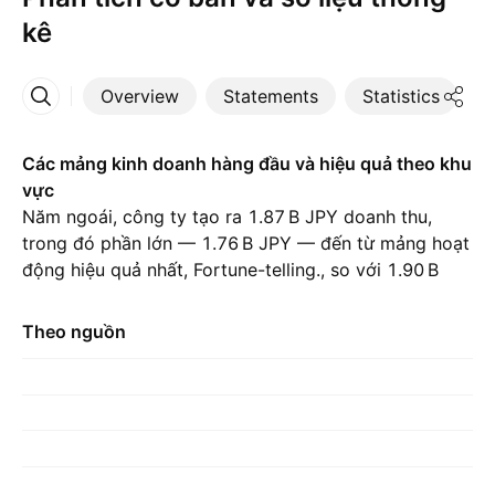
kê
Overview
Statements
Statistics
D
More
Các mảng kinh doanh hàng đầu và hiệu quả theo khu
vực
Năm ngoái, công ty tạo ra ‪1.87 B‬ JPY doanh thu,
trong đó phần lớn — ‪1.76 B‬ JPY — đến từ mảng hoạt
động hiệu quả nhất, Fortune-telling., so với ‪1.90 B‬
JPY của năm trước. Đóng góp lớn nhất đến từ Nhật
Bản, chiếm ‪1.87 B‬ JPY trong năm ngoái., với ‪2.01 B‬
Theo nguồn
JPY trong năm trước đó.