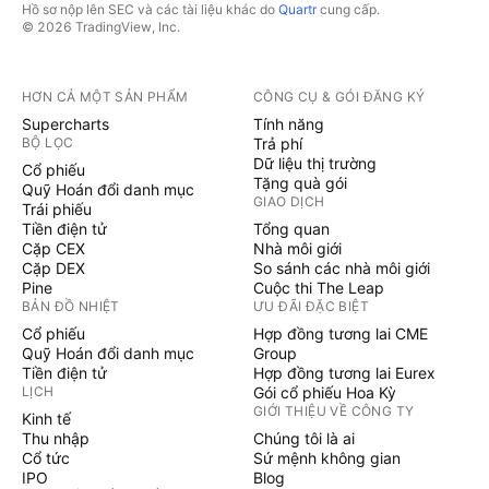
Hồ sơ nộp lên SEC và các tài liệu khác do
Quartr
cung cấp.
© 2026 TradingView, Inc.
HƠN CẢ MỘT SẢN PHẨM
CÔNG CỤ & GÓI ĐĂNG KÝ
Supercharts
Tính năng
BỘ LỌC
Trả phí
Dữ liệu thị trường
Cổ phiếu
Tặng quà gói
Quỹ Hoán đổi danh mục
GIAO DỊCH
Trái phiếu
Tiền điện tử
Tổng quan
Cặp CEX
Nhà môi giới
Cặp DEX
So sánh các nhà môi giới
Pine
Cuộc thi The Leap
BẢN ĐỒ NHIỆT
ƯU ĐÃI ĐẶC BIỆT
Cổ phiếu
Hợp đồng tương lai CME
Quỹ Hoán đổi danh mục
Group
Tiền điện tử
Hợp đồng tương lai Eurex
LỊCH
Gói cổ phiếu Hoa Kỳ
GIỚI THIỆU VỀ CÔNG TY
Kinh tế
Thu nhập
Chúng tôi là ai
Cổ tức
Sứ mệnh không gian
IPO
Blog