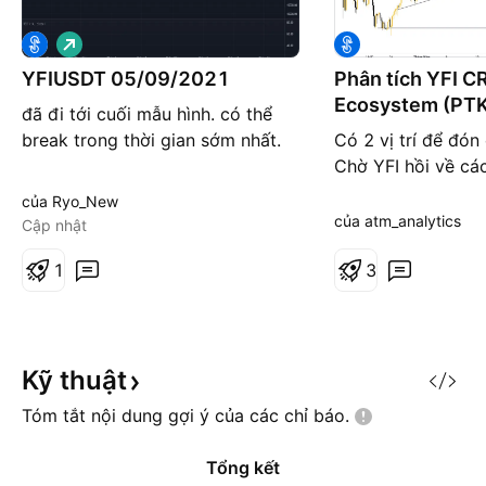
G
i
á
YFIUSDT 05/09/2021
Phân tích YFI C
l
Ecosystem (PT
ê
đã đi tới cuối mẫu hình. có thể
n
break trong thời gian sớm nhất.
Có 2 vị trí để đón
Chờ YFI hồi về cá
dưới Chờ YFI phá 
của Ryo_New
1.618
của atm_analytics
Cập nhật
1
3
Kỹ
thuật
Tóm tắt nội dung gợi ý của các chỉ
báo.
Tổng kết