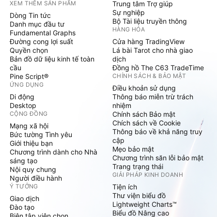
XEM THÊM SẢN PHẨM
Trung tâm Trợ giúp
Sự nghiệp
Dòng Tin tức
Bộ Tài liệu truyền thông
Danh mục đầu tư
HÀNG HÓA
Fundamental Graphs
Đường cong lợi suất
Cửa hàng TradingView
Quyền chọn
Lá bài Tarot cho nhà giao
Bản đồ dữ liệu kinh tế toàn
dịch
cầu
Đồng hồ The C63 TradeTime
Pine Script®
CHÍNH SÁCH & BẢO MẬT
ỨNG DỤNG
Điều khoản sử dụng
Di động
Thông báo miễn trừ trách
Desktop
nhiệm
CỘNG ĐỒNG
Chính sách Bảo mật
Chích sách về Cookie
Mạng xã hội
Thông báo về khả năng truy
Bức tường Tình yêu
cập
Giới thiệu bạn
Mẹo bảo mật
Chương trình dành cho Nhà
Chương trình săn lỗi bảo mật
sáng tạo
Trang trạng thái
Nội quy chung
GIẢI PHÁP KINH DOANH
Người điều hành
Ý TƯỞNG
Tiện ích
Thư viện biểu đồ
Giao dịch
Lightweight Charts™
Đào tạo
Biểu đồ Nâng cao
Biên tập viên chọn