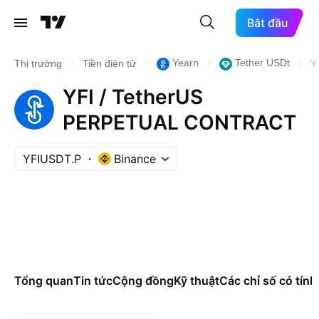
Bắt đầu
/
/
/
/
Yearn
Tether USDt
Thị trường
Tiền điện tử
Y
YFI / TetherUS
PERPETUAL CONTRACT
YFIUSDT.P
Binance
Tổng quan
Tin tức
Cộng đồng
Kỹ thuật
Các chỉ số có tính