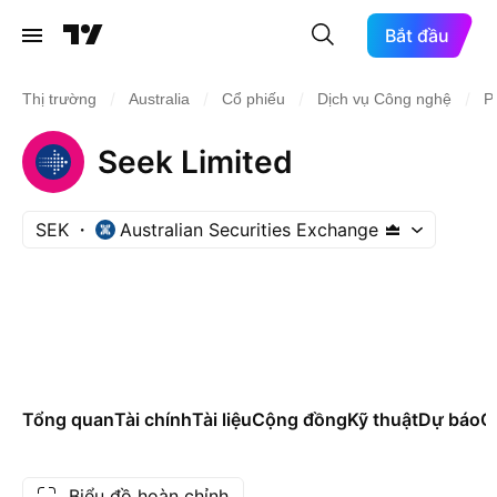
Bắt đầu
/
/
/
/
Thị trường
Australia
Cổ phiếu
Dịch vụ Công nghệ
P
Seek Limited
SEK
Australian Securities Exchange
Tổng quan
Tài chính
Tài liệu
Cộng đồng
Kỹ thuật
Dự báo
Cá
Biểu đồ hoàn chỉnh