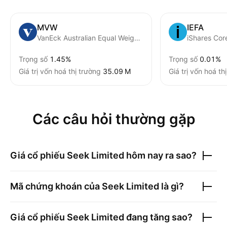
MVW
IEFA
VanEck Australian Equal Weight ETF
iShares Co
Trọng số
1.45%
Trọng số
0.01%
Giá trị vốn hoá thị trường
‪35.09 M‬
Giá trị vốn hoá th
Các câu hỏi thường gặp
Giá cổ phiếu
Seek Limited
hôm nay ra sao?
Mã chứng khoán của
Seek Limited
là gì?
Giá cổ phiếu
Seek Limited
đang tăng sao?