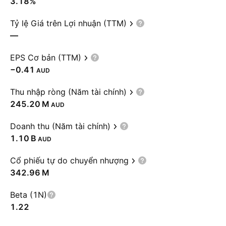
3.18%
Tỷ lệ Giá trên Lợi nhuận (TTM)
—
EPS Cơ bản (TTM)
−0.41
AUD
Thu nhập ròng (Năm tài chính)
‪245.20 M‬
AUD
Doanh thu (Năm tài chính)
‪1.10 B‬
AUD
Cổ phiếu tự do chuyển nhượng
‪342.96 M‬
Beta (1N)
1.22