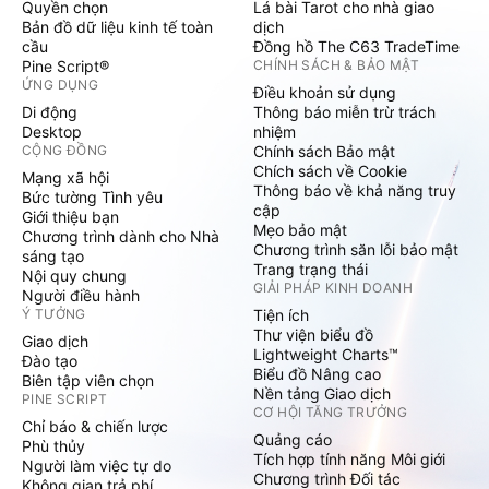
Quyền chọn
Lá bài Tarot cho nhà giao
Bản đồ dữ liệu kinh tế toàn
dịch
cầu
Đồng hồ The C63 TradeTime
Pine Script®
CHÍNH SÁCH & BẢO MẬT
ỨNG DỤNG
Điều khoản sử dụng
Di động
Thông báo miễn trừ trách
Desktop
nhiệm
CỘNG ĐỒNG
Chính sách Bảo mật
Chích sách về Cookie
Mạng xã hội
Thông báo về khả năng truy
Bức tường Tình yêu
cập
Giới thiệu bạn
Mẹo bảo mật
Chương trình dành cho Nhà
Chương trình săn lỗi bảo mật
sáng tạo
Trang trạng thái
Nội quy chung
GIẢI PHÁP KINH DOANH
Người điều hành
Ý TƯỞNG
Tiện ích
Thư viện biểu đồ
Giao dịch
Lightweight Charts™
Đào tạo
Biểu đồ Nâng cao
Biên tập viên chọn
Nền tảng Giao dịch
PINE SCRIPT
CƠ HỘI TĂNG TRƯỞNG
Chỉ báo & chiến lược
Quảng cáo
Phù thủy
Tích hợp tính năng Môi giới
Người làm việc tự do
Chương trình Đối tác
Không gian trả phí