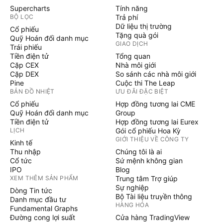
Supercharts
Tính năng
BỘ LỌC
Trả phí
Dữ liệu thị trường
Cổ phiếu
Tặng quà gói
Quỹ Hoán đổi danh mục
GIAO DỊCH
Trái phiếu
Tiền điện tử
Tổng quan
Cặp CEX
Nhà môi giới
Cặp DEX
So sánh các nhà môi giới
Pine
Cuộc thi The Leap
BẢN ĐỒ NHIỆT
ƯU ĐÃI ĐẶC BIỆT
Cổ phiếu
Hợp đồng tương lai CME
Quỹ Hoán đổi danh mục
Group
Tiền điện tử
Hợp đồng tương lai Eurex
LỊCH
Gói cổ phiếu Hoa Kỳ
GIỚI THIỆU VỀ CÔNG TY
Kinh tế
Thu nhập
Chúng tôi là ai
Cổ tức
Sứ mệnh không gian
IPO
Blog
XEM THÊM SẢN PHẨM
Trung tâm Trợ giúp
Sự nghiệp
Dòng Tin tức
Bộ Tài liệu truyền thông
Danh mục đầu tư
HÀNG HÓA
Fundamental Graphs
Đường cong lợi suất
Cửa hàng TradingView