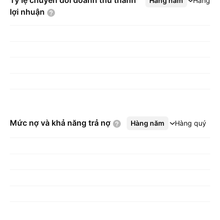
Tỷ lệ chuyển đổi doanh thu thành
Hàng năm
Xem thêm
Hàng q
lợi
nhuận
Mức nợ và khả năng trả
nợ
Hàng năm
Xem thêm
Hàng quý