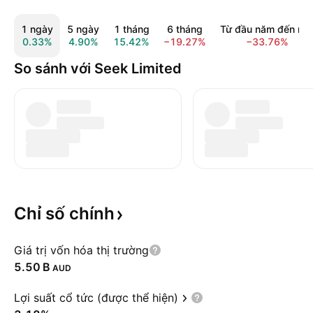
1 ngày
5 ngày
1 tháng
6 tháng
Từ đầu năm đến na
0.33%
4.90%
15.42%
−19.27%
−33.76%
So sánh với Seek Limited
Chỉ số
chính
Giá trị vốn hóa thị trường
‪5.50 B‬
AUD
Lợi suất cổ tức (được thể hiện)