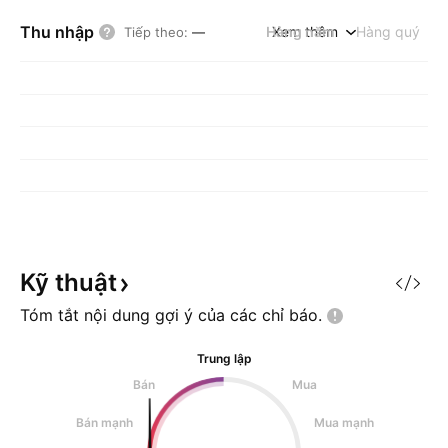
Thu nhập
Hàng năm
Xem thêm
Hàng quý
Tiếp theo
:
—
Kỹ
thuật
Tóm tắt nội dung gợi ý của các chỉ
báo.
Trung lập
Bán
Mua
Bán mạnh
Mua mạnh