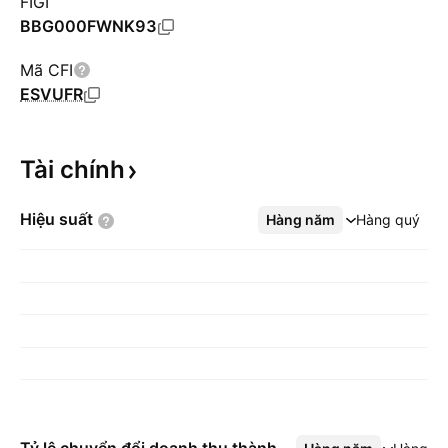
FIGI
BBG000FWNK93
Mã CFI
ESVUFR
Tài
chính
Hiệu
suất
Hàng năm
Xem thêm
Hàng quý