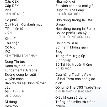
Cặp CEX
Nhà môi giới
Cặp DEX
So sánh các nhà môi giới
Pine
Cuộc thi The Leap
BẢN ĐỒ NHIỆT
ƯU ĐÃI ĐẶC BIỆT
Cổ phiếu
Hợp đồng tương lai CME
Quỹ Hoán đổi danh mục
Group
Tiền điện tử
Hợp đồng tương lai Eurex
LỊCH
Gói cổ phiếu Hoa Kỳ
GIỚI THIỆU VỀ CÔNG TY
Kinh tế
Thu nhập
Chúng tôi là ai
Cổ tức
Sứ mệnh không gian
IPO
Blog
XEM THÊM SẢN PHẨM
Trung tâm Trợ giúp
Sự nghiệp
Dòng Tin tức
Bộ Tài liệu truyền thông
Danh mục đầu tư
HÀNG HÓA
Fundamental Graphs
Đường cong lợi suất
Cửa hàng TradingView
Quyền chọn
Lá bài Tarot cho nhà giao
Bản đồ dữ liệu kinh tế toàn
dịch
cầu
Đồng hồ The C63 TradeTime
Pine Script®
CHÍNH SÁCH & BẢO MẬT
ỨNG DỤNG
Điều khoản sử dụng
Di động
Thông báo miễn trừ trách
Desktop
nhiệm