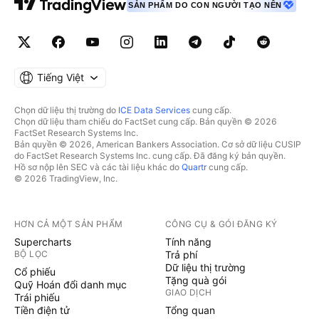
SẢN PHẨM DO CON NGƯỜI TẠO NÊN
Tiếng Việt
Chọn dữ liệu thị trường do
ICE Data Services
cung cấp.
Chọn dữ liệu tham chiếu do FactSet cung cấp. Bản quyền © 2026
FactSet Research Systems Inc.
Bản quyền © 2026, American Bankers Association. Cơ sở dữ liệu CUSIP
do FactSet Research Systems Inc. cung cấp. Đã đăng ký bản quyền.
Hồ sơ nộp lên SEC và các tài liệu khác do
Quartr
cung cấp.
© 2026 TradingView, Inc.
HƠN CẢ MỘT SẢN PHẨM
CÔNG CỤ & GÓI ĐĂNG KÝ
Supercharts
Tính năng
BỘ LỌC
Trả phí
Dữ liệu thị trường
Cổ phiếu
Tặng quà gói
Quỹ Hoán đổi danh mục
GIAO DỊCH
Trái phiếu
Tiền điện tử
Tổng quan