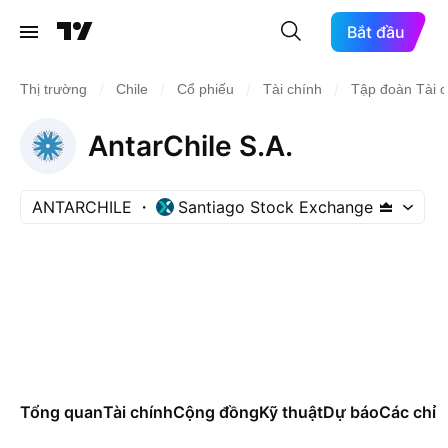
Bắt đầu
/
/
/
/
Thị trường
Chile
Cổ phiếu
Tài chính
Tập đoàn Tài c
AntarChile S.A.
ANTARCHILE
Santiago Stock Exchange
Tổng quan
Tài chính
Cộng đồng
Kỹ thuật
Dự báo
Các chỉ s