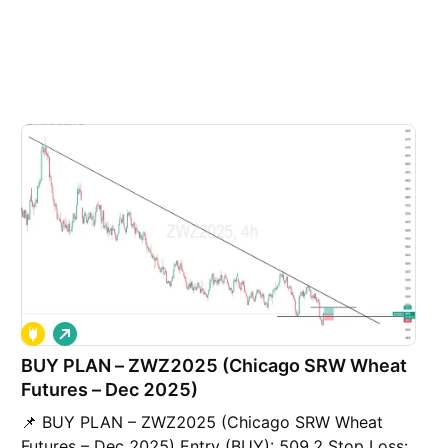
G
i
á
BUY PLAN – ZWZ2025 (Chicago SRW Wheat
l
Futures – Dec 2025)
ê
n
📌 BUY PLAN – ZWZ2025 (Chicago SRW Wheat
Futures – Dec 2025) Entry (BUY): 509.2 Stop Loss: