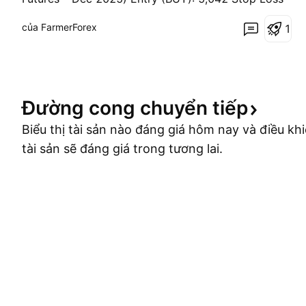
(SL): 5,010 Take Profit (TP): 5,130 Tỷ lệ R:R: ~1 :
của FarmerForex
1
2.7 📈 Nhận định: Giá lúa mì Chicago bật tăng
mạnh từ vùng đáy 4,980 – 5,000 và bứt phá khỏi
vùng kháng cự ngắn hạn, cho thấy lực mua quay
trở lại. Mục tiêu gầ
Đường cong chuyển
tiếp
Biểu thị tài sản nào đáng giá hôm nay và điều khi
tài sản sẽ đáng giá trong tương lai.