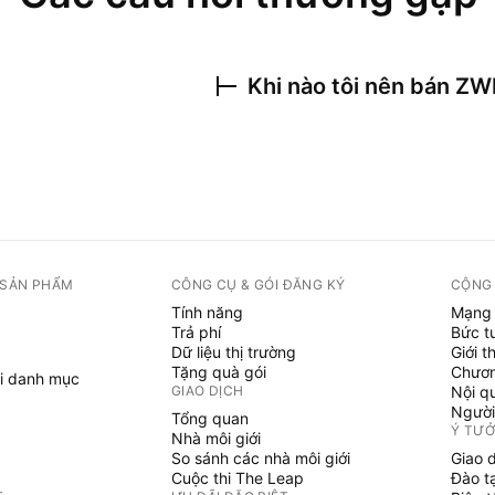
Khi nào tôi nên bán
ZW
 SẢN PHẨM
CÔNG CỤ & GÓI ĐĂNG KÝ
CỘNG
Tính năng
Mạng 
Trả phí
Bức t
Dữ liệu thị trường
Giới t
Tặng quà gói
Chươn
i danh mục
GIAO DỊCH
Nội q
Người
Tổng quan
Ý TƯ
Nhà môi giới
So sánh các nhà môi giới
Giao 
Cuộc thi The Leap
Đào t