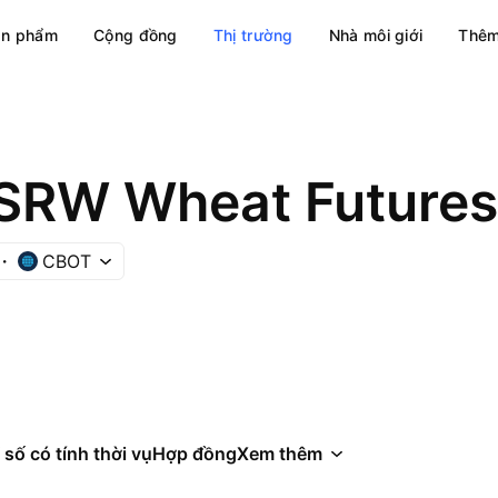
ản phẩm
Cộng đồng
Thị trường
Nhà môi giới
Thêm
SRW Wheat Futures
CBOT
 số có tính thời vụ
Hợp đồng
Xem thêm