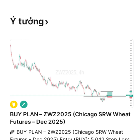
Ý
tưởng
G
i
á
BUY PLAN – ZWZ2025 (Chicago SRW Wheat
l
Futures – Dec 2025)
ê
n
🌾 BUY PLAN – ZWZ2025 (Chicago SRW Wheat
Futures – Dec 2025) Entry (BUY): 5,042 Stop Loss