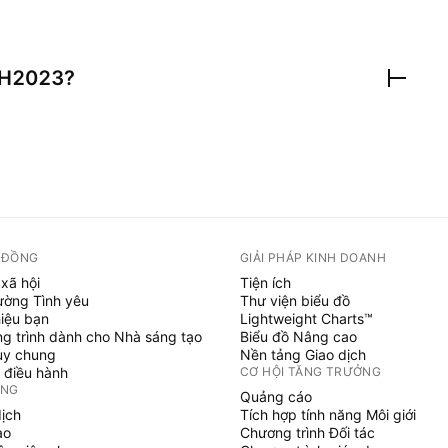
H2023
?
 ĐỒNG
GIẢI PHÁP KINH DOANH
xã hội
Tiện ích
ường Tình yêu
Thư viện biểu đồ
hiệu bạn
Lightweight Charts™
g trình dành cho Nhà sáng tạo
Biểu đồ Nâng cao
uy chung
Nền tảng Giao dịch
 điều hành
CƠ HỘI TĂNG TRƯỞNG
ỞNG
Quảng cáo
dịch
Tích hợp tính năng Môi giới
ạo
Chương trình Đối tác