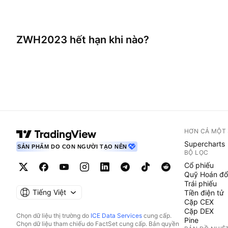
ZWH2023
hết hạn khi nào?
HƠN CẢ MỘT
Supercharts
SẢN PHẨM DO CON NGƯỜI TẠO NÊN
BỘ LỌC
Cổ phiếu
Quỹ Hoán đổ
Trái phiếu
Tiếng Việt
Tiền điện tử
Cặp CEX
Cặp DEX
Chọn dữ liệu thị trường do
ICE Data Services
cung cấp.
Pine
Chọn dữ liệu tham chiếu do FactSet cung cấp. Bản quyền