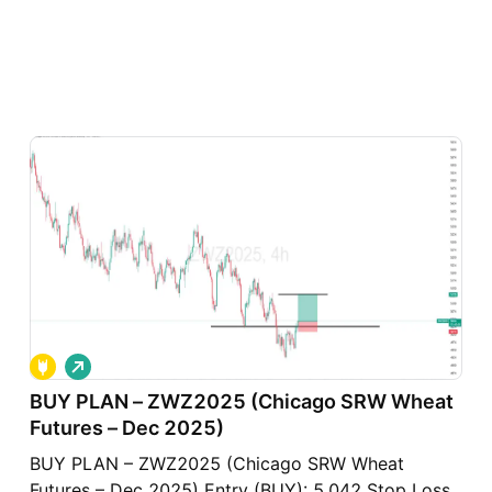
G
i
á
BUY PLAN – ZWZ2025 (Chicago SRW Wheat
l
Futures – Dec 2025)
ê
n
BUY PLAN – ZWZ2025 (Chicago SRW Wheat
Futures – Dec 2025) Entry (BUY): 5,042 Stop Loss