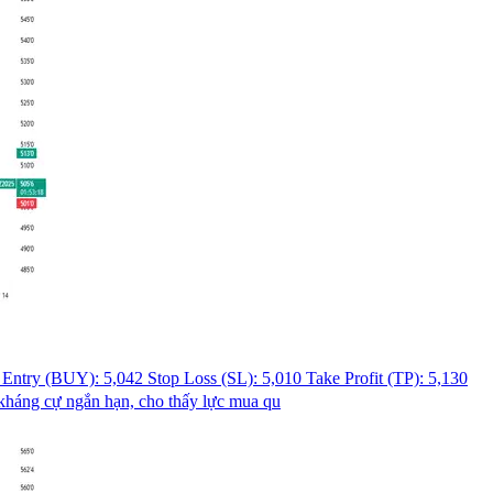
y (BUY): 5,042 Stop Loss (SL): 5,010 Take Profit (TP): 5,130
 kháng cự ngắn hạn, cho thấy lực mua qu