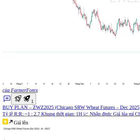
của FarmerForex
1
BUY PLAN – ZWZ2025 (Chicago SRW Wheat Futures – Dec 2025
Tỷ lệ R:R: ~1 : 2.7 Khung thời gian: 1H 📈 Nhận định: Giá lúa mì C
Giá lên