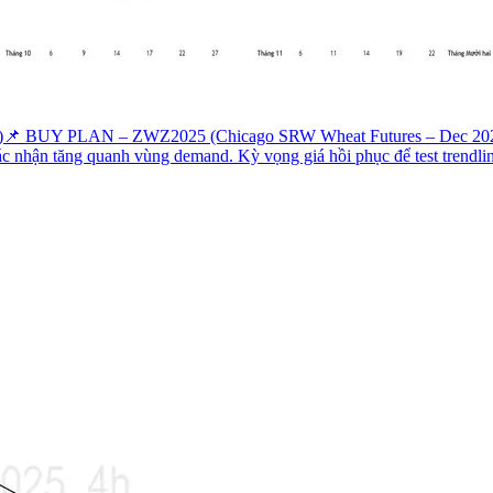
)
📌 BUY PLAN – ZWZ2025 (Chicago SRW Wheat Futures – Dec 2025) 
ác nhận tăng quanh vùng demand. Kỳ vọng giá hồi phục để test trendli