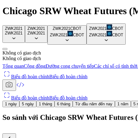
Chicago SRW Wheat Futures (
ZWK2021
ZWK2021
ZWK2021
CBOT
ZWK2021
CBOT
ZWK2021
ZWK2021
ZWK2021
CBOT
ZWK2021
CBOT
Không có giao dịch
Không có giao dịch
Tổng quan
Cộng đồng
Đường cong chuyển tiếp
Các chỉ số có tính thời
Biểu đồ hoàn chỉnh
Biểu đồ hoàn chỉnh
Biểu đồ hoàn chỉnh
Biểu đồ hoàn chỉnh
1 ngày
5 ngày
1 tháng
6 tháng
Từ đầu năm đến nay
1 năm
5 
So sánh với Chicago SRW Wheat Futures 