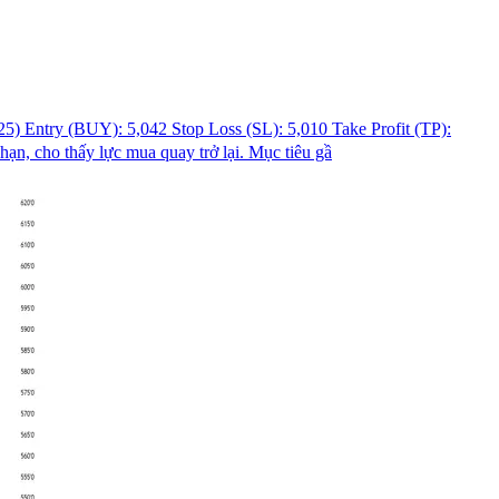
ntry (BUY): 5,042 Stop Loss (SL): 5,010 Take Profit (TP):
ạn, cho thấy lực mua quay trở lại. Mục tiêu gầ