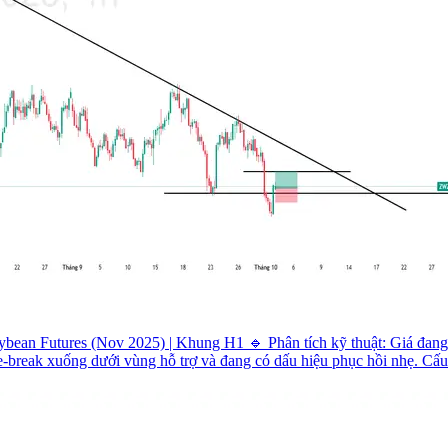
ean Futures (Nov 2025) | Khung H1 🔹 Phân tích kỹ thuật: Giá đang 
e-break xuống dưới vùng hỗ trợ và đang có dấu hiệu phục hồi nhẹ. Cấu t