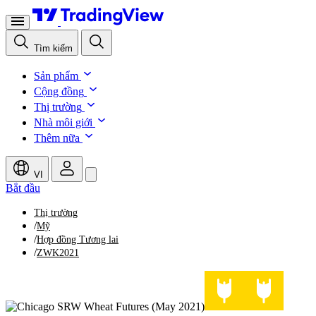
Tìm kiếm
Sản phẩm
Cộng đồng
Thị trường
Nhà môi giới
Thêm nữa
VI
Bắt đầu
Thị trường
/
Mỹ
/
Hợp đồng Tương lai
/
ZWK2021