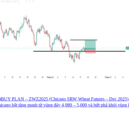
)
BUY PLAN – ZWZ2025 (Chicago SRW Wheat Futures – Dec 2025) Entr
hicago bật tăng mạnh từ vùng đáy 4,980 – 5,000 và bứt phá khỏi vùng