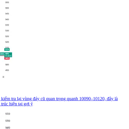
kiểm tra lại vùng đáy cũ quan trọng quanh 10090–10120, đây là
rúc hiện tại gợi ý