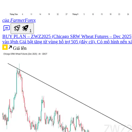
của FarmerForex
1
BUY PLAN – ZWZ2025 (Chicago SRW Wheat Futures – Dec 2025
vào lệnh Giá bật tăng từ vùng hỗ trợ 505 (đáy cũ). Có mô hình nến x
Giá lên