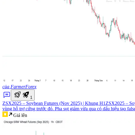
của FarmerForex
1
ZSX2025 – Soybean Futures (Nov 2025) | Khung H1
ZSX2025 – Soyb
vùng hỗ trợ cứng trước đó. Pha sụt giảm vừa qua có dấu hiệu tạo fals
Giá lên