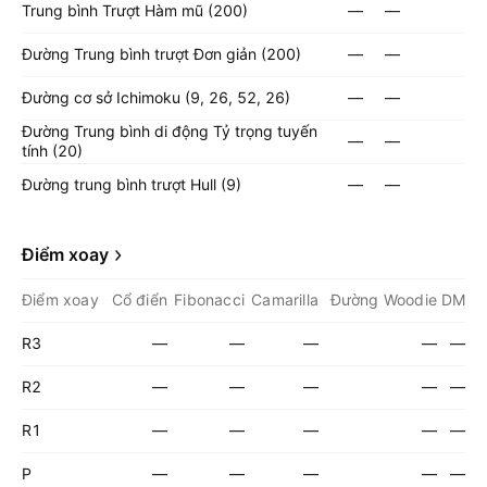
Trung bình Trượt Hàm mũ (200)
—
—
Đường Trung bình trượt Đơn giản (200)
—
—
Đường cơ sở Ichimoku (9, 26, 52, 26)
—
—
Đường Trung bình di động Tỷ trọng tuyến
—
—
tính (20)
Đường trung bình trượt Hull (9)
—
—
Điểm xoay
Điểm xoay
Cổ điển
Fibonacci
Camarilla
Đường Woodie
DM
R3
—
—
—
—
—
R2
—
—
—
—
—
R1
—
—
—
—
—
P
—
—
—
—
—