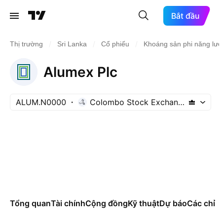
Bắt đầu
/
/
/
Thị trường
Sri Lanka
Cổ phiếu
Khoáng sản phi năng lư
Alumex Plc
ALUM.N0000
Colombo Stock Exchange
Tổng quan
Tài chính
Cộng đồng
Kỹ thuật
Dự báo
Các chỉ s