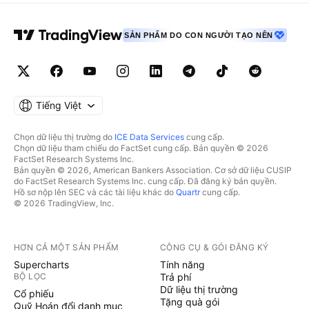
SẢN PHẨM DO CON NGƯỜI TẠO NÊN
Tiếng Việt
Chọn dữ liệu thị trường do
ICE Data Services
cung cấp.
Chọn dữ liệu tham chiếu do FactSet cung cấp. Bản quyền © 2026
FactSet Research Systems Inc.
Bản quyền © 2026, American Bankers Association. Cơ sở dữ liệu CUSIP
do FactSet Research Systems Inc. cung cấp. Đã đăng ký bản quyền.
Hồ sơ nộp lên SEC và các tài liệu khác do
Quartr
cung cấp.
© 2026 TradingView, Inc.
HƠN CẢ MỘT SẢN PHẨM
CÔNG CỤ & GÓI ĐĂNG KÝ
Supercharts
Tính năng
BỘ LỌC
Trả phí
Dữ liệu thị trường
Cổ phiếu
Tặng quà gói
Quỹ Hoán đổi danh mục