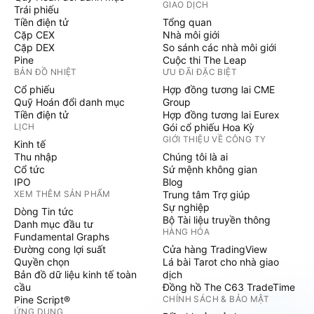
GIAO DỊCH
Trái phiếu
Tiền điện tử
Tổng quan
Cặp CEX
Nhà môi giới
Cặp DEX
So sánh các nhà môi giới
Pine
Cuộc thi The Leap
BẢN ĐỒ NHIỆT
ƯU ĐÃI ĐẶC BIỆT
Cổ phiếu
Hợp đồng tương lai CME
Quỹ Hoán đổi danh mục
Group
Tiền điện tử
Hợp đồng tương lai Eurex
LỊCH
Gói cổ phiếu Hoa Kỳ
GIỚI THIỆU VỀ CÔNG TY
Kinh tế
Thu nhập
Chúng tôi là ai
Cổ tức
Sứ mệnh không gian
IPO
Blog
XEM THÊM SẢN PHẨM
Trung tâm Trợ giúp
Sự nghiệp
Dòng Tin tức
Bộ Tài liệu truyền thông
Danh mục đầu tư
HÀNG HÓA
Fundamental Graphs
Đường cong lợi suất
Cửa hàng TradingView
Quyền chọn
Lá bài Tarot cho nhà giao
Bản đồ dữ liệu kinh tế toàn
dịch
cầu
Đồng hồ The C63 TradeTime
Pine Script®
CHÍNH SÁCH & BẢO MẬT
ỨNG DỤNG