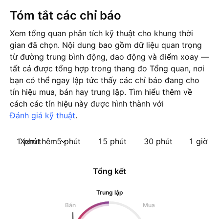
Tóm tắt các chỉ báo
Xem tổng quan phân tích kỹ thuật cho khung thời
gian đã chọn. Nội dung bao gồm dữ liệu quan trọng
từ đường trung bình động, dao động và điểm xoay —
tất cả được tổng hợp trong thang đo Tổng quan, nơi
bạn có thể ngay lập tức thấy các chỉ báo đang cho
tín hiệu mua, bán hay trung lập. Tìm hiểu thêm về
cách các tín hiệu này được hình thành với
Đánh giá kỹ thuật
.
1 phút
Xem thêm
5 phút
15 phút
30 phút
1 giờ
Tổng kết
Trung lập
Bán
Mua